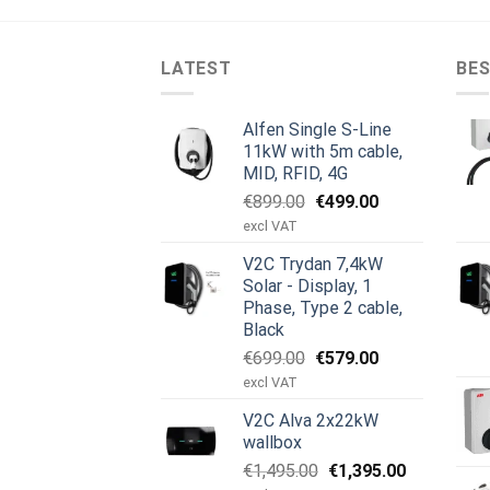
LATEST
BES
Alfen Single S-Line
11kW with 5m cable,
MID, RFID, 4G
Opprinnelig
Nåværende
€
899.00
€
499.00
pris
pris
excl VAT
var:
er:
V2C Trydan 7,4kW
€899.00.
€499.00.
Solar - Display, 1
Phase, Type 2 cable,
Black
Opprinnelig
Nåværende
€
699.00
€
579.00
pris
pris
excl VAT
var:
er:
V2C Alva 2x22kW
€699.00.
€579.00.
wallbox
Opprinnelig
Nåværend
€
1,495.00
€
1,395.00