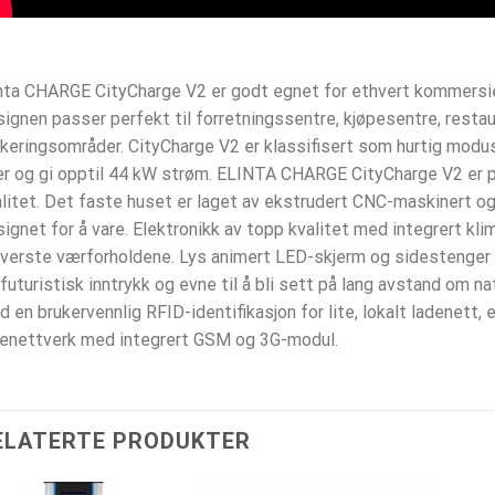
nta CHARGE CityCharge V2 er godt egnet for ethvert kommersiel
ignen passer perfekt til forretningssentre, kjøpesentre, restaur
keringsområder. CityCharge V2 er klassifisert som hurtig modus
er og gi opptil 44 kW strøm. ELINTA CHARGE CityCharge V2 er 
litet. Det faste huset er laget av ekstrudert CNC-maskinert o
ignet for å vare. Elektronikk av topp kvalitet med integrert klim
verste værforholdene. Lys animert LED-skjerm og sidestenger er
 futuristisk inntrykk og evne til å bli sett på lang avstand om n
 en brukervennlig RFID-identifikasjon for lite, lokalt ladenett, 
denettverk med integrert GSM og 3G-modul.
ELATERTE PRODUKTER