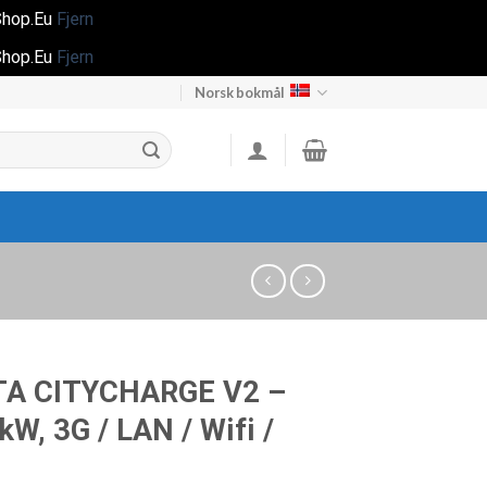
gShop.Eu
Fjern
gShop.Eu
Fjern
Norsk bokmål
TA CITYCHARGE V2 –
kW, 3G / LAN / Wifi /