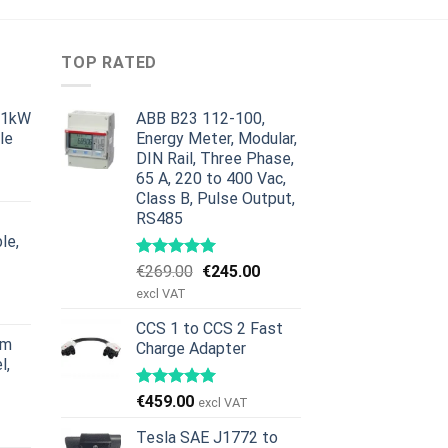
TOP RATED
11kW
ABB B23 112-100,
le
Energy Meter, Modular,
DIN Rail, Three Phase,
ig
åværende
65 A, 220 to 400 Vac,
ris
Class B, Pulse Output,
r:
RS485
379.00.
le,
Opprinnelig
Nåværende
€
269.00
€
245.00
ig
åværende
pris
pris
excl VAT
ris
var:
er:
r:
CCS 1 to CCS 2 Fast
€269.00.
€245.00.
rm
Charge Adapter
629.00.
l,
€
459.00
excl VAT
ig
åværende
ris
Tesla SAE J1772 to