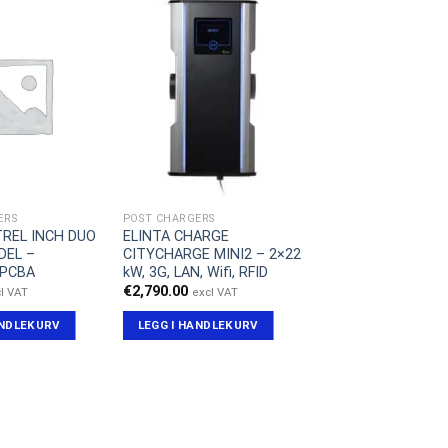
ERS
POST CHARGERS
TREL INCH DUO
ELINTA CHARGE
DEL –
CITYCHARGE MINI2 – 2×22
-PCBA
kW, 3G, LAN, Wifi, RFID
€
2,790.00
l VAT
excl VAT
ANDLEKURV
LEGG I HANDLEKURV