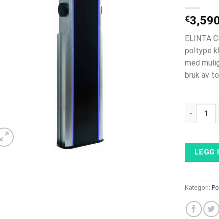
€
3,59
ELINTA CH
poltype k
med mulig
bruk av to
ELINTA CIT
LEGG 
Kategori:
Po