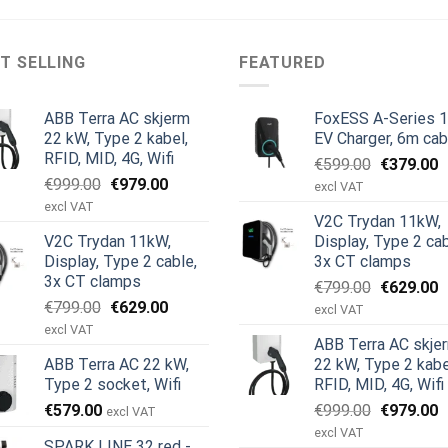
T SELLING
FEATURED
ABB Terra AC skjerm
FoxESS A-Series 
22 kW, Type 2 kabel,
EV Charger, 6m cab
RFID, MID, 4G, Wifi
Opprinnel
N
€
599.00
€
379.00
Opprinnelig
Nåværende
€
999.00
€
979.00
pris
p
excl VAT
pris
pris
var:
e
excl VAT
V2C Trydan 11kW,
var:
er:
€599.00.
€
V2C Trydan 11kW,
Display, Type 2 cab
€999.00.
€979.00.
Display, Type 2 cable,
3x CT clamps
3x CT clamps
Opprinnel
N
€
799.00
€
629.00
Opprinnelig
Nåværende
€
799.00
€
629.00
pris
p
excl VAT
pris
pris
var:
e
excl VAT
ABB Terra AC skje
var:
er:
€799.00.
€
ABB Terra AC 22 kW,
22 kW, Type 2 kabe
€799.00.
€629.00.
Type 2 socket, Wifi
RFID, MID, 4G, Wifi
Opprinnel
N
€
579.00
€
999.00
€
979.00
excl VAT
e
pris
p
excl VAT
SPARK LINE 32 red -