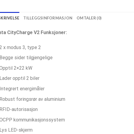
SKRIVELSE
TILLEGGSINFORMASJON
OMTALER (0)
inta CityCharge V2 Funksjoner:
2 x modus 3, type 2
Begge sider tilgjengelige
Opptil 2×22 kW
Lader opptil 2 biler
Integrert energimåler
Robust foringsrør av aluminium
RFID-autorisasjon
OCPP kommunikasjonssystem
Lys LED-skjerm