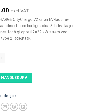
0.00
excl VAT
ARGE CityCharge V2 er en EV-lader av
lassifisert som hurtigmodus 3 ladestasjon
het for å gi opptil 2×22 kW strøm ved
 type 2 ladeuttak.
YCHARGE V2 - 2×22 kW, 3G / LAN / Wifi / RFID antall
I HANDLEKURV
st chargers