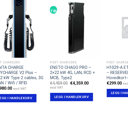
Tilbud!
T CHARGERS
POST CHARGERS
POST CHARG
INTA CHARGE
ENSTO CHAGO PRO –
H1029-A E
TYCHARGE V2 Plus –
2×22 kW 4G, LAN, RCD +
– RESERVE
2 kW Type 2 cables, 3G
MCB, Type2
Hovedkort
AN / Wifi / RFID
Opprinnelig
Nåværende
€
4,459.00
€
4,359.00
€
299.00
exc
pris
pris
excl VAT
,980.00
excl VAT
var:
er:
LEGG I H
€4,459.00.
€4,359.00.
LEGG I HANDLEKURV
EGG I HANDLEKURV