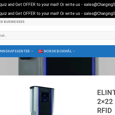
t quiz and Get OFFER to your mail! Or write us - sales@Chargin
t quiz and Get OFFER to your mail! Or write us - sales@Chargin
ND BUSINESSES
k
ter:
UNNSKAPSSENTER
NORSK BOKMÅL
ELIN
2×22 
RFID