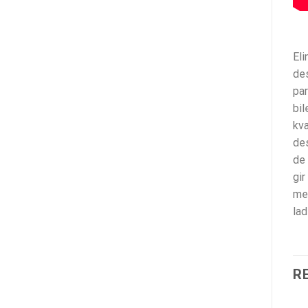
Eli
des
par
bil
kva
des
de 
gir
med
la
R