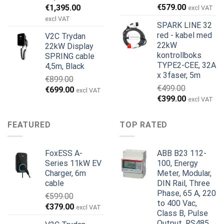
Opprinnelig
Nåværende
€
579.00
€
1,395.00
excl VAT
pris
pris
excl VAT
SPARK LINE 32
var:
er:
red - kabel med
V2C Trydan
€1,495.00.
€1,395.00.
22kW
22kW Display
kontrollboks
SPRING cable
TYPE2-CEE, 32A
4,5m, Black
x 3faser, 5m
€
899.00
€
499.00
Opprinnelig
Nåværende
€
699.00
excl VAT
Opprinnelig
Nåværend
€
399.00
pris
pris
excl VAT
pris
pris
var:
er:
var:
er:
€899.00.
€699.00.
FEATURED
TOP RATED
€499.00.
€399.00.
FoxESS A-
ABB B23 112-
Series 11kW EV
100, Energy
Charger, 6m
Meter, Modular,
cable
DIN Rail, Three
Phase, 65 A, 220
€
599.00
to 400 Vac,
Opprinnelig
Nåværende
€
379.00
excl VAT
Class B, Pulse
pris
pris
Output, RS485