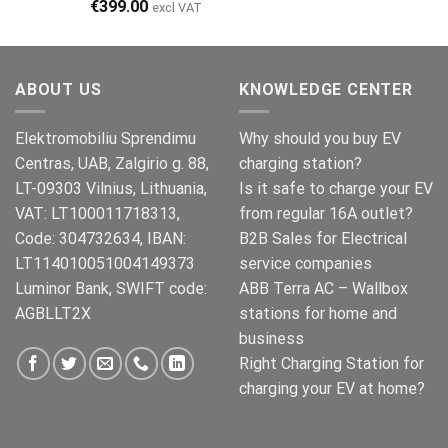
Opprinnelig
Nåværende
€
399.00
excl VAT
pris
pris
var:
er:
€499.00.
€399.00.
ABOUT US
KNOWLEDGE CENTER
Elektromobiliu Sprendimu
Why should you buy EV
Centras, UAB, Zalgirio g. 88,
charging station?
LT-09303 Vilnius, Lithuania,
Is it safe to charge your EV
VAT: LT100011718313,
from regular 16A outlet?
Code: 304732634, IBAN:
B2B Sales for Electrical
LT114010051004149373
service companies
Luminor Bank, SWIFT code:
ABB Terra AC – Wallbox
AGBLLT2X
stations for home and
business
Right Charging Station for
charging your EV at home?