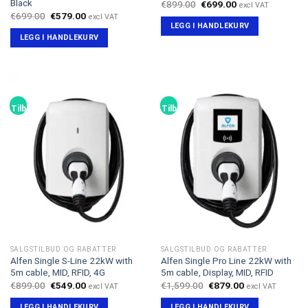
Black
Opprinnelig
Nåværende
€
899.00
€
699.00
excl VAT
pris
pris
Opprinnelig
Nåværende
€
699.00
€
579.00
excl VAT
var:
er:
pris
pris
LEGG I HANDLEKURV
€899.00.
€699.00.
var:
er:
LEGG I HANDLEKURV
€699.00.
€579.00.
Tilbud!
Tilbud!
SALGSTILBUD OG RABATTER
SALGSTILBUD OG RABATTER
Alfen Single S-Line 22kW with
Alfen Single Pro Line 22kW with
5m cable, MID, RFID, 4G
5m cable, Display, MID, RFID
Opprinnelig
Nåværende
Opprinnelig
Nåværende
€
899.00
€
549.00
€
1,599.00
€
879.00
excl VAT
excl VAT
pris
pris
pris
pris
var:
er:
var:
er:
LEGG I HANDLEKURV
LEGG I HANDLEKURV