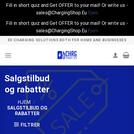
Fill in short quiz and Get OFFER to your mail! Or write us -
sales@ChargingShop.Eu
Fjern
Fill in short quiz and Get OFFER to your mail! Or write us -
sales@ChargingShop.Eu
Fjern
Skip
EV CHARGING SOLUTIONS BOTH FOR HOME AND BUSINESSES
to
content
Salgstilbud
og rabatter
HJEM
/
SALGSTILBUD OG
RABATTER
FILTRER