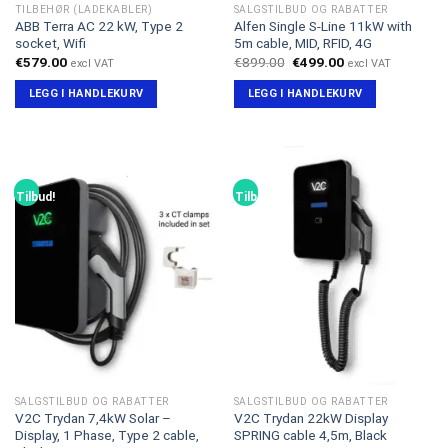
TILBEHØR (LADEKABLER)
SALGSTILBUD OG RABATTER
ABB Terra AC 22 kW, Type 2
Alfen Single S-Line 11kW with
socket, Wifi
5m cable, MID, RFID, 4G
Opprinnelig
Nåværende
€
579.00
€
899.00
€
499.00
excl VAT
excl VAT
pris
pris
var:
er:
LEGG I HANDLEKURV
LEGG I HANDLEKURV
€899.00.
€499.00.
Tilbud!
Tilbud!
SALGSTILBUD OG RABATTER
SALGSTILBUD OG RABATTER
V2C Trydan 7,4kW Solar –
V2C Trydan 22kW Display
Display, 1 Phase, Type 2 cable,
SPRING cable 4,5m, Black