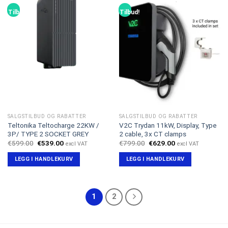
Tilbud!
Tilbud!
SALGSTILBUD OG RABATTER
SALGSTILBUD OG RABATTER
Teltonika Teltocharge 22KW /
V2C Trydan 11kW, Display, Type
3P/ TYPE 2 SOCKET GREY
2 cable, 3x CT clamps
Opprinnelig
Nåværende
Opprinnelig
Nåværende
€
599.00
€
539.00
€
799.00
€
629.00
excl VAT
excl VAT
pris
pris
pris
pris
var:
er:
var:
er:
LEGG I HANDLEKURV
LEGG I HANDLEKURV
€599.00.
€539.00.
€799.00.
€629.00.
1
2