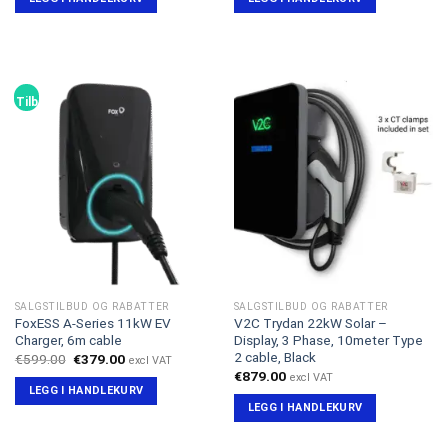
€899.00.
€549.00.
€1,599.00.
€879.00.
Tilbud!
SALGSTILBUD OG RABATTER
SALGSTILBUD OG RABATTER
FoxESS A-Series 11kW EV
V2C Trydan 22kW Solar –
Charger, 6m cable
Display, 3 Phase, 10meter Type
2 cable, Black
Opprinnelig
Nåværende
€
599.00
€
379.00
excl VAT
pris
pris
€
879.00
excl VAT
var:
er:
LEGG I HANDLEKURV
€599.00.
€379.00.
LEGG I HANDLEKURV