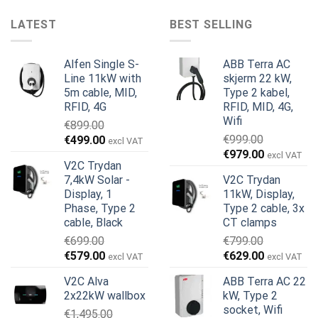
LATEST
BEST SELLING
Alfen Single S-
ABB Terra AC
Line 11kW with
skjerm 22 kW,
5m cable, MID,
Type 2 kabel,
RFID, 4G
RFID, MID, 4G,
Wifi
€
899.00
Opprinnelig
Nåværende
€
999.00
€
499.00
excl VAT
Opprinnelig
Nåværend
pris
pris
€
979.00
excl VAT
V2C Trydan
pris
pris
var:
er:
7,4kW Solar -
V2C Trydan
var:
er:
€899.00.
€499.00.
Display, 1
11kW, Display,
€999.00.
€979.00.
Phase, Type 2
Type 2 cable, 3x
cable, Black
CT clamps
€
699.00
€
799.00
Opprinnelig
Nåværende
Opprinnelig
Nåværend
€
579.00
€
629.00
excl VAT
excl VAT
pris
pris
pris
pris
V2C Alva
ABB Terra AC 22
var:
er:
var:
er:
2x22kW wallbox
kW, Type 2
€699.00.
€579.00.
€799.00.
€629.00.
socket, Wifi
€
1,495.00