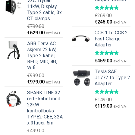
V2C Trydan
var:
er:
11kW, Display,
€599.00.
€379.00.
Type 2 cable, 3x
€
269.00
CT clamps
Opprinnelig
Nåværend
€
245.00
excl VAT
€
799.00
pris
pris
Opprinnelig
Nåværende
€
629.00
CCS 1 to CCS 2
excl VAT
var:
er:
pris
pris
Fast Charge
€269.00.
€245.00.
ABB Terra AC
Adapter
var:
er:
skjerm 22 kW,
€799.00.
€629.00.
Type 2 kabel,
€
459.00
RFID, MID, 4G,
excl VAT
Wifi
Tesla SAE
€
999.00
J1772 to Type 2
Opprinnelig
Nåværende
€
979.00
excl VAT
Adapter
pris
pris
SPARK LINE 32
var:
er:
red - kabel med
€
149.00
€999.00.
€979.00.
22kW
Opprinnelig
Nåværend
€
119.00
excl VAT
kontrollboks
pris
pris
TYPE2-CEE, 32A
var:
er:
x 3faser, 5m
€149.00.
€119.00.
€
499.00