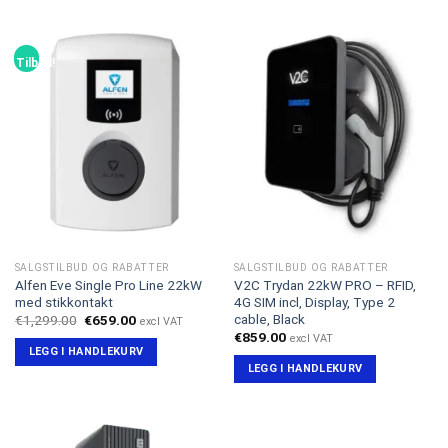
Tilbud!
SALGSTILBUD OG RABATTER
SALGSTILBUD OG RABATTER
Alfen Eve Single Pro Line 22kW
V2C Trydan 22kW PRO – RFID,
med stikkontakt
4G SIM incl, Display, Type 2
cable, Black
Opprinnelig
Nåværende
€
1,299.00
€
659.00
excl VAT
pris
pris
€
859.00
excl VAT
var:
er:
LEGG I HANDLEKURV
€1,299.00.
€659.00.
LEGG I HANDLEKURV