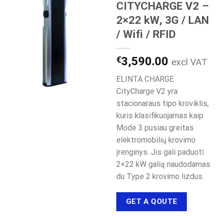
CITYCHARGE V2 –
2×22 kW, 3G / LAN
/ Wifi / RFID
€
3,590.00
excl VAT
ELINTA CHARGE
CityCharge V2 yra
stacionaraus tipo kroviklis,
kuris klasifikuojamas kaip
Mode 3 pusiau greitas
elektromobilių krovimo
įrenginys. Jis gali paduoti
2×22 kW galią naudodamas
du Type 2 krovimo lizdus.
GET A QOUTE