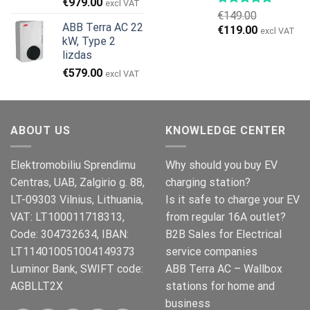
Original
Current
€
979.00
excl VAT
€
149.00
price
price
ABB Terra AC 22
Original
Current
€
119.00
was:
is:
excl VAT
kW, Type 2
price
price
€999.00.
€979.00.
lizdas
was:
is:
€
579.00
€149.00.
€119.00.
excl VAT
ABOUT US
KNOWLEDGE CENTER
Elektromobiliu Sprendimu
Why should you buy EV
Centras, UAB, Zalgirio g. 88,
charging station?
LT-09303 Vilnius, Lithuania,
Is it safe to charge your EV
VAT: LT100011718313,
from regular 16A outlet?
Code: 304732634, IBAN:
B2B Sales for Electrical
LT114010051004149373
service companies
Luminor Bank, SWIFT code:
ABB Terra AC – Wallbox
AGBLLT2X
stations for home and
business