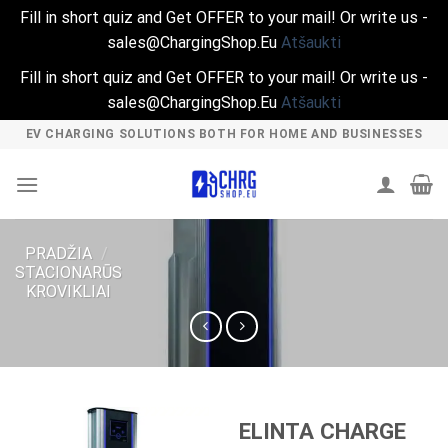
Fill in short quiz and Get OFFER to your mail! Or write us -
sales@ChargingShop.Eu
Atšaukti
Fill in short quiz and Get OFFER to your mail! Or write us -
sales@ChargingShop.Eu
Atšaukti
Skip
EV CHARGING SOLUTIONS BOTH FOR HOME AND BUSINESSES
to
content
PRADŽIA
/
STACIONARŪS
KROVIKLIAI
ELINTA CHARGE