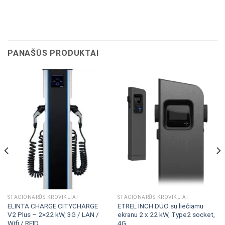
PANAŠŪS PRODUKTAI
STACIONARŪS KROVIKLIAI
STACIONARŪS KROVIKLIAI
ELINTA CHARGE CITYCHARGE
ETREL INCH DUO su liečiamu
V2 Plus – 2×22 kW, 3G / LAN /
ekranu 2 x 22 kW, Type2 socket,
Wifi / RFID
4G