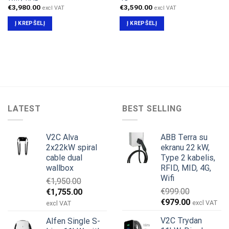
€
3,980.00
€
3,590.00
excl VAT
excl VAT
Į KREPŠELĮ
Į KREPŠELĮ
LATEST
BEST SELLING
V2C Alva
ABB Terra su
2x22kW spiral
ekranu 22 kW,
cable dual
Type 2 kabelis,
wallbox
RFID, MID, 4G,
Wifi
€
1,950.00
Original
Current
€
999.00
€
1,755.00
Original
Current
price
price
€
979.00
excl VAT
excl VAT
price
price
was:
is:
V2C Trydan
Alfen Single S-
was:
is:
€1,950.00.
€1,755.00.