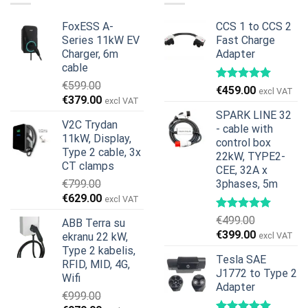
FoxESS A-
CCS 1 to CCS 2
Series 11kW EV
Fast Charge
Charger, 6m
Adapter
cable
€
599.00
€
459.00
excl VAT
Original
Current
€
379.00
excl VAT
price
price
SPARK LINE 32
V2C Trydan
was:
is:
- cable with
11kW, Display,
€599.00.
€379.00.
control box
Type 2 cable, 3x
22kW, TYPE2-
CT clamps
CEE, 32A x
€
799.00
3phases, 5m
Original
Current
€
629.00
excl VAT
price
price
€
499.00
ABB Terra su
was:
is:
Original
Current
€
399.00
ekranu 22 kW,
excl VAT
€799.00.
€629.00.
price
price
Type 2 kabelis,
Tesla SAE
was:
is:
RFID, MID, 4G,
J1772 to Type 2
€499.00.
€399.00.
Wifi
Adapter
€
999.00