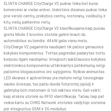
ELINTA CHARGE CityCharge V2 puikiai tinka bet kuriai
komercinei ar viešai erdvei. Išskirtinis dizainas puikiai tinka
prie verslo centrų, prekybos centrų, restoranų, viešbučių ir
kitų viešų parkavimo vietų.
ELINTA CHARGE CityCharge V2 klasifikuojama kaip pusiau
greita Mode 3 krovimo stotelė galinti krauti du
automobilius su bendra 44 kW galia vienu metu.
CityCharge V2 pagaminta naudojant tik pačios geriausios
kokybės komponentus. Tvirtas pagrindas padarytas tvirtu
korpusu ilgam naudojimui. Integruoti aukščiausios kokybės
elektronikos komponentai užtikrinantys patikimumą netgi
pačiomis blogiausiomis oro sąlygomis. Ryškiai animuotas
LED ekranas ir apšvietimas yra matomi netgi tiesioginėje
saulės šviesoje, tuo pačiu duoda futuristinį įspūdį ir
galimybę būti matomam iš toli nakties metu. Gali veikti
kaip atskira stotelė su RFID identifikacija. Tačiau taip pat
veikia kartu su CHRG Network stotelės valdytojo sistema
per integruotus GSM ir 3G modulius.