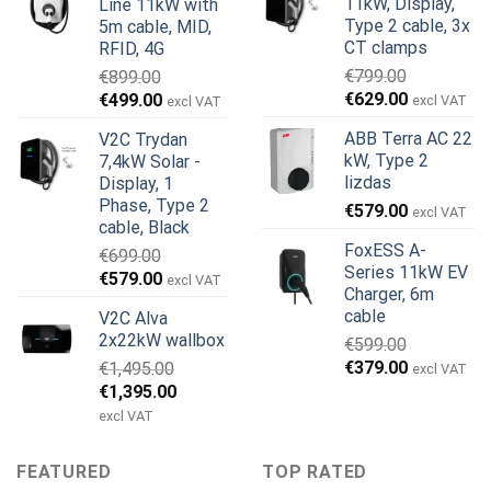
11kW, Display,
Line 11kW with
€999.00.
€979.00.
Type 2 cable, 3x
5m cable, MID,
CT clamps
RFID, 4G
€
799.00
€
899.00
Original
Current
Original
Current
€
629.00
€
499.00
excl VAT
excl VAT
price
price
price
price
ABB Terra AC 22
V2C Trydan
was:
is:
was:
is:
kW, Type 2
7,4kW Solar -
€799.00.
€629.00.
€899.00.
€499.00.
lizdas
Display, 1
Phase, Type 2
€
579.00
excl VAT
cable, Black
FoxESS A-
€
699.00
Series 11kW EV
Original
Current
€
579.00
excl VAT
Charger, 6m
price
price
cable
V2C Alva
was:
is:
2x22kW wallbox
€
599.00
€699.00.
€579.00.
Original
Current
€
379.00
€
1,495.00
excl VAT
price
price
Original
Current
€
1,395.00
was:
is:
price
price
excl VAT
€599.00.
€379.00.
was:
is:
€1,495.00.
€1,395.00.
FEATURED
TOP RATED