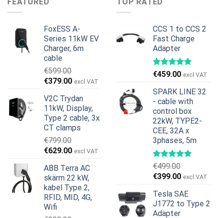
FEATURED
TOP RATED
€599.00.
€379.00.
var:
är:
€899.00.
€699.00.
FoxESS A-
CCS 1 to CCS 2
Series 11kW EV
Fast Charge
Charger, 6m
Adapter
cable
€
599.00
€
459.00
excl VAT
Det
Det
€
379.00
excl VAT
ursprungliga
nuvarande
SPARK LINE 32
V2C Trydan
priset
priset
- cable with
11kW, Display,
var:
är:
control box
Type 2 cable, 3x
22kW, TYPE2-
€599.00.
€379.00.
CT clamps
CEE, 32A x
€
799.00
3phases, 5m
Det
Det
€
629.00
excl VAT
ursprungliga
nuvarande
€
499.00
ABB Terra AC
priset
priset
Det
Det
€
399.00
skärm 22 kW,
excl VAT
var:
är:
ursprungliga
nuvarande
kabel Type 2,
€799.00.
€629.00.
Tesla SAE
priset
priset
RFID, MID, 4G,
J1772 to Type 2
var:
är:
Wifi
Adapter
€499.00.
€399.00.