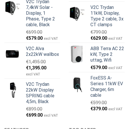
V2C Trydan
ursprungliga
nuvarande
priset
priset
7,4kW Solar -
V2C Trydan
priset
priset
var:
är:
Display, 1
11kW, Display,
var:
är:
€899.00.
€499.00.
Phase, Type 2
Type 2 cable, 3x
€999.00.
€979.00.
cable, Black
CT clamps
€
699.00
€
799.00
Det
Det
Det
Det
€
579.00
€
629.00
excl VAT
excl VAT
ursprungliga
nuvarande
ursprungliga
nuvarande
V2C Alva
ABB Terra AC 22
priset
priset
priset
priset
2x22kW wallbox
kW, Type 2
var:
är:
var:
är:
uttag, Wifi
€
1,495.00
€699.00.
€579.00.
€799.00.
€629.00.
Det
Det
€
579.00
€
1,395.00
excl VAT
ursprungliga
nuvarande
excl VAT
FoxESS A-
priset
priset
Series 11kW EV
V2C Trydan
var:
är:
Charger, 6m
22kW Display
€1,495.00.
€1,395.00.
cable
SPRING cable
4,5m, Black
€
599.00
Det
Det
€
379.00
€
899.00
excl VAT
ursprungliga
nuvarande
Det
Det
€
699.00
excl VAT
priset
priset
ursprungliga
nuvarande
var:
är:
priset
priset