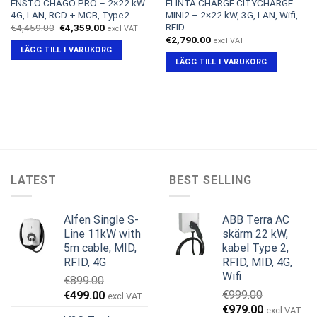
ENSTO CHAGO PRO – 2×22 kW
ELINTA CHARGE CITYCHARGE
4G, LAN, RCD + MCB, Type2
MINI2 – 2×22 kW, 3G, LAN, Wifi,
RFID
Det
Det
€
4,459.00
€
4,359.00
excl VAT
ursprungliga
nuvarande
€
2,790.00
excl VAT
priset
priset
LÄGG TILL I VARUKORG
var:
är:
LÄGG TILL I VARUKORG
€4,459.00.
€4,359.00.
LATEST
BEST SELLING
Alfen Single S-
ABB Terra AC
Line 11kW with
skärm 22 kW,
5m cable, MID,
kabel Type 2,
RFID, 4G
RFID, MID, 4G,
Wifi
€
899.00
Det
Det
€
999.00
€
499.00
excl VAT
Det
Det
ursprungliga
nuvarande
€
979.00
excl VAT