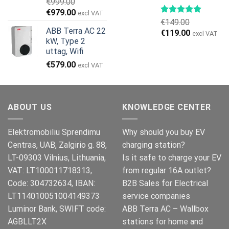
€
999.00
Det
Det
€
979.00
excl VAT
€
149.00
ursprungliga
nuvarande
ABB Terra AC 22
Det
Det
€
119.00
priset
priset
excl VAT
kW, Type 2
ursprungliga
nuvarande
var:
är:
uttag, Wifi
priset
priset
€999.00.
€979.00.
€
579.00
var:
är:
excl VAT
€149.00.
€119.00.
ABOUT US
KNOWLEDGE CENTER
Elektromobiliu Sprendimu
Why should you buy EV
Centras, UAB, Zalgirio g. 88,
charging station?
LT-09303 Vilnius, Lithuania,
Is it safe to charge your EV
VAT: LT100011718313,
from regular 16A outlet?
Code: 304732634, IBAN:
B2B Sales for Electrical
LT114010051004149373
service companies
Luminor Bank, SWIFT code:
ABB Terra AC – Wallbox
AGBLLT2X
stations for home and