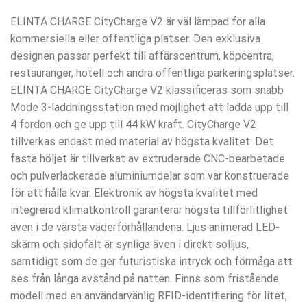
ELINTA CHARGE CityCharge V2 är väl lämpad för alla
kommersiella eller offentliga platser. Den exklusiva
designen passar perfekt till affärscentrum, köpcentra,
restauranger, hotell och andra offentliga parkeringsplatser.
ELINTA CHARGE CityCharge V2 klassificeras som snabb
Mode 3-laddningsstation med möjlighet att ladda upp till
4 fordon och ge upp till 44 kW kraft. CityCharge V2
tillverkas endast med material av högsta kvalitet. Det
fasta höljet är tillverkat av extruderade CNC-bearbetade
och pulverlackerade aluminiumdelar som var konstruerade
för att hålla kvar. Elektronik av högsta kvalitet med
integrerad klimatkontroll garanterar högsta tillförlitlighet
även i de värsta väderförhållandena. Ljus animerad LED-
skärm och sidofält är synliga även i direkt solljus,
samtidigt som de ger futuristiska intryck och förmåga att
ses från långa avstånd på natten. Finns som fristående
modell med en användarvänlig RFID-identifiering för litet,