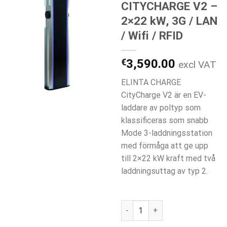
CITYCHARGE V2 –
2×22 kW, 3G / LAN
/ Wifi / RFID
€
3,590.00
excl VAT
ELINTA CHARGE
CityCharge V2 är en EV-
laddare av poltyp som
klassificeras som snabb
Mode 3-laddningsstation
med förmåga att ge upp
till 2×22 kW kraft med två
laddningsuttag av typ 2.
ELINTA CITYCHARGE V2 - 2×22 