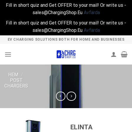
Fill in short quiz and Get OFFER to your mail! Or write us -
sales@ChargingShop.Eu
Avfärda
Fill in short quiz and Get OFFER to your mail! Or write us -
sales@ChargingShop.Eu
Avfärda
Skip
EV CHARGING SOLUTIONS BOTH FOR HOME AND BUSINESSES
to
content
HEM
/
POST
CHARGERS
ELINTA