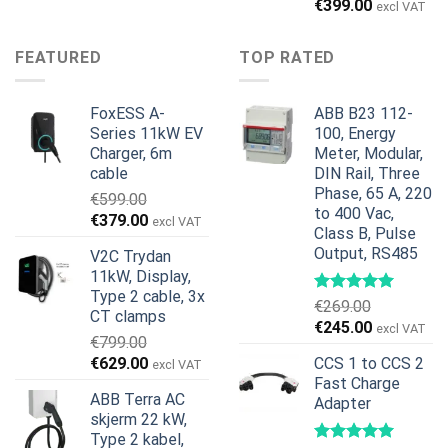
Opprinnelig
Nåværend
€
399.00
pris
pris
excl VAT
pris
pris
var:
er:
var:
er:
€899.00.
€699.00.
FEATURED
TOP RATED
€499.00.
€399.00.
FoxESS A-
ABB B23 112-
Series 11kW EV
100, Energy
Charger, 6m
Meter, Modular,
cable
DIN Rail, Three
Phase, 65 A, 220
€
599.00
to 400 Vac,
Opprinnelig
Nåværende
€
379.00
excl VAT
Class B, Pulse
pris
pris
Output, RS485
V2C Trydan
var:
er:
11kW, Display,
€599.00.
€379.00.
Type 2 cable, 3x
€
269.00
CT clamps
Opprinnelig
Nåværend
€
245.00
excl VAT
€
799.00
pris
pris
Opprinnelig
Nåværende
€
629.00
CCS 1 to CCS 2
excl VAT
var:
er:
pris
pris
Fast Charge
€269.00.
€245.00.
ABB Terra AC
Adapter
var:
er:
skjerm 22 kW,
€799.00.
€629.00.
Type 2 kabel,