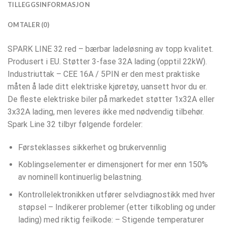
TILLEGGSINFORMASJON
OMTALER (0)
SPARK LINE 32 red – bærbar ladeløsning av topp kvalitet.
Produsert i EU. Støtter 3-fase 32A lading (opptil 22kW).
Industriuttak – CEE 16A / 5PIN er den mest praktiske
måten å lade ditt elektriske kjøretøy, uansett hvor du er.
De fleste elektriske biler på markedet støtter 1x32A eller
3x32A lading, men leveres ikke med nødvendig tilbehør.
Spark Line 32 tilbyr følgende fordeler:
Førsteklasses sikkerhet og brukervennlig
Koblingselementer er dimensjonert for mer enn 150%
av nominell kontinuerlig belastning.
Kontrollelektronikken utfører selvdiagnostikk med hver
støpsel – Indikerer problemer (etter tilkobling og under
lading) med riktig feilkode: – Stigende temperaturer