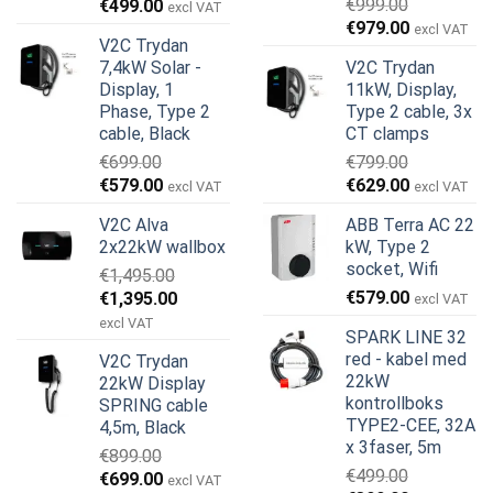
Opprinnelig
Nåværende
€
999.00
€
499.00
excl VAT
Opprinnelig
Nåværend
pris
pris
€
979.00
excl VAT
V2C Trydan
pris
pris
var:
er:
7,4kW Solar -
V2C Trydan
var:
er:
€899.00.
€499.00.
Display, 1
11kW, Display,
€999.00.
€979.00.
Phase, Type 2
Type 2 cable, 3x
cable, Black
CT clamps
€
699.00
€
799.00
Opprinnelig
Nåværende
Opprinnelig
Nåværend
€
579.00
€
629.00
excl VAT
excl VAT
pris
pris
pris
pris
V2C Alva
ABB Terra AC 22
var:
er:
var:
er:
2x22kW wallbox
kW, Type 2
€699.00.
€579.00.
€799.00.
€629.00.
socket, Wifi
€
1,495.00
Opprinnelig
Nåværende
€
579.00
€
1,395.00
excl VAT
pris
pris
excl VAT
SPARK LINE 32
var:
er:
red - kabel med
V2C Trydan
€1,495.00.
€1,395.00.
22kW
22kW Display
kontrollboks
SPRING cable
TYPE2-CEE, 32A
4,5m, Black
x 3faser, 5m
€
899.00
€
499.00
Opprinnelig
Nåværende
€
699.00
excl VAT