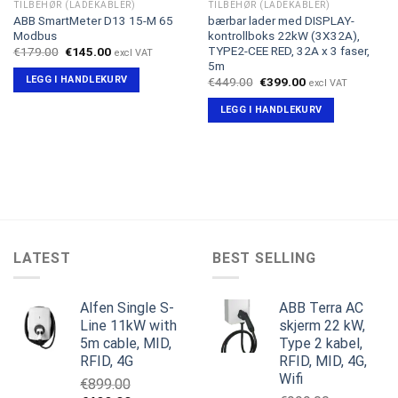
TILBEHØR (LADEKABLER)
TILBEHØR (LADEKABLER)
ABB SmartMeter D13 15-M 65
bærbar lader med DISPLAY-
Modbus
kontrollboks 22kW (3X32A),
TYPE2-CEE RED, 32A x 3 faser,
Opprinnelig
Nåværende
€
179.00
€
145.00
excl VAT
pris
pris
5m
var:
er:
LEGG I HANDLEKURV
Opprinnelig
Nåværende
€
449.00
€
399.00
excl VAT
€179.00.
€145.00.
pris
pris
var:
er:
LEGG I HANDLEKURV
€449.00.
€399.00.
LATEST
BEST SELLING
Alfen Single S-
ABB Terra AC
Line 11kW with
skjerm 22 kW,
5m cable, MID,
Type 2 kabel,
RFID, 4G
RFID, MID, 4G,
Wifi
€
899.00