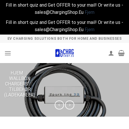
Fill in short quiz and Get OFFER to your mail! Or write us -
sales@ChargingShop.Eu
Fjern
Fill in short quiz and Get OFFER to your mail! Or write us -
sales@ChargingShop.Eu
Fjern
Skip
EV CHARGING SOLUTIONS BOTH FOR HOME AND BUSINESSES
to
content
HJEM
/
WALLBOX
CHARGERS
/
TILBEHØR
(LADEKABLER)