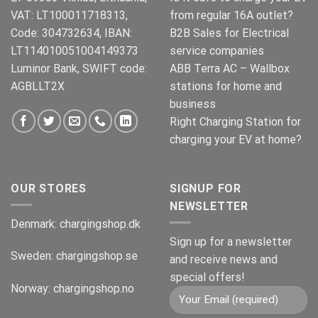
VAT: LT100011718313,
from regular 16A outlet?
Code: 304732634, IBAN:
B2B Sales for Electrical
LT114010051004149373
service companies
Luminor Bank, SWIFT code:
ABB Terra AC – Wallbox
AGBLLT2X
stations for home and
business
Right Charging Station for
charging your EV at home?
OUR STORES
SIGNUP FOR
NEWSLETTER
Denmark:
chargingshop.dk
Sign up for a newsletter
Sweden:
chargingshop.se
and receive news and
special offers!
Norway:
chargingshop.no