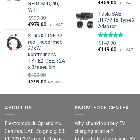
€
459.00
RFID, MID, 4G,
excl VAT
Wifi
Tesla SAE
€
999.00
J1772 to Type 2
Opprinnelig
Nåværende
€
979.00
excl VAT
Adapter
pris
pris
SPARK LINE 32
var:
er:
red - kabel med
€
149.00
€999.00.
€979.00.
22kW
Opprinnelig
Nåværend
€
119.00
excl VAT
kontrollboks
pris
pris
TYPE2-CEE, 32A
var:
er:
x 3faser, 5m
€149.00.
€119.00.
€
499.00
Opprinnelig
Nåværende
€
399.00
excl VAT
pris
pris
var:
er:
€499.00.
€399.00.
ABOUT US
KNOWLEDGE CENTER
Elektromobiliu Sprendimu
Why should you buy EV
Centras, UAB, Zalgirio g. 88,
charging station?
LT-09303 Vilnius, Lithuania,
Is it safe to charge your EV