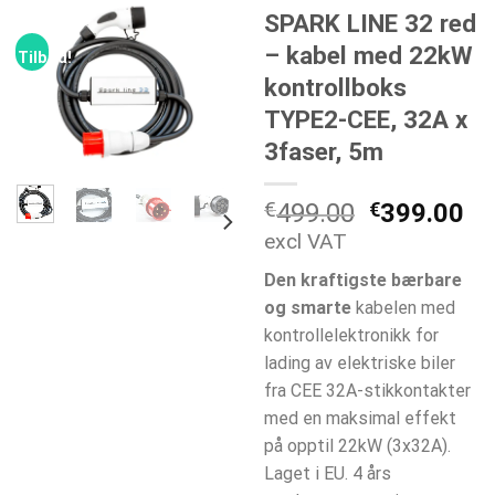
SPARK LINE 32 red
– kabel med 22kW
Tilbud!
kontrollboks
TYPE2-CEE, 32A x
3faser, 5m
Opprinneli
Nå
€
499.00
€
399.00
pris
pr
excl VAT
var:
er:
Den kraftigste bærbare
€499.00.
€3
og smarte
kabelen med
kontrollelektronikk for
lading av elektriske biler
fra CEE 32A-stikkontakter
med en maksimal effekt
på opptil 22kW (3x32A).
Laget i EU. 4 års