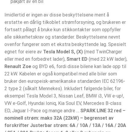
påkjørt av en bil
Imidlertid er ingen av disse beskyttelsene ment å
erstatte en dårlig tilkoblet strømforsyning, og brukeren er
fortsatt pålagt å bruke kun stikkontakter som oppfyller
alle sikkerhetskrav og standarder. Beskyttelsene nevnt
ovenfor fungerer som et ekstra beskyttende lag. Spesielt
egnet for eiere av
Tesla Model S, (X)
(med TwinCharger
eller med en forbedret lader),
Smart ED
(med 22 kW lader),
Renault Zoe
og BYD e6, fordi disse bilene kan lade opp til
22 kW. Kabelen er også kompatibel med alle biler som
bruker den europeisk-amerikanske standarden IEC 62196-
2 type 2 (såkalt Mennekes). Inkludert følgende biler, for
eksempel Tesla Model 3, Nissan Leaf, BMW i3, VW e-up!,
VW e-Golf, Hyundai Ioniq, Kia Soul EV, Mercedes B-class
ED, Jaguar I-Pace og mange andre …
SPARK LINE 32 red –
nominell strøm: maks 32A (22kW) – begrenset av
forskrifter
Justerbar strøm: 6A / 10A / 13A / 16A / 20A