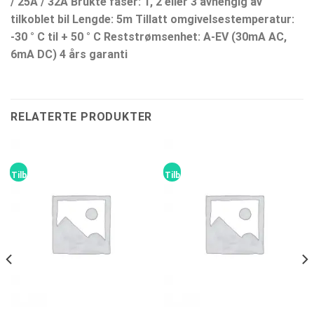
/ 25A / 32A
Brukte faser: 1, 2 eller 3 avhengig av
tilkoblet bil
Lengde: 5m
Tillatt omgivelsestemperatur:
-30 ° C til + 50 ° C
Reststrømsenhet: A-EV (30mA AC,
6mA DC)
4 års garanti
RELATERTE PRODUKTER
Tilbud!
Tilbud!