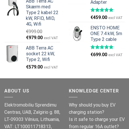
ABB Terra AC
Adapter
pris
pris
€269.00.
€245.00.
Skærm med
var:
er:
Type 2 kabel 22
€799.00.
€629.00.
€
459.00
kW, RFID, MID,
excl VAT
4G, Wifi
ENSTO HOME
€
999.00
ONE 7.4 kW, 5m
Den
Den
€
979.00
excl VAT
Type 2 cable
oprindelige
aktuelle
ABB Terra AC
pris
pris
socket 22 kW,
€
699.00
var:
er:
excl VAT
Type 2, Wifi
€999.00.
€979.00.
€
579.00
excl VAT
ABOUT US
KNOWLEDGE CENTER
Elektromobiliu Sprendimu
Why should you buy EV
Centras, UAB, Zalgirio g. 88,
charging station?
LT-09303 Vilnius, Lithuania,
Is it safe to charge your EV
VAT: LT100011718313,
from regular 16A outlet?