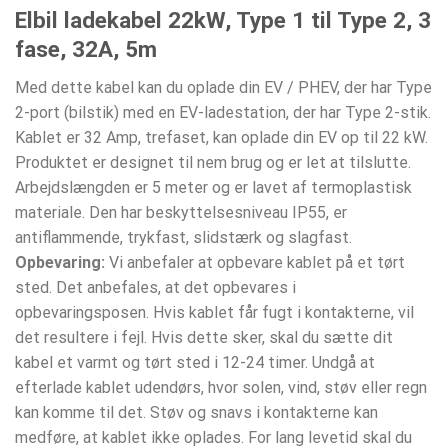
Elbil ladekabel 22kW, Type 1 til Type 2, 3
fase, 32A, 5m
Med dette kabel kan du oplade din EV / PHEV, der har Type
2-port (bilstik) med en EV-ladestation, der har Type 2-stik.
Kablet er 32 Amp, trefaset, kan oplade din EV op til 22 kW.
Produktet er designet til nem brug og er let at tilslutte.
Arbejdslængden er 5 meter og er lavet af termoplastisk
materiale. Den har beskyttelsesniveau IP55, er
antiflammende, trykfast, slidstærk og slagfast.
Opbevaring:
Vi anbefaler at opbevare kablet på et tørt
sted. Det anbefales, at det opbevares i
opbevaringsposen. Hvis kablet får fugt i kontakterne, vil
det resultere i fejl. Hvis dette sker, skal du sætte dit
kabel et varmt og tørt sted i 12-24 timer. Undgå at
efterlade kablet udendørs, hvor solen, vind, støv eller regn
kan komme til det. Støv og snavs i kontakterne kan
medføre, at kablet ikke oplades. For lang levetid skal du