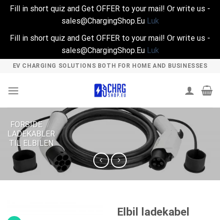
Fill in short quiz and Get OFFER to your mail! Or write us -
sales@ChargingShop.Eu
Luk
Fill in short quiz and Get OFFER to your mail! Or write us -
sales@ChargingShop.Eu
Luk
Skip
EV CHARGING SOLUTIONS BOTH FOR HOME AND BUSINESSES
to
content
FORSIDE
/
LADEKABLER
TIL ELBILEN
Elbil ladekabel