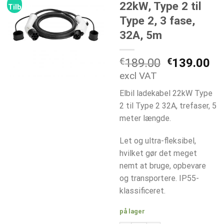
22kW, Type 2 til
Tilbud!
Type 2, 3 fase,
32A, 5m
Den
De
€
189.00
€
139.00
oprindelig
ak
excl VAT
pris
pr
Elbil ladekabel 22kW Type
var:
er:
2 til Type 2 32A, trefaser, 5
€189.00.
€1
meter længde.
Let og ultra-fleksibel,
hvilket gør det meget
nemt at bruge, opbevare
og transportere. IP55-
klassificeret.
på lager