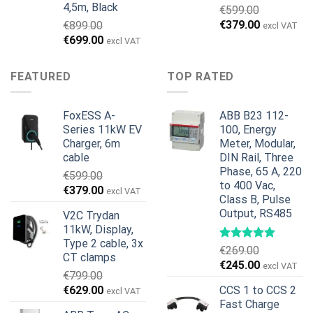
4,5m, Black
€
599.00
Den
Den
€
379.00
€
899.00
excl VAT
oprindelige
aktuelle
Den
Den
€
699.00
excl VAT
pris
pris
oprindelige
aktuelle
var:
er:
pris
pris
FEATURED
TOP RATED
€599.00.
€379.00.
var:
er:
€899.00.
€699.00.
FoxESS A-
ABB B23 112-
Series 11kW EV
100, Energy
Charger, 6m
Meter, Modular,
cable
DIN Rail, Three
Phase, 65 A, 220
€
599.00
to 400 Vac,
Den
Den
€
379.00
excl VAT
Class B, Pulse
oprindelige
aktuelle
Output, RS485
V2C Trydan
pris
pris
11kW, Display,
var:
er:
Type 2 cable, 3x
€599.00.
€379.00.
€
269.00
CT clamps
Den
Den
€
245.00
excl VAT
€
799.00
oprindelige
aktuelle
Den
Den
€
629.00
CCS 1 to CCS 2
excl VAT
pris
pris
oprindelige
aktuelle
Fast Charge
var:
er: