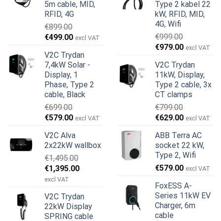
5m cable, MID,
Type 2 kabel 22
RFID, 4G
kW, RFID, MID,
4G, Wifi
€
899.00
Den
Den
€
999.00
€
499.00
excl VAT
Den
Den
oprindelige
aktuelle
€
979.00
excl VAT
V2C Trydan
oprindelige
aktuelle
pris
pris
7,4kW Solar -
V2C Trydan
pris
pris
var:
er:
Display, 1
11kW, Display,
var:
er:
€899.00.
€499.00.
Phase, Type 2
Type 2 cable, 3x
€999.00.
€979.00.
cable, Black
CT clamps
€
699.00
€
799.00
Den
Den
Den
Den
€
579.00
€
629.00
excl VAT
excl VAT
oprindelige
aktuelle
oprindelige
aktuelle
V2C Alva
ABB Terra AC
pris
pris
pris
pris
2x22kW wallbox
socket 22 kW,
var:
er:
var:
er:
Type 2, Wifi
€
1,495.00
€699.00.
€579.00.
€799.00.
€629.00.
Den
Den
€
579.00
€
1,395.00
excl VAT
oprindelige
aktuelle
excl VAT
FoxESS A-
pris
pris
Series 11kW EV
V2C Trydan
var:
er:
Charger, 6m
22kW Display
€1,495.00.
€1,395.00.
cable
SPRING cable