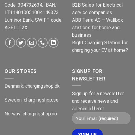
Code: 304732634, IBAN:
B2B Sales for Electrical
LT114010051004149373
service companies
Luminor Bank, SWIFT code:
ABB Terra AC – Wallbox
AGBLLT2X
stations for home and
business
Right Charging Station for
charging your EV at home?
OUR STORES
SIGNUP FOR
NEWSLETTER
Denmark:
chargingshop.dk
Sign up for a newsletter
Sweden:
chargingshop.se
and receive news and
special offers!
Norway:
chargingshop.no