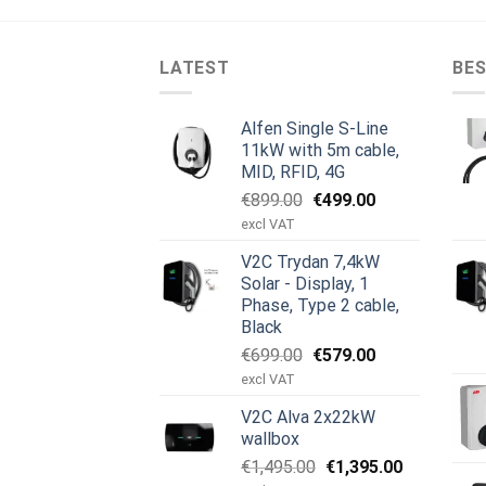
LATEST
BES
Alfen Single S-Line
11kW with 5m cable,
MID, RFID, 4G
Den
Den
€
899.00
€
499.00
oprindelige
aktuelle
excl VAT
pris
pris
V2C Trydan 7,4kW
var:
er:
Solar - Display, 1
€899.00.
€499.00.
Phase, Type 2 cable,
Black
Den
Den
€
699.00
€
579.00
oprindelige
aktuelle
excl VAT
pris
pris
V2C Alva 2x22kW
var:
er:
wallbox
€699.00.
€579.00.
Den
Den
€
1,495.00
€
1,395.00