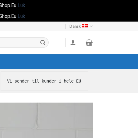
gShop.Eu
Luk
gShop.Eu
Luk
Dansk
Vi sender til kunder i hele EU