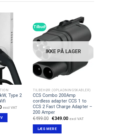
Tilbud!
IKKE PÅ LAGER
TION
TILBEHØR (OPLADNINGSKABLER)
kW, Type 2
CCS Combo 200Amp
Wifi
cordless adapter CCS 1 to
CCS 2 Fast Charge Adapter –
Den
0
excl VAT
lige
aktuelle
200 Amper
pris
RV
Den
Den
€
499.00
€
349.00
excl VAT
er:
oprindelige
aktuelle
.
€678.00.
pris
pris
LÆS MERE
var:
er:
€499.00.
€349.00.