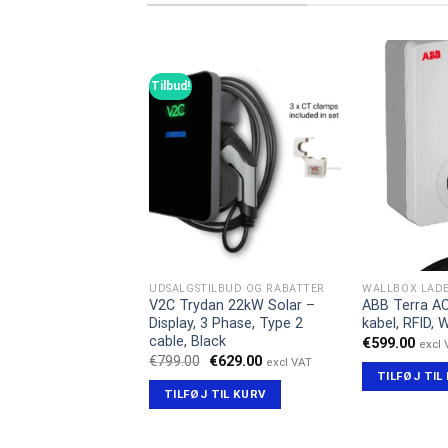
Tilbud!
LBUD OG RABATTER
UDSALGSTILBUD OG RABATTER
WALLBOX LADE
a AC Skærm med
V2C Trydan 22kW Solar –
ABB Terra AC
bel 22 kW, RFID,
Display, 3 Phase, Type 2
kabel, RFID, W
ifi
cable, Black
€
599.00
excl
Den
Den
Den
Den
€
979.00
€
799.00
€
629.00
excl VAT
excl VAT
oprindelige
aktuelle
oprindelige
aktuelle
TILFØJ TIL
pris
pris
pris
pris
TIL KURV
TILFØJ TIL KURV
var:
er:
var:
er:
€999.00.
€979.00.
€799.00.
€629.00.