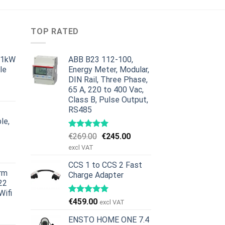
TOP RATED
11kW
ABB B23 112-100,
le
Energy Meter, Modular,
DIN Rail, Three Phase,
en
65 A, 220 to 400 Vac,
ge
ktuelle
Class B, Pulse Output,
ris
RS485
r:
le,
379.00.
Den
Den
€
269.00
€
245.00
en
oprindelige
aktuelle
excl VAT
ge
ktuelle
pris
pris
ris
CCS 1 to CCS 2 Fast
var:
er:
rm
Charge Adapter
r:
€269.00.
€245.00.
22
629.00.
Wifi
€
459.00
excl VAT
en
ge
ktuelle
ENSTO HOME ONE 7.4