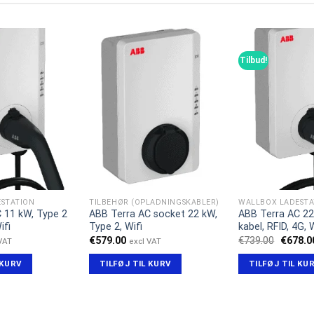
Tilbud!
STATION
TILBEHØR (OPLADNINGSKABLER)
WALLBOX LADESTA
 11 kW, Type 2
ABB Terra AC socket 22 kW,
ABB Terra AC 22
ifi
Type 2, Wifi
kabel, RFID, 4G, 
Den
€
579.00
€
739.00
€
678.0
 VAT
excl VAT
oprinde
pris
 KURV
TILFØJ TIL KURV
TILFØJ TIL KU
var:
€739.00