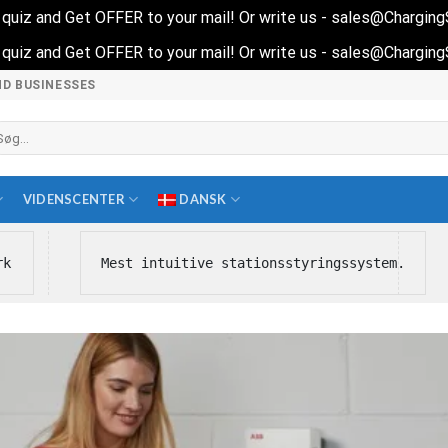
rt quiz and Get OFFER to your mail! Or write us - sales@Chargin
rt quiz and Get OFFER to your mail! Or write us - sales@Chargin
ND BUSINESSES
øg
ter:
VIDENSCENTER
DANSK
rk
Mest intuitive stationsstyringssystem.