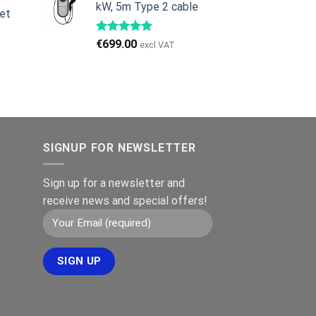
ris
kW, 5m Type 2 cable
et
r:
979.00.
€
699.00
excl VAT
SIGNUP FOR NEWSLETTER
Sign up for a newsletter and
receive news and special offers!