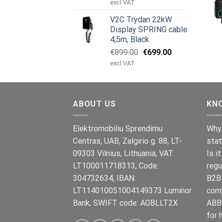
oprindelige
aktuelle
excl VAT
pris
pris
V2C Trydan 22kW
var:
er:
Display SPRING cable
€1,495.00.
€1,395.00.
4,5m, Black
Den
Den
€
899.00
€
699.00
oprindelige
aktuelle
excl VAT
pris
pris
var:
er:
€899.00.
€699.00.
ABOUT US
KN
Elektromobiliu Sprendimu
Why 
Centras, UAB, Zalgirio g. 88, LT-
stat
09303 Vilnius, Lithuania, VAT:
Is i
LT100011718313, Code:
regu
304732634, IBAN:
B2B 
LT114010051004149373 Luminor
com
Bank, SWIFT code: AGBLLT2X
ABB 
for 