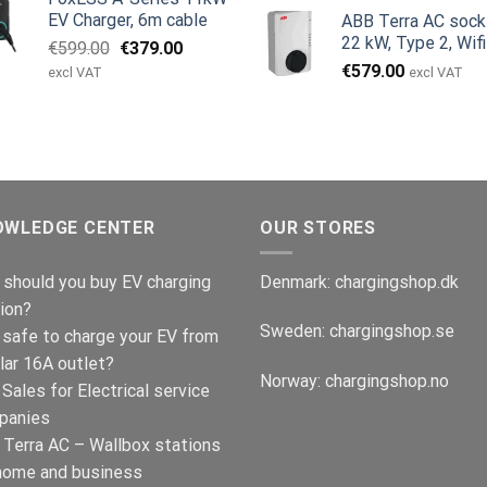
pris
p
EV Charger, 6m cable
ABB Terra AC sock
var:
e
22 kW, Type 2, Wifi
Den
Den
€
599.00
€
379.00
€999.00.
€
oprindelige
aktuelle
€
579.00
excl VAT
excl VAT
pris
pris
var:
er:
€599.00.
€379.00.
OWLEDGE CENTER
OUR STORES
should you buy EV charging
Denmark:
chargingshop.dk
ion?
Sweden:
chargingshop.se
t safe to charge your EV from
lar 16A outlet?
Norway:
chargingshop.no
Sales for Electrical service
panies
Terra AC – Wallbox stations
home and business