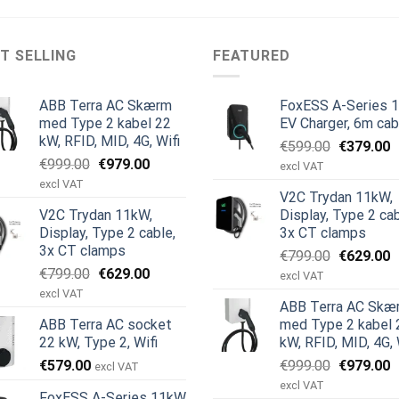
T SELLING
FEATURED
ABB Terra AC Skærm
FoxESS A-Series 
med Type 2 kabel 22
EV Charger, 6m cab
kW, RFID, MID, 4G, Wifi
Den
D
€
599.00
€
379.00
Den
Den
€
999.00
€
979.00
oprindeli
a
excl VAT
oprindelige
aktuelle
pris
p
excl VAT
V2C Trydan 11kW,
pris
pris
var:
e
V2C Trydan 11kW,
Display, Type 2 cab
var:
er:
€599.00.
€
Display, Type 2 cable,
3x CT clamps
€999.00.
€979.00.
3x CT clamps
Den
D
€
799.00
€
629.00
Den
Den
€
799.00
€
629.00
oprindeli
a
excl VAT
oprindelige
aktuelle
pris
p
excl VAT
ABB Terra AC Skæ
pris
pris
var:
e
ABB Terra AC socket
med Type 2 kabel 
var:
er:
€799.00.
€
22 kW, Type 2, Wifi
kW, RFID, MID, 4G, 
€799.00.
€629.00.
Den
D
€
579.00
€
999.00
€
979.00
excl VAT
oprindeli
a
excl VAT
FoxESS A-Series 11kW