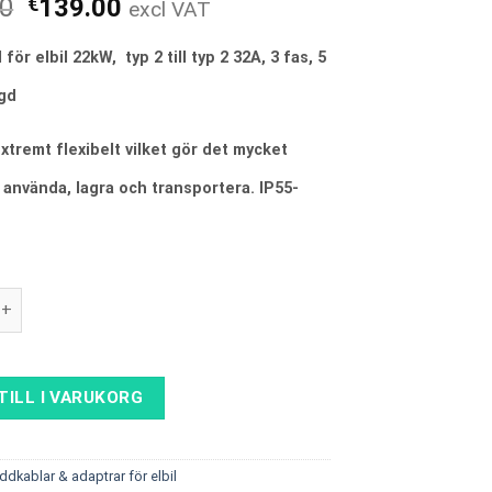
Det
Det
00
€
139.00
excl VAT
ursprungliga
nuvarande
priset
priset
för elbil 22kW, typ 2 till typ 2 32A, 3 fas, 5
var:
är:
gd
€189.00.
€139.00.
xtremt flexibelt vilket gör det mycket
t använda, lagra och transportera. IP55-
för elbil 22kW, Typ 2 to Typ 2, 3 fas, 32A, 5m mängd
TILL I VARUKORG
ddkablar & adaptrar för elbil