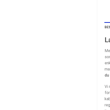
BE
L
Med
som
enk
mat
du 
Vi 
för
kab
reg