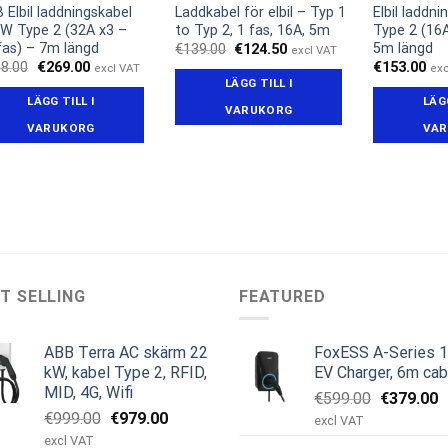
 Elbil laddningskabel
Laddkabel för elbil – Typ 1
Elbil laddn
W Type 2 (32A x3 –
to Typ 2, 1 fas, 16A, 5m
Type 2 (16A
fas) – 7m längd
5m längd
Det
Det
€
139.00
€
124.50
excl VAT
ursprungliga
nuvarande
Det
Det
8.00
€
269.00
€
153.00
excl VAT
exc
priset
priset
ursprungliga
nuvarande
LÄGG TILL I
var:
är:
priset
priset
LÄGG TILL I
LÄGG
€139.00.
€124.50.
var:
är:
VARUKORG
€358.00.
€269.00.
VARUKORG
VAR
T SELLING
FEATURED
ABB Terra AC skärm 22
FoxESS A-Series 
kW, kabel Type 2, RFID,
EV Charger, 6m cab
MID, 4G, Wifi
Det
D
€
599.00
€
379.00
Det
Det
€
999.00
€
979.00
ursprungl
n
excl VAT
ursprungliga
nuvarande
priset
p
excl VAT