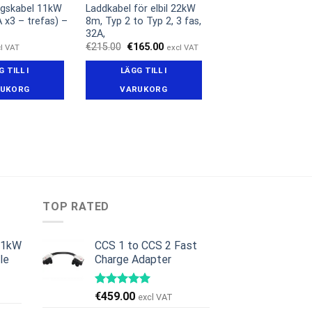
ingskabel 11kW
Laddkabel för elbil 22kW
 x3 – trefas) –
8m, Typ 2 to Typ 2, 3 fas,
32A,
Det
Det
€
215.00
€
165.00
l VAT
excl VAT
ursprungliga
nuvarande
priset
priset
 TILL I
LÄGG TILL I
var:
är:
€215.00.
€165.00.
UKORG
VARUKORG
TOP RATED
11kW
CCS 1 to CCS 2 Fast
le
Charge Adapter
et
iga
uvarande
€
459.00
excl VAT
riset