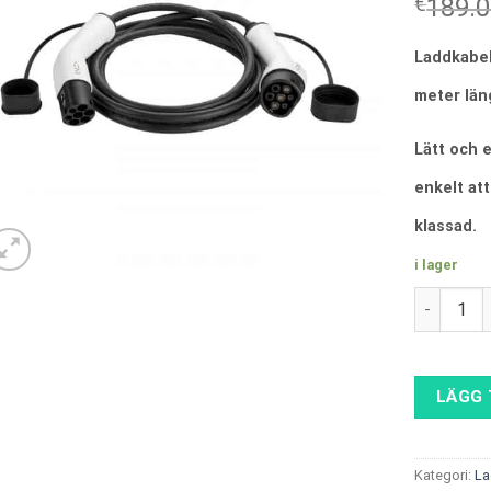
€
189.
Laddkabel 
meter län
Lätt och e
enkelt at
klassad.
i lager
Laddkabel 
LÄGG 
Kategori:
La