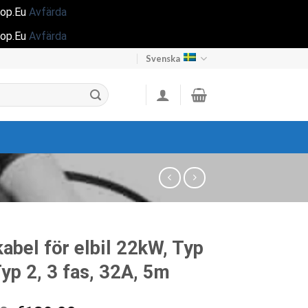
hop.Eu
Avfärda
hop.Eu
Avfärda
Svenska
abel för elbil 22kW, Typ
Typ 2, 3 fas, 32A, 5m