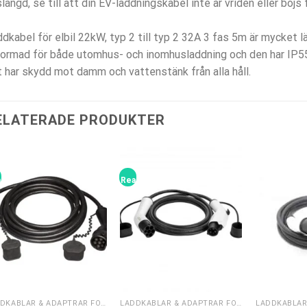
slängd, se till att din EV-laddningskabel inte är vriden eller böjs
dkabel för elbil 22kW, typ 2 till typ 2 32A 3 fas 5m är mycket lä
ormad för både utomhus- och inomhusladdning och den har IP55
 har skydd mot damm och vattenstänk från alla håll.
ELATERADE PRODUKTER
!
Rea!
LADDKABLAR & ADAPTRAR FÖR ELBIL
LADDKABLAR & ADAPTRAR FÖR ELBIL