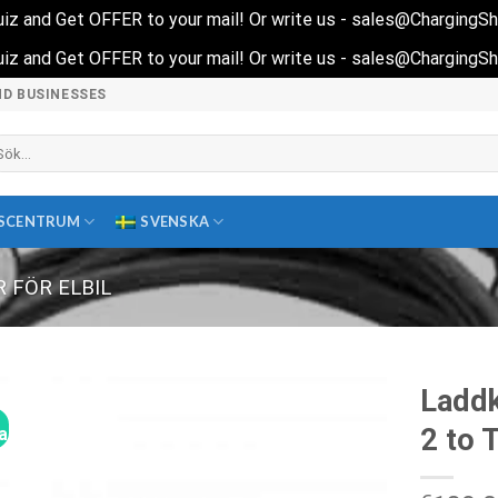
 quiz and Get OFFER to your mail! Or write us - sales@ChargingS
 quiz and Get OFFER to your mail! Or write us - sales@ChargingS
ND BUSINESSES
k
ter:
SCENTRUM
SVENSKA
 FÖR ELBIL
Laddk
2 to 
a!