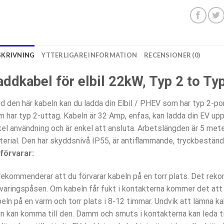
SKRIVNING
YTTERLIGARE INFORMATION
RECENSIONER (0)
addkabel för elbil 22kW, Typ 2 to Typ
 den här kabeln kan du ladda din Elbil / PHEV som har typ 2-po
 har typ 2-uttag. Kabeln är 32 Amp, enfas, kan ladda din EV upp
el användning och är enkel att ansluta. Arbetslängden är 5 mete
erial. Den har skyddsnivå IP55, är antiflammande, tryckbeständ
förvarar:
rekommenderar att du förvarar kabeln på en torr plats. Det rek
varingspåsen. Om kabeln får fukt i kontakterna kommer det att l
eln på en varm och torr plats i 8-12 timmar. Undvik att lämna k
n kan komma till den. Damm och smuts i kontakterna kan leda till