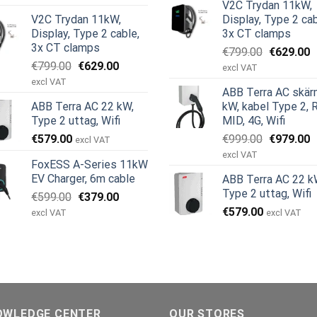
V2C Trydan 11kW,
priset
priset
var:
är
V2C Trydan 11kW,
Display, Type 2 cab
var:
är:
€599.00.
€
Display, Type 2 cable,
3x CT clamps
€999.00.
€979.00.
3x CT clamps
Det
D
€
799.00
€
629.00
Det
Det
€
799.00
€
629.00
ursprungl
n
excl VAT
ursprungliga
nuvarande
priset
p
excl VAT
ABB Terra AC skär
priset
priset
var:
är
ABB Terra AC 22 kW,
kW, kabel Type 2, 
var:
är:
€799.00.
€
Type 2 uttag, Wifi
MID, 4G, Wifi
€799.00.
€629.00.
Det
D
€
579.00
€
999.00
€
979.00
excl VAT
ursprungl
n
excl VAT
FoxESS A-Series 11kW
priset
p
EV Charger, 6m cable
ABB Terra AC 22 k
var:
är
Type 2 uttag, Wifi
Det
Det
€
599.00
€
379.00
€999.00.
€
ursprungliga
nuvarande
€
579.00
excl VAT
excl VAT
priset
priset
var:
är:
€599.00.
€379.00.
OWLEDGE CENTER
OUR STORES