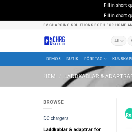
Fill in short
Fill in short
Skip
EV CHARGING SOLUTIONS BOTH FOR HOME A
to
content
Sö
ef
DEMOS
BUTIK
FÖRETAG
KUNSKAP
HEM
/
LADDKABLAR & ADAPTRAR
BROWSE
Re
DC chargers
Laddkablar & adaptrar för