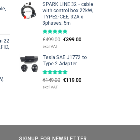
:
SPARK LINE 32 - cable
le,
379.00.
with control box 22kW,
TYPE2-CEE, 32A x
et
3phases, 5m
iga
uvarande
riset
Det
Det
€
499.00
€
399.00
m 22
:
ursprungliga
nuvarande
RFID,
excl VAT
629.00.
priset
priset
Tesla SAE J1772 to
var:
är:
et
Type 2 Adapter
€499.00.
€399.00.
iga
uvarande
riset
W,
Det
Det
€
149.00
€
119.00
:
ursprungliga
nuvarande
979.00.
excl VAT
priset
priset
var:
är:
€149.00.
€119.00.
SIGNUP FOR NEWSLETTER