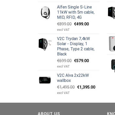
priset
priset
Alfen Single S-Line
var:
är:
11kW with 5m cable,
€1,950.00.
€1,755.00.
MID, RFID, 4G
Det
Det
€
899.00
€
499.00
ursprungliga
nuvarande
excl VAT
priset
priset
V2C Trydan 7,4kW
var:
är:
Solar - Display, 1
€899.00.
€499.00.
Phase, Type 2 cable,
Black
Det
Det
€
699.00
€
579.00
ursprungliga
nuvarande
excl VAT
priset
priset
V2C Alva 2x22kW
var:
är:
wallbox
€699.00.
€579.00.
Det
Det
€
1,495.00
€
1,395.00
ursprungliga
nuvarande
excl VAT
priset
priset
var:
är:
€1,495.00.
€1,395.00.
ABOUT US
KN