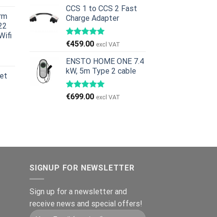
pris
pris
ris
CCS 1 to CCS 2 Fast
var:
er:
rm
Charge Adapter
r:
€269.00.
€245.00.
22
629.00.
Wifi
€
459.00
excl VAT
en
ge
ktuelle
ENSTO HOME ONE 7.4
ris
kW, 5m Type 2 cable
et
r:
979.00.
€
699.00
excl VAT
SIGNUP FOR NEWSLETTER
Sign up for a newsletter and
receive news and special offers!