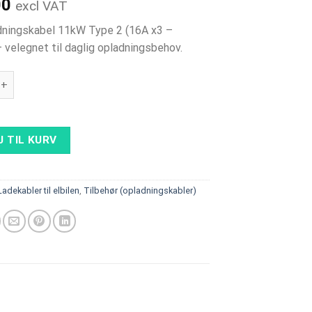
00
excl VAT
adningskabel 11kW Type 2 (16A x3 –
– velegnet til daglig opladningsbehov.
adningskabel 11 kW Type 2 (16Ax3) - 5 m længde antal
J TIL KURV
Ladekabler til elbilen
,
Tilbehør (opladningskabler)