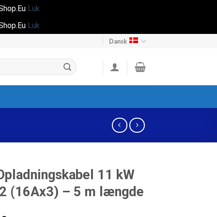
gShop.Eu
Luk
gShop.Eu
Luk
Dansk
 Opladningskabel 11 kW
2 (16Ax3) – 5 m længde