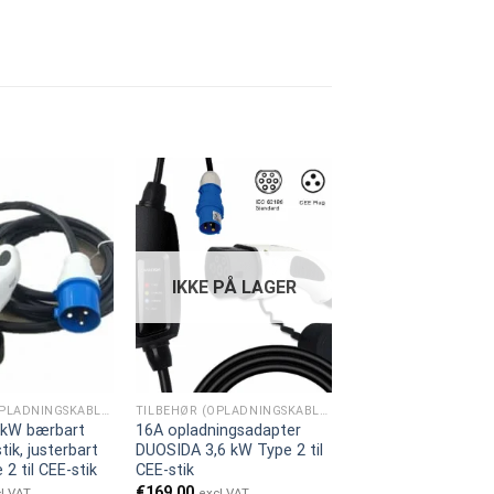
IKKE PÅ LAGER
TILBEHØR (OPLADNINGSKABLER)
TILBEHØR (OPLADNINGSKABLER)
 kW bærbart
16A opladningsadapter
tik, justerbart
DUOSIDA 3,6 kW Type 2 til
 2 til CEE-stik
CEE-stik
€
169.00
l VAT
excl VAT