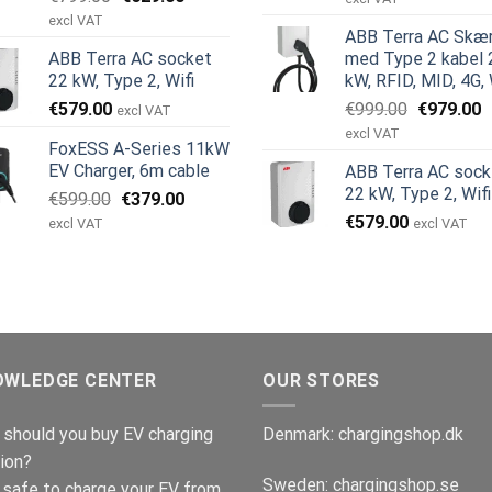
oprindelige
aktuelle
pris
p
excl VAT
ABB Terra AC Skæ
pris
pris
var:
e
ABB Terra AC socket
med Type 2 kabel 
var:
er:
€799.00.
€
22 kW, Type 2, Wifi
kW, RFID, MID, 4G, 
€799.00.
€629.00.
Den
D
€
579.00
€
999.00
€
979.00
excl VAT
oprindeli
a
excl VAT
FoxESS A-Series 11kW
pris
p
EV Charger, 6m cable
ABB Terra AC sock
var:
e
22 kW, Type 2, Wifi
Den
Den
€
599.00
€
379.00
€999.00.
€
oprindelige
aktuelle
€
579.00
excl VAT
excl VAT
pris
pris
var:
er:
€599.00.
€379.00.
OWLEDGE CENTER
OUR STORES
should you buy EV charging
Denmark:
chargingshop.dk
ion?
Sweden:
chargingshop.se
t safe to charge your EV from