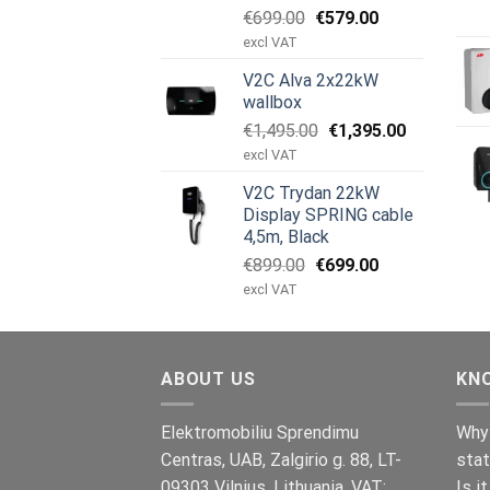
Den
Den
€
699.00
€
579.00
oprindelige
aktuelle
excl VAT
pris
pris
V2C Alva 2x22kW
var:
er:
wallbox
€699.00.
€579.00.
Den
Den
€
1,495.00
€
1,395.00
oprindelige
aktuelle
excl VAT
pris
pris
V2C Trydan 22kW
var:
er:
Display SPRING cable
€1,495.00.
€1,395.00.
4,5m, Black
Den
Den
€
899.00
€
699.00
oprindelige
aktuelle
excl VAT
pris
pris
var:
er:
€899.00.
€699.00.
ABOUT US
KN
Elektromobiliu Sprendimu
Why 
Centras, UAB, Zalgirio g. 88, LT-
stat
09303 Vilnius, Lithuania, VAT:
Is i