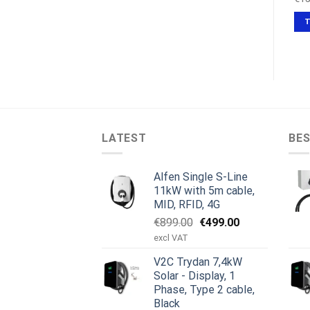
pris
pris
LÆS MERE
TILFØJ TIL KURV
var:
er:
T
€179.00.
€145.00.
LATEST
BES
Alfen Single S-Line
11kW with 5m cable,
MID, RFID, 4G
Den
Den
€
899.00
€
499.00
oprindelige
aktuelle
excl VAT
pris
pris
V2C Trydan 7,4kW
var:
er:
Solar - Display, 1
€899.00.
€499.00.
Phase, Type 2 cable,
Black