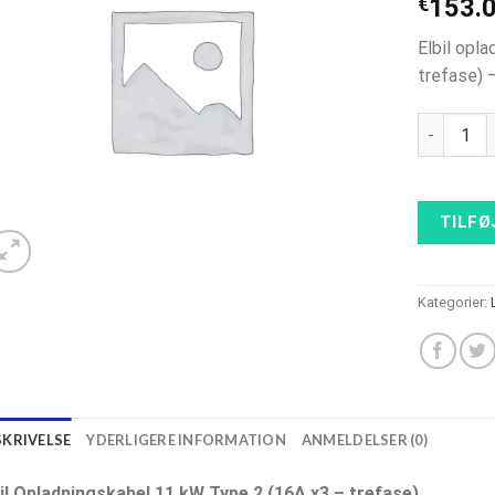
€
153.
Elbil opl
trefase) 
Elbil Opl
TILFØ
Kategorier:
SKRIVELSE
YDERLIGERE INFORMATION
ANMELDELSER (0)
bil Opladningskabel 11 kW Type 2 (16A x3 – trefase)