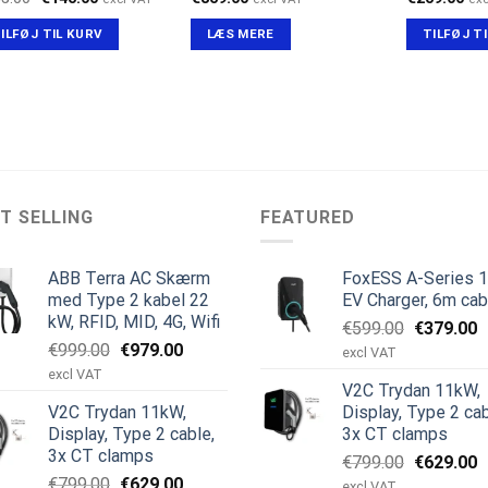
oprindelige
aktuelle
pris
pris
ILFØJ TIL KURV
LÆS MERE
TILFØJ T
var:
er:
€155.00.
€145.00.
T SELLING
FEATURED
ABB Terra AC Skærm
FoxESS A-Series 
med Type 2 kabel 22
EV Charger, 6m cab
kW, RFID, MID, 4G, Wifi
Den
D
€
599.00
€
379.00
Den
Den
€
999.00
€
979.00
oprindeli
a
excl VAT
oprindelige
aktuelle
pris
p
excl VAT
V2C Trydan 11kW,
pris
pris
var:
e
V2C Trydan 11kW,
Display, Type 2 cab
var:
er:
€599.00.
€
Display, Type 2 cable,
3x CT clamps
€999.00.
€979.00.
3x CT clamps
Den
D
€
799.00
€
629.00
Den
Den
€
799.00
€
629.00
oprindeli
a
excl VAT