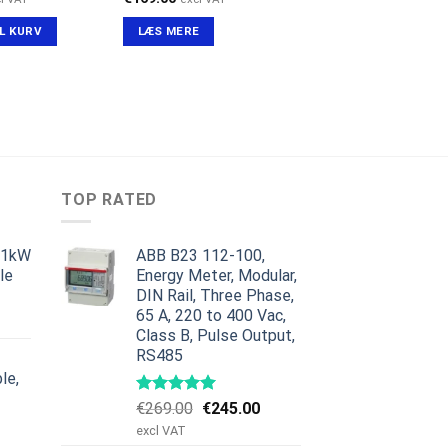
IL KURV
LÆS MERE
TOP RATED
11kW
ABB B23 112-100,
le
Energy Meter, Modular,
DIN Rail, Three Phase,
en
65 A, 220 to 400 Vac,
ge
ktuelle
Class B, Pulse Output,
ris
RS485
r:
le,
379.00.
Den
Den
€
269.00
€
245.00
en
oprindelige
aktuelle
excl VAT
ge
ktuelle