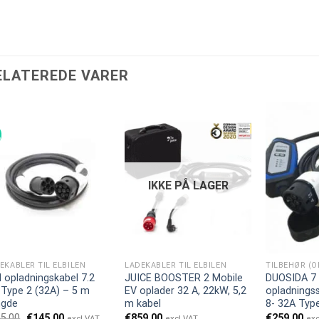
ELATEREDE VARER
bud!
IKKE PÅ LAGER
EKABLER TIL ELBILEN
LADEKABLER TIL ELBILEN
il opladningskabel 7.2
JUICE BOOSTER 2 Mobile
DUOSIDA 7
Type 2 (32A) – 5 m
EV oplader 32 A, 22kW, 5,2
opladningss
ngde
m kabel
8- 32A Type
Den
Den
5.00
€
145.00
€
859.00
€
259.00
excl VAT
excl VAT
exc