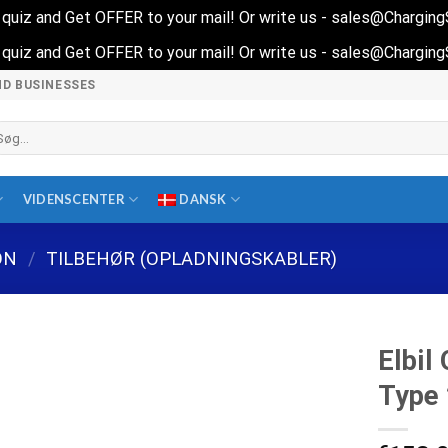
rt quiz and Get OFFER to your mail! Or write us - sales@Chargin
rt quiz and Get OFFER to your mail! Or write us - sales@Chargin
ND BUSINESSES
øg
ter:
VIDENSCENTER
DANSK
ON
/
TILBEHØR (OPLADNINGSKABLER)
Elbil
Type 