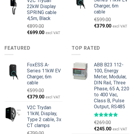
V2C Trydan
var:
er:
Charger, 6m
22kW Display
€1,495.00.
€1,395.00.
cable
SPRING cable
4,5m, Black
€
599.00
Den
Den
€
379.00
€
899.00
excl VAT
oprindelige
aktuelle
Den
Den
€
699.00
excl VAT
pris
pris
oprindelige
aktuelle
var:
er:
pris
pris
FEATURED
TOP RATED
€599.00.
€379.00.
var:
er:
€899.00.
€699.00.
FoxESS A-
ABB B23 112-
Series 11kW EV
100, Energy
Charger, 6m
Meter, Modular,
cable
DIN Rail, Three
Phase, 65 A, 220
€
599.00
to 400 Vac,
Den
Den
€
379.00
excl VAT
Class B, Pulse
oprindelige
aktuelle
Output, RS485
V2C Trydan
pris
pris
11kW, Display,
var:
er:
Type 2 cable, 3x
€599.00.
€379.00.
€
269.00
CT clamps
Den
Den
€
245.00
excl VAT
€
799.00