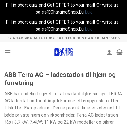
Fill in short quiz and Get OFFER to your mail! Or write us -
sales@ChargingShop.Eu
Luk
Fill in short quiz and Get OFFER to your mail! Or write us -
sales@ChargingShop.Eu
Luk
Skip
EV CHARGING SOLUTIONS BOTH FOR HOME AND BUSINESSES
to
content
ABB Terra AC – ladestation til hjem og
forretning
ABB har endelig frigivet for at markedsføre sin nye TERRA
AC ladestation for at imødekomme efterspørgslen efter
tilsluttet EV-opladning. Denne produktlinie er velegnet til
både private hjem og virksomheder. Terra AC ladestation
fås i 3,7 kW; 7.4kW; 11 kW og 22 kW modeller og sikrer