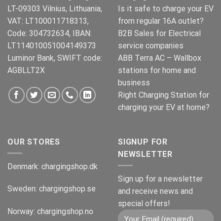
LT-09303 Vilnius, Lithuania,
Is it safe to charge your EV
VAT: LT100011718313,
from regular 16A outlet?
Code: 304732634, IBAN:
B2B Sales for Electrical
LT114010051004149373
service companies
Luminor Bank, SWIFT code:
ABB Terra AC – Wallbox
AGBLLT2X
stations for home and
business
Right Charging Station for
charging your EV at home?
OUR STORES
SIGNUP FOR
NEWSLETTER
Denmark:
chargingshop.dk
Sign up for a newsletter
Sweden:
chargingshop.se
and receive news and
special offers!
Norway:
chargingshop.no