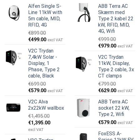
Alfen Single S-
ABB Terra AC
Line 11kW with
Skærm med
5m cable, MID,
Type 2 kabel 22
RFID, 4G
kW, RFID, MID,
4G, Wifi
€
899.00
Den
Den
€
999.00
€
499.00
excl VAT
Den
Den
oprindelige
aktuelle
€
979.00
excl VAT
V2C Trydan
oprindelige
aktuelle
pris
pris
7,4kW Solar -
V2C Trydan
pris
pris
var:
er:
Display, 1
11kW, Display,
var:
er:
€899.00.
€499.00.
Phase, Type 2
Type 2 cable, 3x
€999.00.
€979.00.
cable, Black
CT clamps
€
699.00
€
799.00
Den
Den
Den
Den
€
579.00
€
629.00
excl VAT
excl VAT
oprindelige
aktuelle
oprindelige
aktuelle
V2C Alva
ABB Terra AC
pris
pris
pris
pris
2x22kW wallbox
socket 22 kW,
var:
er:
var:
er:
Type 2, Wifi
€
1,495.00
€699.00.
€579.00.
€799.00.
€629.00.
Den
Den
€
579.00
€
1,395.00
excl VAT
oprindelige
aktuelle
excl VAT
FoxESS A-
pris
pris
Series 11kW EV