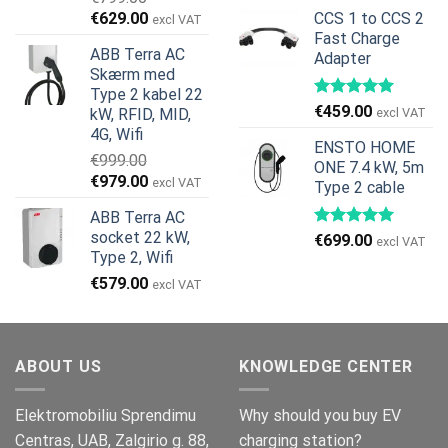
oprindelige
aktuelle
Den
Den
€
629.00
CCS 1 to CCS 2
excl VAT
pris
pris
oprindelige
aktuelle
Fast Charge
var:
er:
ABB Terra AC
Adapter
pris
pris
€269.00.
€245.00.
Skærm med
var:
er:
Type 2 kabel 22
€799.00.
€629.00.
€
459.00
kW, RFID, MID,
excl VAT
4G, Wifi
ENSTO HOME
€
999.00
ONE 7.4 kW, 5m
Den
Den
€
979.00
excl VAT
Type 2 cable
oprindelige
aktuelle
ABB Terra AC
pris
pris
socket 22 kW,
€
699.00
var:
er:
excl VAT
Type 2, Wifi
€999.00.
€979.00.
€
579.00
excl VAT
ABOUT US
KNOWLEDGE CENTER
Elektromobiliu Sprendimu
Why should you buy EV
Centras, UAB, Zalgirio g. 88,
charging station?