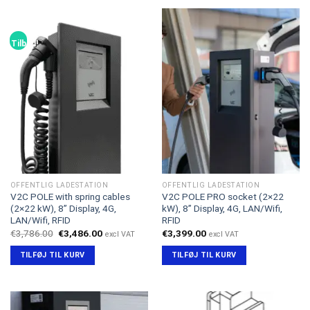
Tilbud!
OFFENTLIG LADESTATION
OFFENTLIG LADESTATION
V2C POLE with spring cables
V2C POLE PRO socket (2×22
(2×22 kW), 8” Display, 4G,
kW), 8” Display, 4G, LAN/Wifi,
LAN/Wifi, RFID
RFID
Den
Den
€
3,786.00
€
3,486.00
€
3,399.00
excl VAT
excl VAT
oprindelige
aktuelle
pris
pris
TILFØJ TIL KURV
TILFØJ TIL KURV
var:
er:
€3,786.00.
€3,486.00.