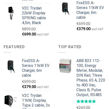
FoxESS A-
pris
pris
Series 11kW EV
V2C Trydan
var:
er:
Charger, 6m
22kW Display
€1,495.00.
€1,395.00.
cable
SPRING cable
4,5m, Black
€
599.00
Den
Den
€
379.00
€
899.00
excl VAT
oprindelige
aktuelle
Den
Den
€
699.00
excl VAT
pris
pris
oprindelige
aktuelle
var:
er:
pris
pris
FEATURED
TOP RATED
€599.00.
€379.00.
var:
er:
€899.00.
€699.00.
FoxESS A-
ABB B23 112-
Series 11kW EV
100, Energy
Charger, 6m
Meter, Modular,
cable
DIN Rail, Three
Phase, 65 A, 220
€
599.00
to 400 Vac,
Den
Den
€
379.00
excl VAT
Class B, Pulse
oprindelige
aktuelle
Output, RS485
V2C Trydan
pris
pris
11kW, Display,
var:
er:
Type 2 cable, 3x
€599.00.
€379.00.
€
269.00