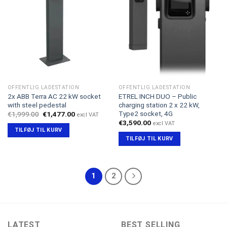
OFFENTLIG LADESTATION
OFFENTLIG LADESTATION
2x ABB Terra AC 22 kW socket
ETREL INCH DUO – Public
with steel pedestal
charging station 2 x 22 kW,
Type2 socket, 4G
Den
Den
€
1,999.00
€
1,477.00
excl VAT
oprindelige
aktuelle
€
3,590.00
excl VAT
pris
pris
TILFØJ TIL KURV
var:
er:
TILFØJ TIL KURV
€1,999.00.
€1,477.00.
1
2
LATEST
BEST SELLING