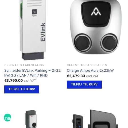
OFFENTLIG LADESTATION
OFFENTLIG LADESTATION
Schneider EVLink Parking – 2×22
Charge Amps Aura 2x22kW
kW, 3G / LAN / Wifi / RFID
€
2,479.33
excl VAT
€
3,790.00
excl VAT
TILFØJ TIL KURV
TILFØJ TIL KURV
Tilbud!