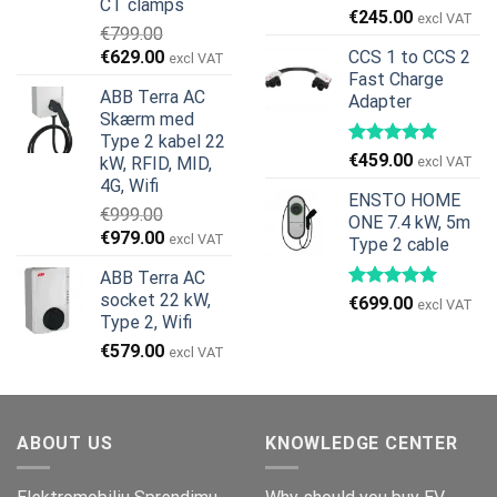
CT clamps
Den
Den
€
245.00
excl VAT
€
799.00
oprindelige
aktuelle
Den
Den
€
629.00
CCS 1 to CCS 2
excl VAT
pris
pris
oprindelige
aktuelle
Fast Charge
var:
er:
ABB Terra AC
Adapter
pris
pris
€269.00.
€245.00.
Skærm med
var:
er:
Type 2 kabel 22
€799.00.
€629.00.
€
459.00
kW, RFID, MID,
excl VAT
4G, Wifi
ENSTO HOME
€
999.00
ONE 7.4 kW, 5m
Den
Den
€
979.00
excl VAT
Type 2 cable
oprindelige
aktuelle
ABB Terra AC
pris
pris
socket 22 kW,
€
699.00
var:
er:
excl VAT
Type 2, Wifi
€999.00.
€979.00.
€
579.00
excl VAT
ABOUT US
KNOWLEDGE CENTER