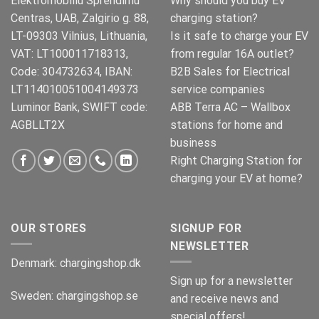
Elektromobiliu Sprendimu
Why should you buy EV
Centras, UAB, Zalgirio g. 88,
charging station?
LT-09303 Vilnius, Lithuania,
Is it safe to charge your EV
VAT: LT100011718313,
from regular 16A outlet?
Code: 304732634, IBAN:
B2B Sales for Electrical
LT114010051004149373
service companies
Luminor Bank, SWIFT code:
ABB Terra AC – Wallbox
AGBLLT2X
stations for home and
business
Right Charging Station for
charging your EV at home?
OUR STORES
SIGNUP FOR
NEWSLETTER
Denmark:
chargingshop.dk
Sign up for a newsletter
Sweden:
chargingshop.se
and receive news and
special offers!