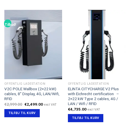
€1,495.00.
€1,395.00.
Tilbud!
OFFENTLIG LADESTATION
OFFENTLIG LADESTATION
V2C POLE Wallbox (2×22 kW)
ELINTA CITYCHARGE V2 Plus
cables, 8” Display, 4G, LAN/Wifi,
with Eichrecht certification –
RFID
2×22 kW Type 2 cables, 4G /
LAN / Wifi / RFID
Den
Den
€
2,999.00
€
2,499.00
excl VAT
oprindelige
aktuelle
€
4,735.00
excl VAT
pris
pris
TILFØJ TIL KURV
var:
er:
TILFØJ TIL KURV
€2,999.00.
€2,499.00.