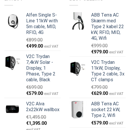
Alfen Single S-
ABB Terra AC
Line 11kW with
Skærm med
5m cable, MID,
Type 2 kabel 22
RFID, 4G
kW, RFID, MID,
4G, Wifi
€
899.00
Den
Den
€
999.00
€
499.00
excl VAT
Den
Den
oprindelige
aktuelle
€
979.00
excl VAT
V2C Trydan
oprindelige
aktuelle
pris
pris
7,4kW Solar -
V2C Trydan
pris
pris
var:
er:
Display, 1
11kW, Display,
var:
er:
€899.00.
€499.00.
Phase, Type 2
Type 2 cable, 3x
€999.00.
€979.00.
cable, Black
CT clamps
€
699.00
€
799.00
Den
Den
Den
Den
€
579.00
€
629.00
excl VAT
excl VAT
oprindelige
aktuelle
oprindelige
aktuelle
V2C Alva
ABB Terra AC
pris
pris
pris
pris
2x22kW wallbox
socket 22 kW,
var:
er:
var:
er:
Type 2, Wifi
€
1,495.00
€699.00.
€579.00.
€799.00.
€629.00.
Den
Den
€
579.00
€
1,395.00
excl VAT
oprindelige
aktuelle
excl VAT