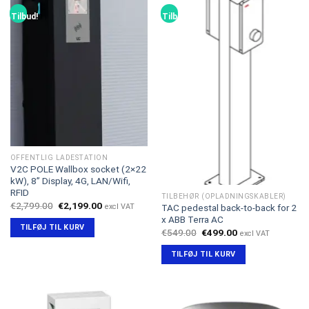
Tilbud!
Tilbud!
OFFENTLIG LADESTATION
V2C POLE Wallbox socket (2×22
kW), 8” Display, 4G, LAN/Wifi,
RFID
TILBEHØR (OPLADNINGSKABLER)
Den
Den
€
2,799.00
€
2,199.00
excl VAT
TAC pedestal back-to-back for 2
oprindelige
aktuelle
x ABB Terra AC
pris
pris
TILFØJ TIL KURV
var:
er:
Den
Den
€
549.00
€
499.00
excl VAT
€2,799.00.
€2,199.00.
oprindelige
aktuelle
pris
pris
TILFØJ TIL KURV
var:
er:
€549.00.
€499.00.