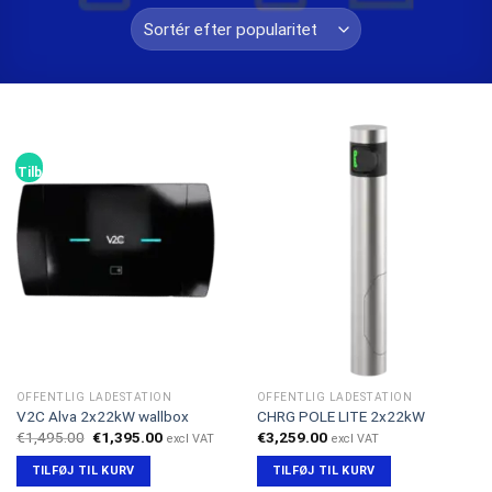
Tilbud!
OFFENTLIG LADESTATION
OFFENTLIG LADESTATION
V2C Alva 2x22kW wallbox
CHRG POLE LITE 2x22kW
Den
Den
€
1,495.00
€
1,395.00
€
3,259.00
excl VAT
excl VAT
oprindelige
aktuelle
pris
pris
TILFØJ TIL KURV
TILFØJ TIL KURV
var:
er: