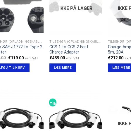
IKKE PÅ LAGER
IKKE 
TILBEHØR (OPLADNINGSKABLER)
TILBEHØR (OPLADNINGSKABLER)
a SAE J1772 to Type 2
CCS 1 to CCS 2 Fast
Charge Amp
ter
Charge Adapter
5m, 20A
Den
Den
.00
€
119.00
€
459.00
€
212.00
excl VAT
excl VAT
exc
oprindelige
aktuelle
pris
pris
LFØJ TIL KURV
LÆS MERE
LÆS MERE
var:
er:
€149.00.
€119.00.
d!
Tilbud!
IKKE 