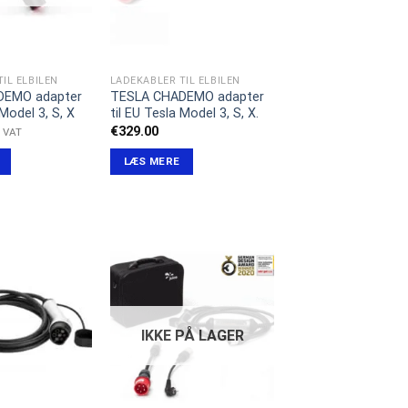
IL ELBILEN
LADEKABLER TIL ELBILEN
DEMO adapter
TESLA CHADEMO adapter
 Model 3, S, X
til EU Tesla Model 3, S, X.
€
329.00
l VAT
LÆS MERE
IKKE PÅ LAGER