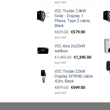
oprindelige
aktuelle
excl VAT
pris
pris
V2C Trydan 7,4kW
var:
er:
Solar - Display, 1
€899.00.
€499.00.
Phase, Type 2 cable,
Black
Den
Den
€
699.00
€
579.00
oprindelige
aktuelle
excl VAT
pris
pris
V2C Alva 2x22kW
var:
er:
wallbox
€699.00.
€579.00.
Den
Den
€
1,495.00
€
1,395.00
oprindelige
aktuelle
excl VAT
pris
pris
V2C Trydan 22kW
var:
er:
Display SPRING cable
€1,495.00.
€1,395.00.
4,5m, Black
Den
Den
€
899.00
€
699.00
oprindelige
aktuelle
excl VAT
pris
pris
var:
er:
€899.00.
€699.00.