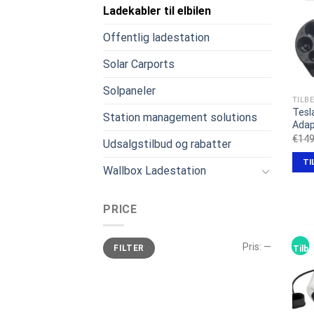
Ladekabler til elbilen
Offentlig ladestation
Solar Carports
Solpaneler
Tesl
Station management solutions
Adap
€
149
Udsalgstilbud og rabatter
TI
Wallbox Ladestation
PRICE
Mindste
Højeste
Pris:
—
FILTER
pris
pris
Tilbu