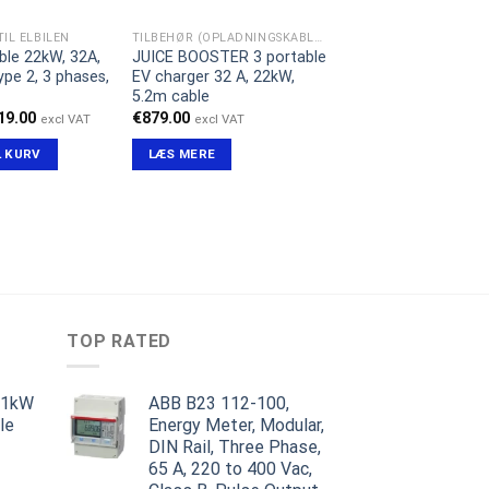
IL ELBILEN
TILBEHØR (OPLADNINGSKABLER)
ble 22kW, 32A,
JUICE BOOSTER 3 portable
ype 2, 3 phases,
EV charger 32 A, 22kW,
5.2m cable
n
Den
19.00
€
879.00
excl VAT
excl VAT
indelige
aktuelle
s
pris
L KURV
LÆS MERE
:
er:
9.00.
€219.00.
TOP RATED
11kW
ABB B23 112-100,
le
Energy Meter, Modular,
DIN Rail, Three Phase,
en
65 A, 220 to 400 Vac,
ge
ktuelle