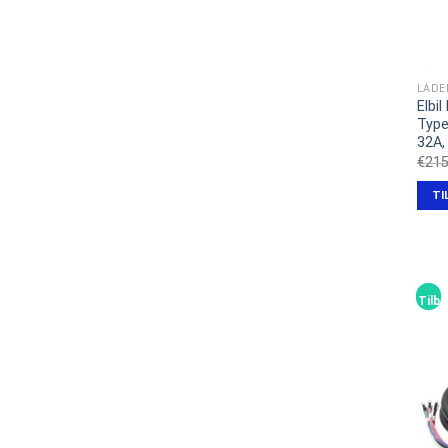
LADE
Elbi
Type 
32A,
€
215
TI
Tilbu