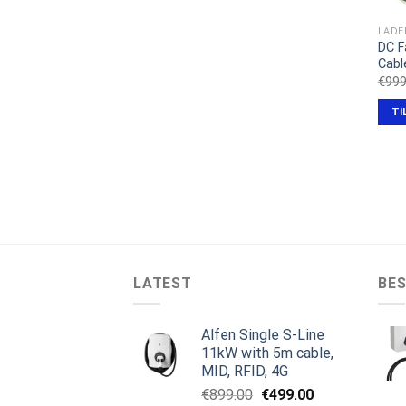
LADE
DC F
Cabl
€
999
TI
LATEST
BES
Alfen Single S-Line
11kW with 5m cable,
MID, RFID, 4G
Den
Den
€
899.00
€
499.00