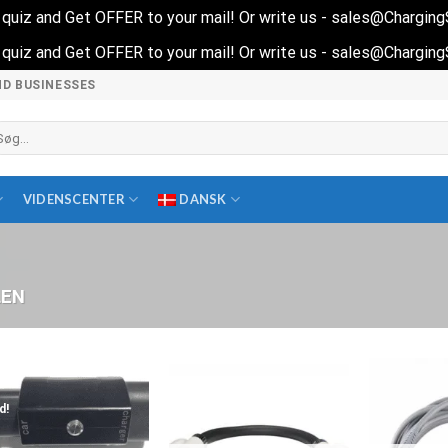
rt quiz and Get OFFER to your mail! Or write us - sales@Chargin
rt quiz and Get OFFER to your mail! Or write us - sales@Chargin
ND BUSINESSES
øg
ter:
VIDENSCENTER
DANSK
LEN
d!