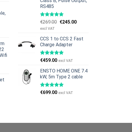
Class B, Pulse Output,
ris
RS485
r:
le,
379.00.
Den
Den
€
269.00
€
245.00
en
oprindelige
aktuelle
excl VAT
ge
ktuelle
pris
pris
ris
CCS 1 to CCS 2 Fast
var:
er:
rm
Charge Adapter
r:
€269.00.
€245.00.
22
629.00.
Wifi
€
459.00
excl VAT
en
ge
ktuelle
ENSTO HOME ONE 7.4
ris
kW, 5m Type 2 cable
et
r:
979.00.
€
699.00
excl VAT