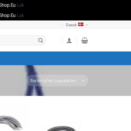
gShop.Eu
Luk
gShop.Eu
Luk
Dansk