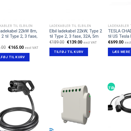
KABLER TIL ELBILEN
LADEKABLER TIL ELBILEN
LADEKABLER T
l ladekabel 22kW 8m,
Elbil ladekabel 22kW, Type 2
TESLA CHA
2 til Type 2, 3 fase,
til Type 2, 3 fase, 32A, 5m
til US Tesla
Den
Den
€
189.00
€
139.00
€
699.00
excl VAT
exc
oprindelige
aktuelle
Den
Den
.00
€
165.00
excl VAT
pris
pris
oprindelige
aktuelle
TILFØJ TIL KURV
LÆS MERE
var:
er:
pris
pris
LFØJ TIL KURV
€189.00.
€139.00.
var:
er:
€215.00.
€165.00.
d!
Tilbud!