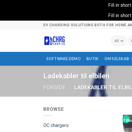
Fill in sho
Fill in sho
Skip
EV CHARGING SOLUTIONS BOTH FOR HOME A
to
content
S
ef
SOFTWARE DEMO
BUTIK
OM SELSKAB
Ladekabler til elbilen
FORSIDE
/
LADEKABLER TIL ELBI
BROWSE
Tilbu
DC chargers