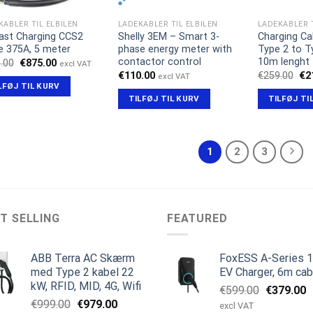
KABLER TIL ELBILEN
LADEKABLER TIL ELBILEN
LADEKABLER T
ast Charging CCS2
Shelly 3EM – Smart 3-
Charging Ca
e 375A, 5 meter
phase energy meter with
Type 2 to T
contactor control
10m lenght
Den
Den
.00
€
875.00
excl VAT
oprindelige
aktuelle
De
€
110.00
€
259.00
€
2
excl VAT
pris
pris
opr
LFØJ TIL KURV
var:
er:
pri
TILFØJ TIL KURV
TILFØJ TI
€999.00.
€875.00.
var
€25
1
2
3
T SELLING
FEATURED
ABB Terra AC Skærm
FoxESS A-Series 
med Type 2 kabel 22
EV Charger, 6m cab
kW, RFID, MID, 4G, Wifi
Den
D
€
599.00
€
379.00
Den
Den
€
999.00
€
979.00
oprindeli
a
excl VAT