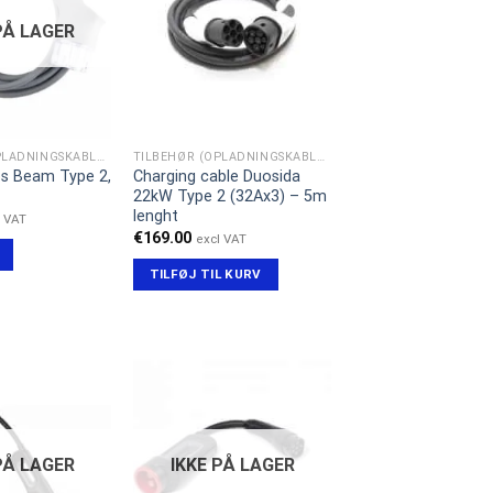
PÅ LAGER
TILBEHØR (OPLADNINGSKABLER)
TILBEHØR (OPLADNINGSKABLER)
s Beam Type 2,
Charging cable Duosida
22kW Type 2 (32Ax3) – 5m
lenght
l VAT
€
169.00
excl VAT
TILFØJ TIL KURV
PÅ LAGER
IKKE PÅ LAGER