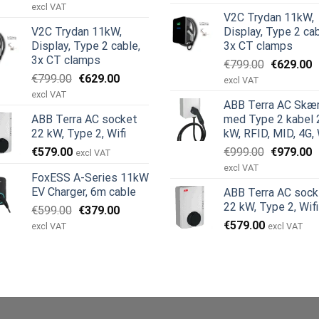
oprindelige
aktuelle
pris
p
excl VAT
V2C Trydan 11kW,
pris
pris
var:
e
V2C Trydan 11kW,
Display, Type 2 cab
var:
er:
€599.00.
€
Display, Type 2 cable,
3x CT clamps
€999.00.
€979.00.
3x CT clamps
Den
D
€
799.00
€
629.00
Den
Den
€
799.00
€
629.00
oprindeli
a
excl VAT
oprindelige
aktuelle
pris
p
excl VAT
ABB Terra AC Skæ
pris
pris
var:
e
ABB Terra AC socket
med Type 2 kabel 
var:
er:
€799.00.
€
22 kW, Type 2, Wifi
kW, RFID, MID, 4G, 
€799.00.
€629.00.
Den
D
€
579.00
€
999.00
€
979.00
excl VAT
oprindeli
a
excl VAT
FoxESS A-Series 11kW
pris
p
EV Charger, 6m cable
ABB Terra AC sock
var:
e
22 kW, Type 2, Wifi
Den
Den
€
599.00
€
379.00
€999.00.
€
oprindelige
aktuelle
€
579.00
excl VAT
excl VAT
pris
pris
var:
er:
€599.00.
€379.00.