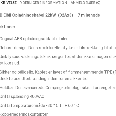
SKRIVELSE
YDERLIGERE INFORMATION
ANMELDELSER (0)
B Elbil Opladningskabel 22kW (32Ax3) – 7 m længde
nktioner:
Original ABB opladningsstik til elbiler
Robust design. Dens strukturelle styrke er tilstrækkelig til at u
Unik lysbue-slukningsteknik sørger for, at der ikke er nogen elek
stikkes ud.
Sikker og pålidelig. Kablet er lavet af flammehæmmende TPE (
direkte brandforbrænding inden for en sikker tid.
Holdbar. Den avancerede Crimping-teknologi sikrer forlænget ar
Driftsspænding 400VAC
Driftstemperaturområde -30 ° C til + 60 ° C
Kobberlegeringskontakter