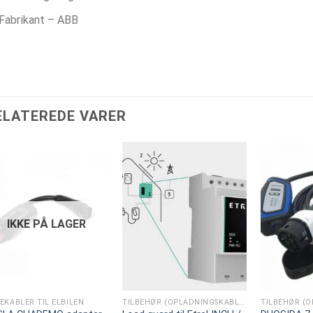
Fabrikant – ABB
ELATEREDE VARER
IKKE PÅ LAGER
EKABLER TIL ELBILEN
TILBEHØR (OPLADNINGSKABLER)