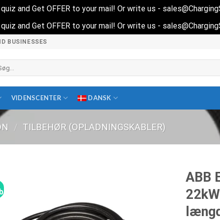
rt quiz and Get OFFER to your mail! Or write us - sales@Chargin
rt quiz and Get OFFER to your mail! Or write us - sales@Chargin
ND BUSINESSES
øg
ter:
VIDENSCENTER
DANSK
ON
/
TILBEHØR (OPLADNINGSKABLER)
ABB E
22kW 
lbud!
læng