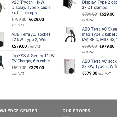
V2C Trydan 11kW,
Display, Type 2 cab
var:
er:
€599.00.
€
Display, Type 2 cable,
3x CT clamps
€999.00.
€979.00.
3x CT clamps
Den
D
€
799.00
€
629.00
Den
Den
€
799.00
€
629.00
oprindeli
a
excl VAT
oprindelige
aktuelle
pris
p
excl VAT
ABB Terra AC Skæ
pris
pris
var:
e
ABB Terra AC socket
med Type 2 kabel 
var:
er:
€799.00.
€
22 kW, Type 2, Wifi
kW, RFID, MID, 4G, 
€799.00.
€629.00.
Den
D
€
579.00
€
999.00
€
979.00
excl VAT
oprindeli
a
excl VAT
FoxESS A-Series 11kW
pris
p
EV Charger, 6m cable
ABB Terra AC sock
var:
e
22 kW, Type 2, Wifi
Den
Den
€
599.00
€
379.00
€999.00.
€
oprindelige
aktuelle
€
579.00
excl VAT
excl VAT
pris
pris
var:
er:
€599.00.
€379.00.
OWLEDGE CENTER
OUR STORES