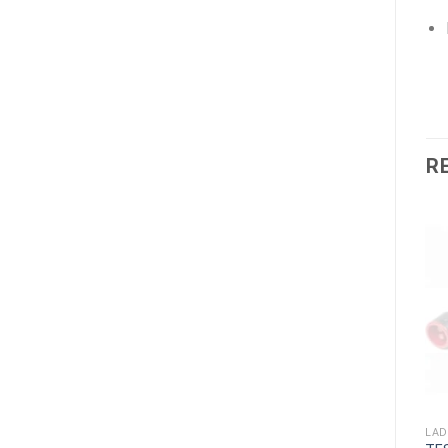
R
Tilbud!
LADEKABLER TIL ELBILEN
TILBEHØR (OPLADNINGSKABLER)
LAD