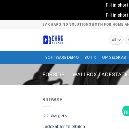
Fill in sho
Fill in sho
Skip
EV CHARGING SOLUTIONS BOTH FOR HOME A
to
content
S
ef
SOFTWARE DEMO
BUTIK
OM SELSKAB
FORSIDE
/
WALLBOX LADESTATI
BROWSE
Ti
DC chargers
Ladekabler til elbilen