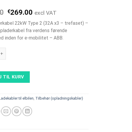
Den
Den
00
€
269.00
excl VAT
oprindelige
aktuelle
rkabel 22kW Type 2 (32A x3 – trefaset) –
pris
pris
 opladerkabel fra verdens førende
var:
er:
d inden for e-mobilitet – ABB.
€358.00.
€269.00.
 Opladningskabel 22kW Type 2 (32Ax3) - 7 m længde antal
J TIL KURV
Ladekabler til elbilen
,
Tilbehør (opladningskabler)