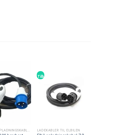
Tilbud!
TILBEHØR (OPLADNINGSKABLER)
LADEKABLER TIL ELBILEN