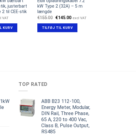
 kW bærbart
Elbil opladningskabel 7.2
tik, justerbart
kW Type 2 (32A) – 5 m
 2 til CEE-stik
længde
Den
Den
€
155.00
€
145.00
l VAT
excl VAT
oprindelige
aktuelle
pris
pris
IL KURV
TILFØJ TIL KURV
var:
er:
€155.00.
€145.00.
TOP RATED
11kW
ABB B23 112-100,
le
Energy Meter, Modular,
DIN Rail, Three Phase,
en
65 A, 220 to 400 Vac,
ge
ktuelle
Class B, Pulse Output,
ris
RS485
r: