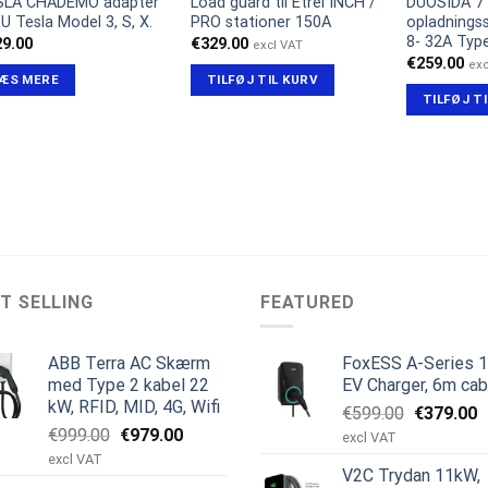
SLA CHADEMO adapter
Load guard til Etrel INCH /
DUOSIDA 7
 EU Tesla Model 3, S, X.
PRO stationer 150A
opladningss
8- 32A Type
29.00
€
329.00
excl VAT
€
259.00
exc
ÆS MERE
TILFØJ TIL KURV
TILFØJ T
T SELLING
FEATURED
ABB Terra AC Skærm
FoxESS A-Series 
med Type 2 kabel 22
EV Charger, 6m cab
kW, RFID, MID, 4G, Wifi
Den
D
€
599.00
€
379.00
Den
Den
€
999.00
€
979.00
oprindeli
a
excl VAT
oprindelige
aktuelle
pris
p
excl VAT
V2C Trydan 11kW,
pris
pris
var:
e