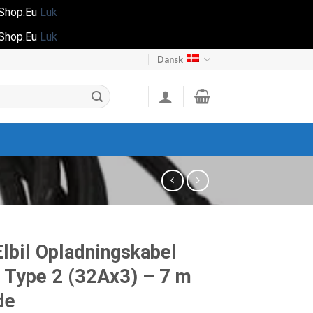
gShop.Eu
Luk
gShop.Eu
Luk
Dansk
lbil Opladningskabel
Type 2 (32Ax3) – 7 m
de