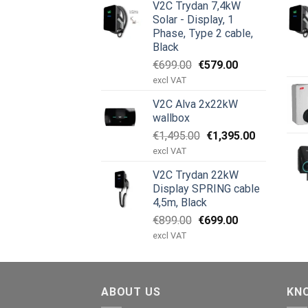
V2C Trydan 7,4kW
var:
er:
Solar - Display, 1
€899.00.
€499.00.
Phase, Type 2 cable,
Black
Den
Den
€
699.00
€
579.00
oprindelige
aktuelle
excl VAT
pris
pris
V2C Alva 2x22kW
var:
er:
wallbox
€699.00.
€579.00.
Den
Den
€
1,495.00
€
1,395.00
oprindelige
aktuelle
excl VAT
pris
pris
V2C Trydan 22kW
var:
er:
Display SPRING cable
€1,495.00.
€1,395.00.
4,5m, Black
Den
Den
€
899.00
€
699.00
oprindelige
aktuelle
excl VAT
pris
pris
var:
er:
€899.00.
€699.00.
ABOUT US
KN