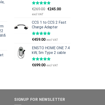
le,
379.00.
Den
Den
€
269.00
€
245.00
en
oprindelige
aktuelle
excl VAT
ge
ktuelle
pris
pris
ris
CCS 1 to CCS 2 Fast
var:
er:
rm
Charge Adapter
r:
€269.00.
€245.00.
22
629.00.
Wifi
€
459.00
excl VAT
en
ge
ktuelle
ENSTO HOME ONE 7.4
ris
kW, 5m Type 2 cable
et
r:
979.00.
€
699.00
excl VAT
SIGNUP FOR NEWSLETTER