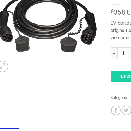
€
358.
EV-oplade
originalt
virksomhe
ABB Elbil
TILFØ
Kategorier: