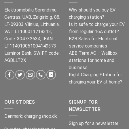
Elektromobiliu Sprendimu
Why should you buy EV
Centras, UAB, Zalgirio g. 88,
charging station?
LT-09303 Vilnius, Lithuania,
Is it safe to charge your EV
VAT: LT100011718313,
from regular 16A outlet?
Code: 304732634, IBAN:
B2B Sales for Electrical
LT114010051004149373
service companies
Luminor Bank, SWIFT code:
ABB Terra AC – Wallbox
AGBLLT2X
stations for home and
business
Right Charging Station for
charging your EV at home?
OUR STORES
SIGNUP FOR
NEWSLETTER
Denmark:
chargingshop.dk
Sign up for a newsletter