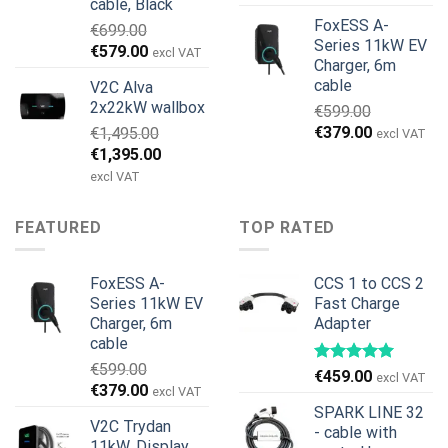
cable, Black
FoxESS A-
€
699.00
Series 11kW EV
Det
Det
€
579.00
excl VAT
Charger, 6m
ursprungliga
nuvarande
cable
V2C Alva
priset
priset
2x22kW wallbox
€
599.00
var:
är:
Det
Det
€
379.00
€
1,495.00
€699.00.
€579.00.
excl VAT
ursprungliga
nuvarande
Det
Det
€
1,395.00
priset
priset
ursprungliga
nuvarande
excl VAT
var:
är:
priset
priset
€599.00.
€379.00.
var:
är:
FEATURED
TOP RATED
€1,495.00.
€1,395.00.
FoxESS A-
CCS 1 to CCS 2
Series 11kW EV
Fast Charge
Charger, 6m
Adapter
cable
€
599.00
€
459.00
excl VAT
Det
Det
€
379.00
excl VAT
ursprungliga
nuvarande
SPARK LINE 32
V2C Trydan
priset
priset
- cable with
11kW, Display,