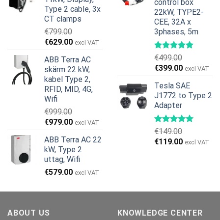
var:
är:
control box
Type 2 cable, 3x
22kW, TYPE2-
€599.00.
€379.00.
CT clamps
CEE, 32A x
€
799.00
3phases, 5m
Det
Det
€
629.00
excl VAT
ursprungliga
nuvarande
€
499.00
ABB Terra AC
priset
priset
Det
Det
€
399.00
skärm 22 kW,
excl VAT
var:
är:
ursprungliga
nuvarande
kabel Type 2,
€799.00.
€629.00.
Tesla SAE
priset
priset
RFID, MID, 4G,
J1772 to Type 2
var:
är:
Wifi
Adapter
€499.00.
€399.00.
€
999.00
Det
Det
€
979.00
excl VAT
€
149.00
ursprungliga
nuvarande
ABB Terra AC 22
Det
Det
€
119.00
priset
priset
excl VAT
kW, Type 2
ursprungliga
nuvarande
var:
är:
uttag, Wifi
priset
priset
€999.00.
€979.00.
€
579.00
var:
är:
excl VAT
€149.00.
€119.00.
ABOUT US
KNOWLEDGE CENTER