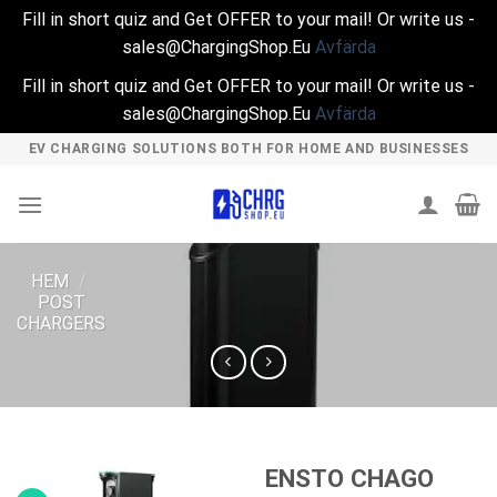
Fill in short quiz and Get OFFER to your mail! Or write us -
sales@ChargingShop.Eu
Avfärda
Fill in short quiz and Get OFFER to your mail! Or write us -
sales@ChargingShop.Eu
Avfärda
Skip
EV CHARGING SOLUTIONS BOTH FOR HOME AND BUSINESSES
to
content
HEM
/
POST
CHARGERS
ENSTO CHAGO