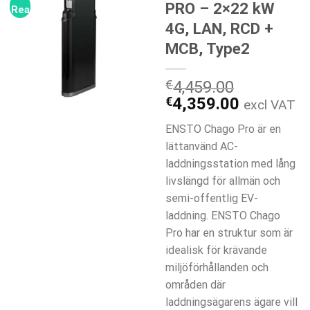
PRO – 2×22 kW
Rea!
4G, LAN, RCD +
MCB, Type2
€
4,459.00
Det
Det
€
4,359.00
excl VAT
ursprungliga
nuvarand
ENSTO Chago Pro är en
priset
priset
lättanvänd AC-
var:
är:
laddningsstation med lång
€4,459.00.
€4,359.0
livslängd för allmän och
semi-offentlig EV-
laddning. ENSTO Chago
Pro har en struktur som är
idealisk för krävande
miljöförhållanden och
områden där
laddningsägarens ägare vill