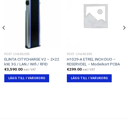
POST CHARGERS
POST CHARGERS
ELINTA CITYCHARGE V2 – 2×22
H1029-A ETREL INCH DUO –
kW, 3G / LAN / Wifi / RFID
RESERVDEL – Moderkort PCBA
€
3,590.00
€
299.00
excl VAT
excl VAT
LÄGG TILL I VARUKORG
LÄGG TILL I VARUKORG