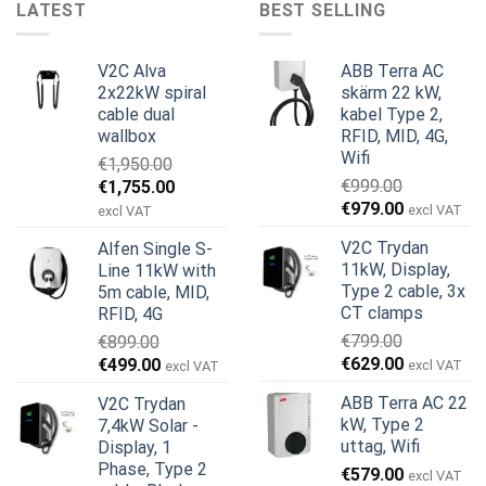
LATEST
BEST SELLING
V2C Alva
ABB Terra AC
2x22kW spiral
skärm 22 kW,
cable dual
kabel Type 2,
wallbox
RFID, MID, 4G,
Wifi
€
1,950.00
Det
Det
€
999.00
€
1,755.00
Det
Det
ursprungliga
nuvarande
€
979.00
excl VAT
excl VAT
ursprungliga
nuvarande
priset
priset
V2C Trydan
Alfen Single S-
priset
priset
var:
är:
11kW, Display,
Line 11kW with
var:
är:
€1,950.00.
€1,755.00.
Type 2 cable, 3x
5m cable, MID,
€999.00.
€979.00.
CT clamps
RFID, 4G
€
799.00
€
899.00
Det
Det
Det
Det
€
629.00
€
499.00
excl VAT
excl VAT
ursprungliga
nuvarande
ursprungliga
nuvarande
ABB Terra AC 22
V2C Trydan
priset
priset
priset
priset
kW, Type 2
7,4kW Solar -
var:
är:
var:
är:
uttag, Wifi
Display, 1
€799.00.
€629.00.
€899.00.
€499.00.
Phase, Type 2
€
579.00
excl VAT