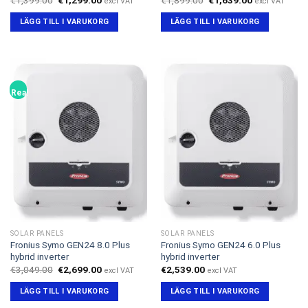
excl VAT
excl VAT
ursprungliga
nuvarande
ursprungliga
nuvarande
priset
priset
priset
priset
LÄGG TILL I VARUKORG
LÄGG TILL I VARUKORG
var:
är:
var:
är:
€1,399.00.
€1,299.00.
€1,899.00.
€1,639.00.
Rea!
SOLAR PANELS
SOLAR PANELS
Fronius Symo GEN24 8.0 Plus
Fronius Symo GEN24 6.0 Plus
hybrid inverter
hybrid inverter
Det
Det
€
3,049.00
€
2,699.00
€
2,539.00
excl VAT
excl VAT
ursprungliga
nuvarande
priset
priset
LÄGG TILL I VARUKORG
LÄGG TILL I VARUKORG
var:
är:
€3,049.00.
€2,699.00.