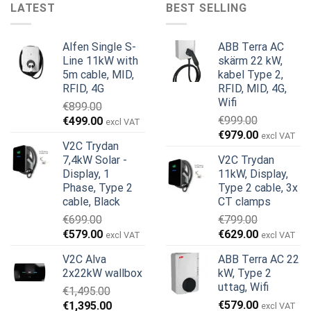
LATEST
BEST SELLING
Alfen Single S-
ABB Terra AC
Line 11kW with
skärm 22 kW,
5m cable, MID,
kabel Type 2,
RFID, 4G
RFID, MID, 4G,
Wifi
€
899.00
Det
Det
€
999.00
€
499.00
excl VAT
Det
Det
ursprungliga
nuvarande
€
979.00
excl VAT
V2C Trydan
ursprungliga
nuvarande
priset
priset
7,4kW Solar -
V2C Trydan
priset
priset
var:
är:
Display, 1
11kW, Display,
var:
är:
€899.00.
€499.00.
Phase, Type 2
Type 2 cable, 3x
€999.00.
€979.00.
cable, Black
CT clamps
€
699.00
€
799.00
Det
Det
Det
Det
€
579.00
€
629.00
excl VAT
excl VAT
ursprungliga
nuvarande
ursprungliga
nuvarande
V2C Alva
ABB Terra AC 22
priset
priset
priset
priset
2x22kW wallbox
kW, Type 2
var:
är:
var:
är:
uttag, Wifi
€
1,495.00
€699.00.
€579.00.
€799.00.
€629.00.
Det
Det
€
579.00
€
1,395.00
excl VAT