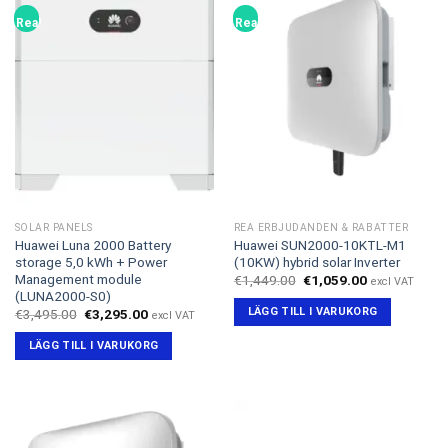
Rea!
Rea!
SOLAR PANELS
REA ERBJUDANDEN & RABATTER
Huawei Luna 2000 Battery
Huawei SUN2000-10KTL-M1
storage 5,0 kWh + Power
(10KW) hybrid solar Inverter
Management module
Det
Det
€
1,449.00
€
1,059.00
excl VAT
ursprungliga
nuvarande
(LUNA2000-S0)
priset
priset
LÄGG TILL I VARUKORG
Det
Det
€
3,495.00
€
3,295.00
excl VAT
var:
är:
ursprungliga
nuvarande
€1,449.00.
€1,059.00.
priset
priset
LÄGG TILL I VARUKORG
var:
är:
€3,495.00.
€3,295.00.