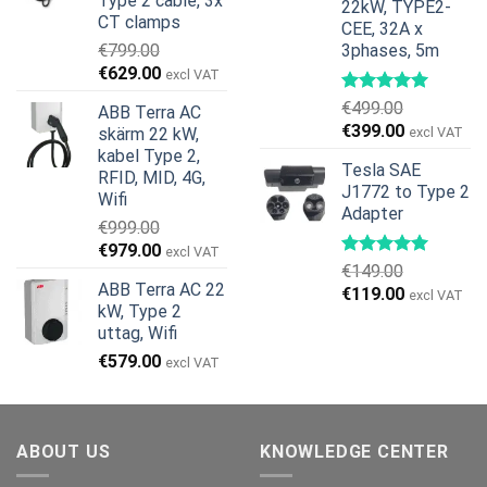
Type 2 cable, 3x
22kW, TYPE2-
€599.00.
€379.00.
CT clamps
CEE, 32A x
€
799.00
3phases, 5m
Det
Det
€
629.00
excl VAT
ursprungliga
nuvarande
€
499.00
ABB Terra AC
priset
priset
Det
Det
€
399.00
skärm 22 kW,
excl VAT
var:
är:
ursprungliga
nuvarande
kabel Type 2,
€799.00.
€629.00.
Tesla SAE
priset
priset
RFID, MID, 4G,
J1772 to Type 2
var:
är:
Wifi
Adapter
€499.00.
€399.00.
€
999.00
Det
Det
€
979.00
excl VAT
€
149.00
ursprungliga
nuvarande
ABB Terra AC 22
Det
Det
€
119.00
priset
priset
excl VAT
kW, Type 2
ursprungliga
nuvarande
var:
är:
uttag, Wifi
priset
priset
€999.00.
€979.00.
€
579.00
var:
är:
excl VAT
€149.00.
€119.00.
ABOUT US
KNOWLEDGE CENTER