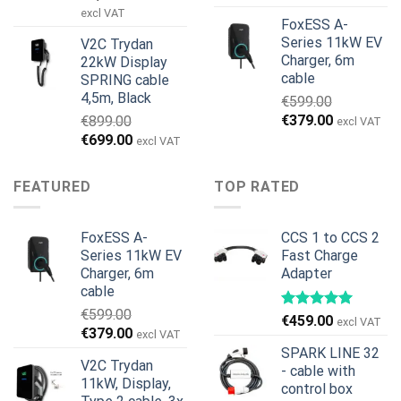
ursprungliga
nuvarande
excl VAT
FoxESS A-
priset
priset
Series 11kW EV
V2C Trydan
var:
är:
Charger, 6m
22kW Display
€1,495.00.
€1,395.00.
cable
SPRING cable
4,5m, Black
€
599.00
Det
Det
€
379.00
€
899.00
excl VAT
ursprungliga
nuvarande
Det
Det
€
699.00
excl VAT
priset
priset
ursprungliga
nuvarande
var:
är:
priset
priset
FEATURED
TOP RATED
€599.00.
€379.00.
var:
är:
€899.00.
€699.00.
FoxESS A-
CCS 1 to CCS 2
Series 11kW EV
Fast Charge
Charger, 6m
Adapter
cable
€
599.00
€
459.00
excl VAT
Det
Det
€
379.00
excl VAT
ursprungliga
nuvarande
SPARK LINE 32
V2C Trydan
priset
priset
- cable with
11kW, Display,
var:
är:
control box