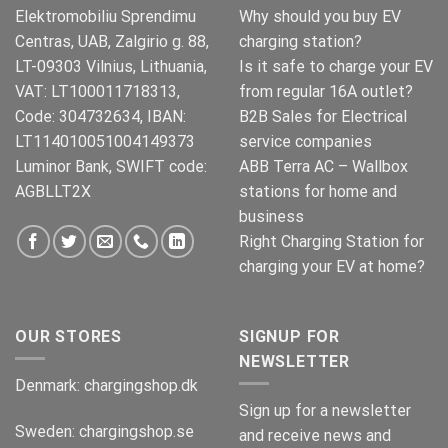
Elektromobiliu Sprendimu
Why should you buy EV
Centras, UAB, Zalgirio g. 88,
charging station?
LT-09303 Vilnius, Lithuania,
Is it safe to charge your EV
VAT: LT100011718313,
from regular 16A outlet?
Code: 304732634, IBAN:
B2B Sales for Electrical
LT114010051004149373
service companies
Luminor Bank, SWIFT code:
ABB Terra AC – Wallbox
AGBLLT2X
stations for home and
business
Right Charging Station for
charging your EV at home?
OUR STORES
SIGNUP FOR
NEWSLETTER
Denmark:
chargingshop.dk
Sign up for a newsletter
Sweden:
chargingshop.se
and receive news and