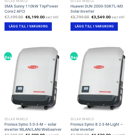
SOLAR PANELS
SOLAR PANELS
SMA Sunny 110kW TripPower
Huawei SUN 2000-50KTL-M3
Core2 AFCI
Solar Inverter
Det
Det
Det
Det
€
7,199.00
€
6,199.00
€
3,799.00
€
3,549.00
excl VAT
excl VAT
ursprungliga
nuvarande
ursprungliga
nuvarande
priset
priset
priset
priset
LÄGG TILL I VARUKORG
LÄGG TILL I VARUKORG
var:
är:
var:
är:
€7,199.00.
€6,199.00.
€3,799.00.
€3,549.00.
Rea!
Rea!
SOLAR PANELS
SOLAR PANELS
Fronius Symo 5.0-3-M – solar
Fronius Symo 8.2-3-M-Light –
inverter WLAN/LAN/Webserver
solar inverter
Det
Det
Det
Det
€
1,399.00
€
1,299.00
€
1,899.00
€
1,639.00