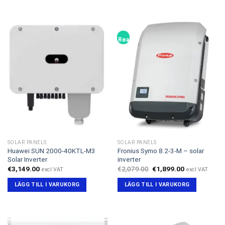
Rea!
SOLAR PANELS
SOLAR PANELS
Huawei SUN 2000-40KTL-M3
Fronius Symo 8.2-3-M – solar
Solar Inverter
inverter
Det
Det
€
3,149.00
€
2,079.00
€
1,899.00
excl VAT
excl VAT
ursprungliga
nuvarande
priset
priset
LÄGG TILL I VARUKORG
LÄGG TILL I VARUKORG
var:
är:
€2,079.00.
€1,899.00.