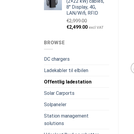
(2×22 kW) cables,
8'' Display, 4G,
LAN/Wifi, RFID
€
2,999.00
Den
Den
€
2,499.00
excl VAT
oprindelige
aktuelle
pris
pris
BROWSE
var:
er:
€2,999.00.
€2,499.00.
DC chargers
Ladekabler til elbilen
Offentlig ladestation
Solar Carports
Solpaneler
Station management
solutions