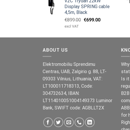
V2C Trydan 22kW
var:
er:
Display SPRING cable
€1,495.00.
€1,395.00.
4,5m, Black
Den
Den
€
899.00
€
699.00
oprindelige
aktuelle
excl VAT
pris
pris
var:
er:
€899.00.
€699.00.
ABOUT US
KN
Elektromobiliu Sprendimu
Why 
Centras, UAB, Zalgirio g. 88, LT-
stat
09303 Vilnius, Lithuania, VAT:
Is i
LT100011718313, Code:
regu
304732634, IBAN:
B2B 
LT114010051004149373 Luminor
com
Bank, SWIFT code: AGBLLT2X
ABB 
for 
Righ
char