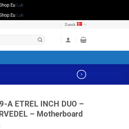
gShop.Eu
Luk
gShop.Eu
Luk
Dansk
9-A ETREL INCH DUO –
RVEDEL – Motherboard
A