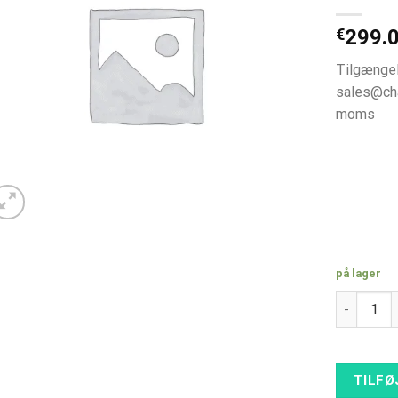
€
299.
Tilgængel
sales@cha
moms
på lager
H1029-A 
TILFØ