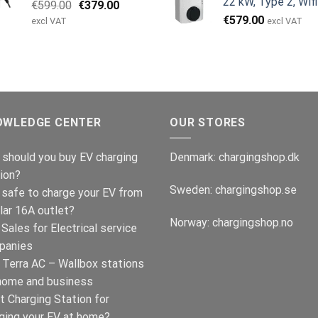
22 kW, Type 2, Wifi
Den
Den
€
599.00
€
379.00
€999.00.
€
oprindelige
aktuelle
€
579.00
excl VAT
excl VAT
pris
pris
var:
er:
€599.00.
€379.00.
OWLEDGE CENTER
OUR STORES
should you buy EV charging
Denmark:
chargingshop.dk
ion?
Sweden:
chargingshop.se
t safe to charge your EV from
lar 16A outlet?
Norway:
chargingshop.no
Sales for Electrical service
panies
Terra AC – Wallbox stations
home and business
t Charging Station for
ging your EV at home?