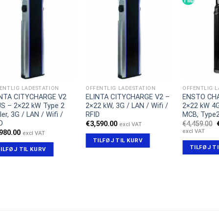
Tilbud!
ENTLIG LADESTATION
OFFENTLIG LADESTATION
OFFENTLIG 
INTA CITYCHARGE V2
ELINTA CITYCHARGE V2 –
ENSTO CH
S – 2×22 kW Type 2
2×22 kW, 3G / LAN / Wifi /
2×22 kW 4G
ler, 3G / LAN / Wifi /
RFID
MCB, Type
D
€
3,590.00
€
4,459.00
excl VAT
excl VAT
,980.00
excl VAT
TILFØJ TIL KURV
TILFØJ T
ILFØJ TIL KURV