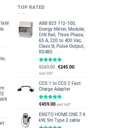
TOP RATED
11kW
ABB B23 112-100,
le
Energy Meter, Modular,
DIN Rail, Three Phase,
en
65 A, 220 to 400 Vac,
ge
ktuelle
Class B, Pulse Output,
ris
RS485
r:
le,
379.00.
Den
Den
€
269.00
€
245.00
en
oprindelige
aktuelle
excl VAT
ge
ktuelle
pris
pris
ris
CCS 1 to CCS 2 Fast
var:
er:
rm
Charge Adapter
r:
€269.00.
€245.00.
22
629.00.
Wifi
€
459.00
excl VAT
en
ge
ktuelle
ENSTO HOME ONE 7.4
ris
kW, 5m Type 2 cable
et
r: