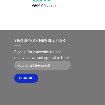
979.00.
€
699.00
excl VAT
SIGNUP FOR NEWSLETTER
Sign up for a newsletter and
receive news and special offers!