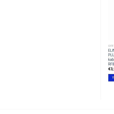
OFF
EL
PLU
kab
RFI
€
3
T