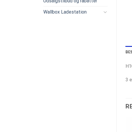
Udsalgstilbud og rabatter
Wallbox Ladestation
BE
H1
3 e
R