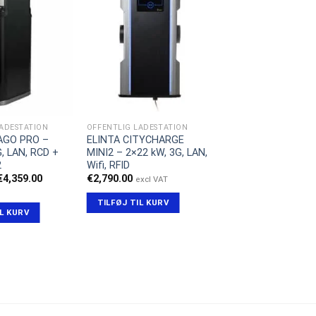
LADESTATION
OFFENTLIG LADESTATION
AGO PRO –
ELINTA CITYCHARGE
, LAN, RCD +
MINI2 – 2×22 kW, 3G, LAN,
2
Wifi, RFID
Den
Den
€
4,359.00
€
2,790.00
excl VAT
oprindelige
aktuelle
pris
pris
TILFØJ TIL KURV
var:
er:
IL KURV
€4,459.00.
€4,359.00.