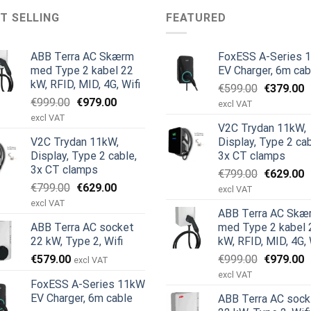
T SELLING
FEATURED
ABB Terra AC Skærm
FoxESS A-Series 
med Type 2 kabel 22
EV Charger, 6m cab
kW, RFID, MID, 4G, Wifi
Den
D
€
599.00
€
379.00
Den
Den
€
999.00
€
979.00
oprindeli
a
excl VAT
oprindelige
aktuelle
pris
p
excl VAT
V2C Trydan 11kW,
pris
pris
var:
e
V2C Trydan 11kW,
Display, Type 2 cab
var:
er:
€599.00.
€
Display, Type 2 cable,
3x CT clamps
€999.00.
€979.00.
3x CT clamps
Den
D
€
799.00
€
629.00
Den
Den
€
799.00
€
629.00
oprindeli
a
excl VAT
oprindelige
aktuelle
pris
p
excl VAT
ABB Terra AC Skæ
pris
pris
var:
e
ABB Terra AC socket
med Type 2 kabel 
var:
er:
€799.00.
€
22 kW, Type 2, Wifi
kW, RFID, MID, 4G, 
€799.00.
€629.00.
Den
D
€
579.00
€
999.00
€
979.00
excl VAT
oprindeli
a
excl VAT
FoxESS A-Series 11kW
pris
p
EV Charger, 6m cable
ABB Terra AC sock
var:
e