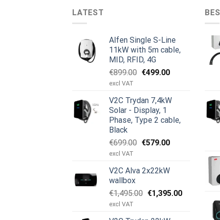
LATEST
BES
Alfen Single S-Line
11kW with 5m cable,
MID, RFID, 4G
Den
Den
€
899.00
€
499.00
oprindelige
aktuelle
excl VAT
pris
pris
V2C Trydan 7,4kW
var:
er:
Solar - Display, 1
€899.00.
€499.00.
Phase, Type 2 cable,
Black
Den
Den
€
699.00
€
579.00
oprindelige
aktuelle
excl VAT
pris
pris
V2C Alva 2x22kW
var:
er:
wallbox
€699.00.
€579.00.
Den
Den
€
1,495.00
€
1,395.00
oprindelige
aktuelle
excl VAT
pris
pris