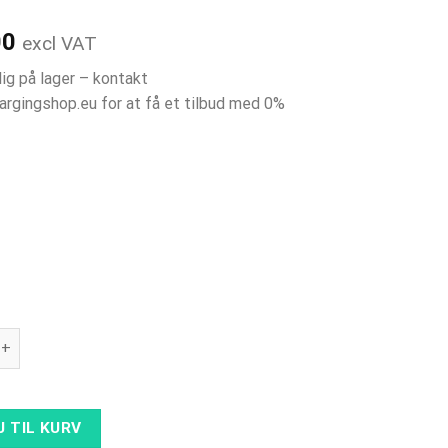
00
excl VAT
ig på lager – kontakt
rgingshop.eu for at få et tilbud med 0%
ETREL INCH DUO - RESERVEDEL - Motherboard PCBA antal
J TIL KURV