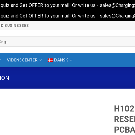
rt quiz and Get OFFER to your mail! Or write us - sales@Chargin
rt quiz and Get OFFER to your mail! Or write us - sales@Chargin
ND BUSINESSES
øg
ter:
VIDENSCENTER
DANSK
ION
H102
RESE
PCB