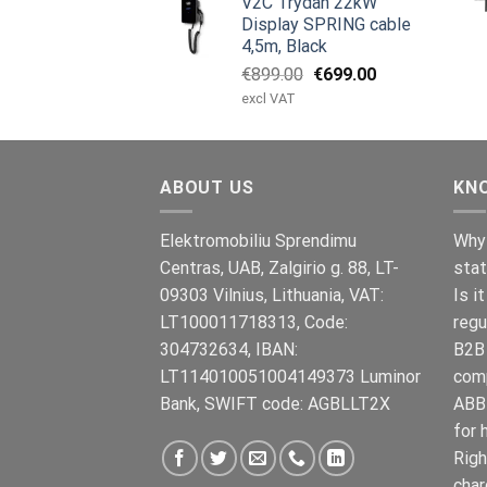
V2C Trydan 22kW
€1,495.00.
€1,395.00.
Display SPRING cable
4,5m, Black
Original
Current
€
899.00
€
699.00
price
price
excl VAT
was:
is:
€899.00.
€699.00.
ABOUT US
KN
Elektromobiliu Sprendimu
Why 
Centras, UAB, Zalgirio g. 88, LT-
stat
09303 Vilnius, Lithuania, VAT:
Is i
LT100011718313, Code:
regu
304732634, IBAN:
B2B 
LT114010051004149373 Luminor
com
Bank, SWIFT code: AGBLLT2X
ABB 
for 
Righ
char