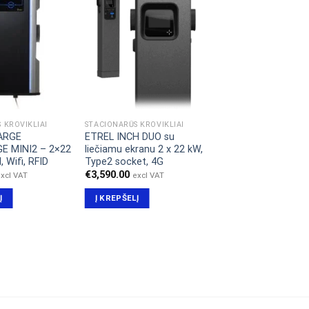
 KROVIKLIAI
STACIONARŪS KROVIKLIAI
ARGE
ETREL INCH DUO su
E MINI2 – 2×22
liečiamu ekranu 2 x 22 kW,
, Wifi, RFID
Type2 socket, 4G
€
3,590.00
xcl VAT
excl VAT
Į
Į KREPŠELĮ