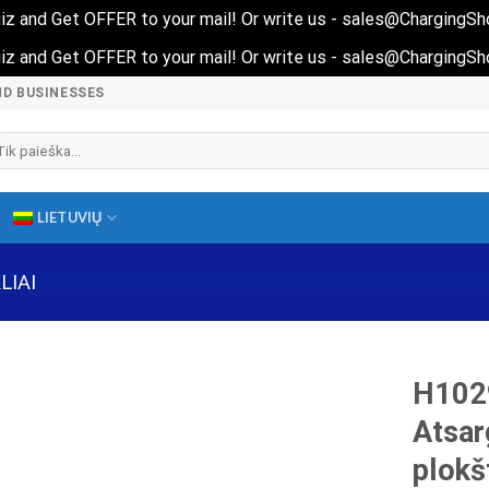
 quiz and Get OFFER to your mail! Or write us - sales@ChargingS
 quiz and Get OFFER to your mail! Or write us - sales@ChargingS
ND BUSINESSES
škoti:
LIETUVIŲ
LIAI
H102
Atsar
plok