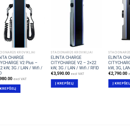
CIONARŪS KROVIKLIAI
STACIONARŪS KROVIKLIAI
STACIONARŪS
INTA CHARGE
ELINTA CHARGE
ELINTA CH
TYCHARGE V2 Plus –
CITYCHARGE V2 – 2×22
CITYCHARG
2 kW, 3G / LAN / Wifi /
kW, 3G / LAN / Wifi / RFID
kW, 3G, LAN
D
€
3,590.00
€
2,790.00
excl VAT
e
,980.00
excl VAT
Į KREPŠELĮ
Į KREPŠEL
 KREPŠELĮ