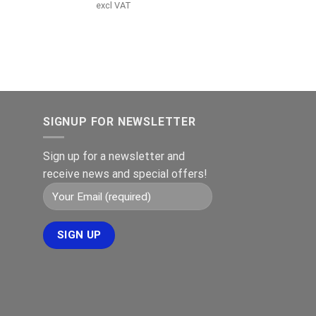
price
price
excl VAT
was:
is:
€149.00.
€119.00.
SIGNUP FOR NEWSLETTER
Sign up for a newsletter and
receive news and special offers!