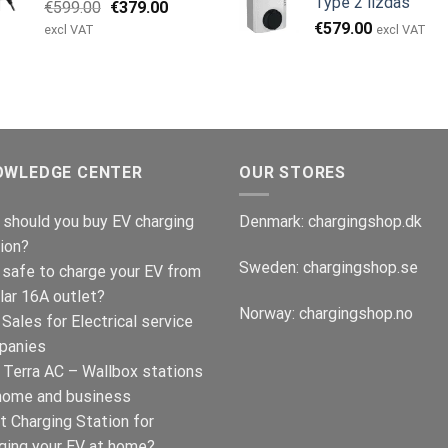
Type 2 lizdas
Original
Current
€
599.00
€
379.00
price
price
€
579.00
excl VAT
excl VAT
was:
is:
€599.00.
€379.00.
OWLEDGE CENTER
OUR STORES
should you buy EV charging
Denmark:
chargingshop.dk
ion?
Sweden:
chargingshop.se
t safe to charge your EV from
lar 16A outlet?
Norway:
chargingshop.no
Sales for Electrical service
panies
Terra AC – Wallbox stations
home and business
t Charging Station for
ging your EV at home?