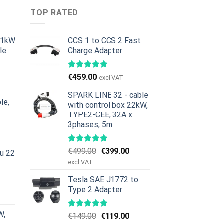
TOP RATED
11kW
CCS 1 to CCS 2 Fast
le
Charge Adapter
urrent
rice
€
459.00
excl VAT
:
379.00.
SPARK LINE 32 - cable
le,
with control box 22kW,
TYPE2-CEE, 32A x
urrent
3phases, 5m
rice
:
Original
Current
€
499.00
€
399.00
nu 22
629.00.
price
price
,
excl VAT
was:
is:
Tesla SAE J1772 to
€499.00.
€399.00.
urrent
Type 2 Adapter
rice
:
W,
Original
Current
€
149.00
€
119.00
979.00.