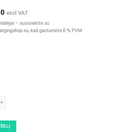
00
excl VAT
ndėlyje – susisiekite su
argingshop.eu, kad gautumėte 0 % PVM
kiekis: H1029-A ETREL INCH DUO - Atsarginė dalis - Pagrindinė
PŠELĮ