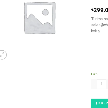
€
299.
Turima sa
sales@ch
kvitą
Liko
produkto 
Į KRE