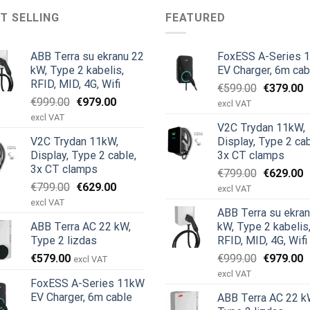
T SELLING
FEATURED
ABB Terra su ekranu 22
FoxESS A-Series 
kW, Type 2 kabelis,
EV Charger, 6m cab
RFID, MID, 4G, Wifi
Original
C
€
599.00
€
379.00
Original
Current
€
999.00
€
979.00
price
p
excl VAT
price
price
was:
is
excl VAT
V2C Trydan 11kW,
was:
is:
€599.00.
€
V2C Trydan 11kW,
Display, Type 2 cab
€999.00.
€979.00.
Display, Type 2 cable,
3x CT clamps
3x CT clamps
Original
C
€
799.00
€
629.00
Original
Current
€
799.00
€
629.00
price
p
excl VAT
price
price
was:
is
excl VAT
ABB Terra su ekra
was:
is:
€799.00.
€
ABB Terra AC 22 kW,
kW, Type 2 kabelis
€799.00.
€629.00.
Type 2 lizdas
RFID, MID, 4G, Wifi
Original
C
€
579.00
€
999.00
€
979.00
excl VAT
price
p
excl VAT
FoxESS A-Series 11kW
was:
is
EV Charger, 6m cable
ABB Terra AC 22 k
€999.00.
€