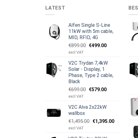
LATEST
BES
Alfen Single S-Line
11kW with 5m cable,
MID, RFID, 4G
Original
Current
€
899.00
€
499.00
price
price
excl VAT
was:
is:
V2C Trydan 7,4kW
€899.00.
€499.00.
Solar - Display, 1
Phase, Type 2 cable,
Black
Original
Current
€
699.00
€
579.00
price
price
excl VAT
was:
is:
V2C Alva 2x22kW
€699.00.
€579.00.
wallbox
Original
Current
€
1,495.00
€
1,395.00
price
price
excl VAT
was:
is: