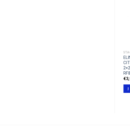
STA
EL
CI
2×2
RFI
€
3
Į