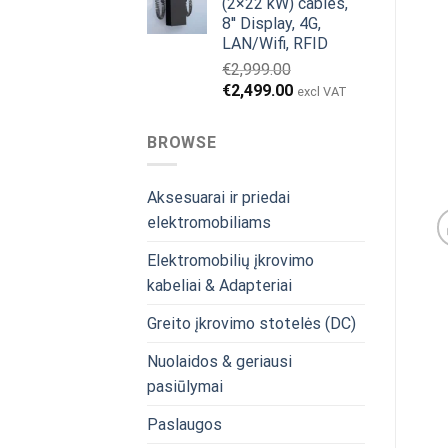
(2×22 kW) cables,
8'' Display, 4G,
LAN/Wifi, RFID
€
2,999.00
Original
Current
€
2,499.00
excl VAT
price
price
was:
is:
BROWSE
€2,999.00.
€2,499.00.
Aksesuarai ir priedai
elektromobiliams
Elektromobilių įkrovimo
kabeliai & Adapteriai
Greito įkrovimo stotelės (DC)
Nuolaidos & geriausi
pasiūlymai
Paslaugos