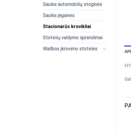
Saulės automobilių stoginės
Saulės jėgainės
Stacionarūs krovikliai
Stotelių valdymo sprendimai
Wallbox įkrovimo stotelės
AP
H1
Gal
P