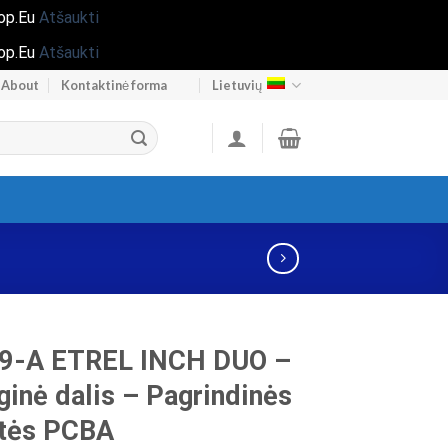
hop.Eu
Atšaukti
hop.Eu
Atšaukti
About
Kontaktinė forma
Lietuvių
9-A ETREL INCH DUO –
ginė dalis – Pagrindinės
štės PCBA