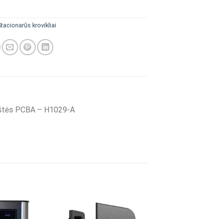
Stacionarūs krovikliai
kštės PCBA – H1029-A