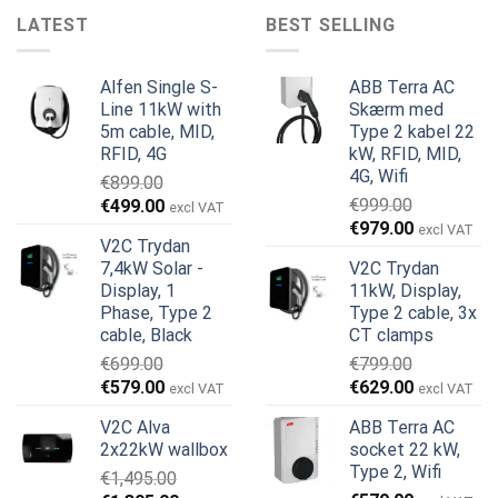
LATEST
BEST SELLING
Alfen Single S-
ABB Terra AC
Line 11kW with
Skærm med
5m cable, MID,
Type 2 kabel 22
RFID, 4G
kW, RFID, MID,
4G, Wifi
€
899.00
Den
Den
€
999.00
€
499.00
excl VAT
Den
Den
oprindelige
aktuelle
€
979.00
excl VAT
V2C Trydan
oprindelige
aktuelle
pris
pris
7,4kW Solar -
V2C Trydan
pris
pris
var:
er:
Display, 1
11kW, Display,
var:
er:
€899.00.
€499.00.
Phase, Type 2
Type 2 cable, 3x
€999.00.
€979.00.
cable, Black
CT clamps
€
699.00
€
799.00
Den
Den
Den
Den
€
579.00
€
629.00
excl VAT
excl VAT
oprindelige
aktuelle
oprindelige
aktuelle
V2C Alva
ABB Terra AC
pris
pris
pris
pris
2x22kW wallbox
socket 22 kW,
var:
er:
var:
er:
Type 2, Wifi
€
1,495.00
€699.00.
€579.00.
€799.00.
€629.00.