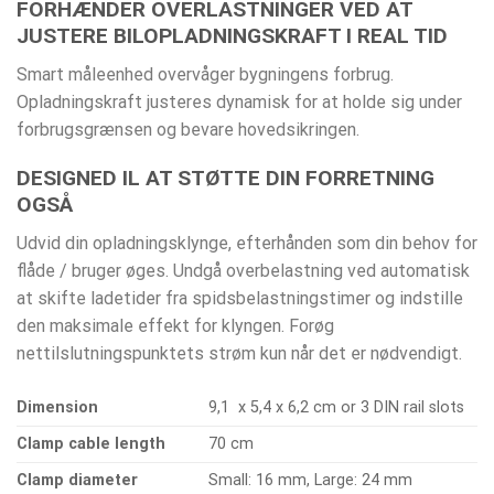
FORHÆNDER OVERLASTNINGER VED AT
JUSTERE BILOPLADNINGSKRAFT I REAL TID
Smart måleenhed overvåger bygningens forbrug.
Opladningskraft justeres dynamisk for at holde sig under
forbrugsgrænsen og bevare hovedsikringen.
DESIGNED IL AT STØTTE DIN FORRETNING
OGSÅ
Udvid din opladningsklynge, efterhånden som din behov for
flåde / bruger øges. Undgå overbelastning ved automatisk
at skifte ladetider fra spidsbelastningstimer og indstille
den maksimale effekt for klyngen. Forøg
nettilslutningspunktets strøm kun når det er nødvendigt.
Dimension
9,1 x 5,4 x 6,2 cm or 3 DIN rail slots
Clamp cable length
70 cm
Clamp diameter
Small: 16 mm, Large: 24 mm