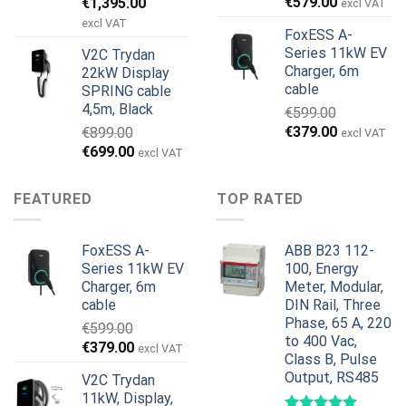
Den
Den
€
579.00
€
1,395.00
excl VAT
oprindelige
aktuelle
excl VAT
FoxESS A-
pris
pris
Series 11kW EV
V2C Trydan
var:
er:
Charger, 6m
22kW Display
€1,495.00.
€1,395.00.
cable
SPRING cable
4,5m, Black
€
599.00
Den
Den
€
379.00
€
899.00
excl VAT
oprindelige
aktuelle
Den
Den
€
699.00
excl VAT
pris
pris
oprindelige
aktuelle
var:
er:
pris
pris
FEATURED
TOP RATED
€599.00.
€379.00.
var:
er:
€899.00.
€699.00.
FoxESS A-
ABB B23 112-
Series 11kW EV
100, Energy
Charger, 6m
Meter, Modular,
cable
DIN Rail, Three
Phase, 65 A, 220
€
599.00
to 400 Vac,
Den
Den
€
379.00
excl VAT
Class B, Pulse
oprindelige
aktuelle
Output, RS485
V2C Trydan
pris
pris
11kW, Display,
var:
er: