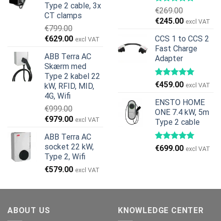
Type 2 cable, 3x
€599.00.
€379.00.
€
269.00
CT clamps
Den
Den
€
245.00
excl VAT
€
799.00
oprindelige
aktuelle
Den
Den
€
629.00
CCS 1 to CCS 2
excl VAT
pris
pris
oprindelige
aktuelle
Fast Charge
var:
er:
ABB Terra AC
Adapter
pris
pris
€269.00.
€245.00.
Skærm med
var:
er:
Type 2 kabel 22
€799.00.
€629.00.
€
459.00
kW, RFID, MID,
excl VAT
4G, Wifi
ENSTO HOME
€
999.00
ONE 7.4 kW, 5m
Den
Den
€
979.00
excl VAT
Type 2 cable
oprindelige
aktuelle
ABB Terra AC
pris
pris
socket 22 kW,
€
699.00
var:
er:
excl VAT
Type 2, Wifi
€999.00.
€979.00.
€
579.00
excl VAT
ABOUT US
KNOWLEDGE CENTER