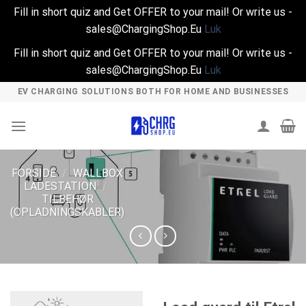
Fill in short quiz and Get OFFER to your mail! Or write us -
sales@ChargingShop.Eu
Luk
Fill in short quiz and Get OFFER to your mail! Or write us -
sales@ChargingShop.Eu
Luk
Skip
EV CHARGING SOLUTIONS BOTH FOR HOME AND BUSINESSES
to
content
FORSIDE
/
WALLBOX
LADESTATION
/
TILBEHØR
(OPLADNINGSKABLER)