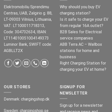
Elektromobiliu Sprendimu
Why should you buy EV
Centras, UAB, Zalgirio g. 88,
charging station?
LT-09303 Vilnius, Lithuania,
Is it safe to charge your EV
VAT: LT100011718313,
from regular 16A outlet?
Code: 304732634, IBAN:
B2B Sales for Electrical
LT114010051004149373
service companies
Luminor Bank, SWIFT code:
ABB Terra AC – Wallbox
AGBLLT2X
stations for home and
business
Right Charging Station for
charging your EV at home?
OUR STORES
SIGNUP FOR
NEWSLETTER
Denmark:
chargingshop.dk
Sign up for a newsletter
Sweden:
chargingshop.se
and receive news and