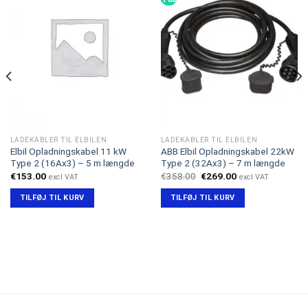
LADEKABLER TIL ELBILEN
LADEKABLER TIL ELBILEN
Elbil Opladningskabel 11 kW
ABB Elbil Opladningskabel 22kW
Type 2 (16Ax3) – 5 m længde
Type 2 (32Ax3) – 7 m længde
Den
Den
€
153.00
€
358.00
€
269.00
excl VAT
excl VAT
oprindelige
aktuelle
pris
pris
TILFØJ TIL KURV
TILFØJ TIL KURV
var:
er:
€358.00.
€269.00.