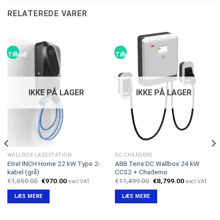
RELATEREDE VARER
Tilbud!
Tilbud!
IKKE PÅ LAGER
IKKE PÅ LAGER
WALLBOX LADESTATION
DC CHARGERS
Etrel INCH Home 22 kW Type 2-
ABB Terra DC Wallbox 24 kW
kabel (grå)
CCS2 + Chademo
Den
Den
Den
Den
€
1,050.00
€
970.00
€
11,499.00
€
8,799.00
excl VAT
excl VAT
oprindelige
aktuelle
oprindelige
aktuelle
pris
pris
pris
pris
LÆS MERE
LÆS MERE
var:
er:
var:
er:
€1,050.00.
€970.00.
€11,499.00.
€8,799.00.