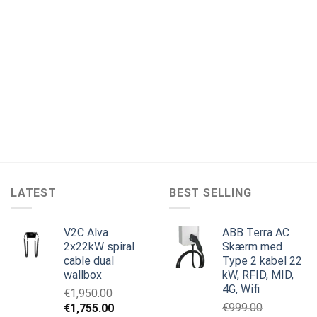
LATEST
BEST SELLING
V2C Alva
ABB Terra AC
2x22kW spiral
Skærm med
cable dual
Type 2 kabel 22
wallbox
kW, RFID, MID,
4G, Wifi
€
1,950.00
Den
Den
€
999.00
€
1,755.00