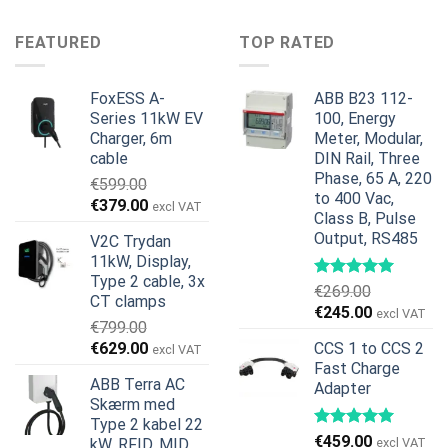
var:
er:
pris
pris
€599.00.
€379.00.
var:
er:
FEATURED
TOP RATED
€1,495.00.
€1,395.00.
FoxESS A-
ABB B23 112-
Series 11kW EV
100, Energy
Charger, 6m
Meter, Modular,
cable
DIN Rail, Three
Phase, 65 A, 220
€
599.00
to 400 Vac,
Den
Den
€
379.00
excl VAT
Class B, Pulse
oprindelige
aktuelle
Output, RS485
V2C Trydan
pris
pris
11kW, Display,
var:
er:
Type 2 cable, 3x
€599.00.
€379.00.
€
269.00
CT clamps
Den
Den
€
245.00
excl VAT
€
799.00
oprindelige
aktuelle
Den
Den
€
629.00
CCS 1 to CCS 2
excl VAT
pris
pris
oprindelige
aktuelle
Fast Charge
var:
er:
ABB Terra AC
Adapter
pris
pris
€269.00.
€245.00.
Skærm med
var:
er:
Type 2 kabel 22
€799.00.
€629.00.
€
459.00
kW, RFID, MID,
excl VAT