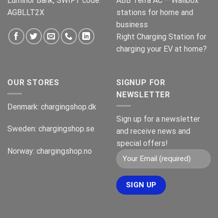
Luminor Bank, SWIFT code:
ABB Terra AC – Wallbox
AGBLLT2X
stations for home and
business
Right Charging Station for
charging your EV at home?
OUR STORES
SIGNUP FOR
NEWSLETTER
Denmark:
chargingshop.dk
Sign up for a newsletter
Sweden:
chargingshop.se
and receive news and
special offers!
Norway:
chargingshop.no