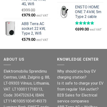
4G, Wifi
ENSTO HOME
€
999.00
ONE 7.4 kW, 5m
Den
Den
€
979.00
excl VAT
Type 2 cable
oprindelige
aktuelle
ABB Terra AC
pris
pris
socket 22 kW,
€
699.00
var:
er:
excl VAT
Type 2, Wifi
€999.00.
€979.00.
€
579.00
excl VAT
ABOUT US
KNOWLEDGE CENTER
Elektromobiliu Sprendimu
Why should you buy EV
Centras, UAB, Zalgirio g. 88,
charging station?
LT-09303 Vilnius, Lithuania,
Is it safe to charge your EV
VAT: LT100011718313,
from regular 16A outlet?
Code: 304732634, IBAN:
B2B Sales for Electrical
LT114010051004149373
service companies