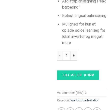
Afgiftsplanlægning Peak
barbering ‘
Belastningsafbalancering
Mulighed for kun at
oplade solcelleanlæg fra
lokal inverter og meget
mere
ABB Terra AC 11 kW, Type 2 kabe
TILFØJ TIL KURV
Varenummer (SKU):
3
Kategori:
Wallbox Ladestation