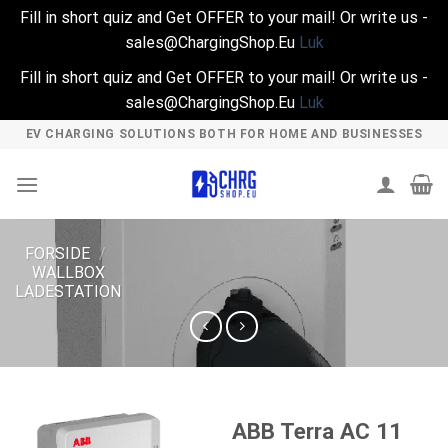
Fill in short quiz and Get OFFER to your mail! Or write us -
sales@ChargingShop.Eu
Luk
Fill in short quiz and Get OFFER to your mail! Or write us -
sales@ChargingShop.Eu
Luk
Skip
EV CHARGING SOLUTIONS BOTH FOR HOME AND BUSINESSES
to
content
FORSIDE
/
WALLBOX
LADESTATION
ABB Terra AC 11