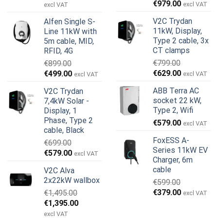
Den
Den
oprindelige
aktuelle
€
979.00
excl VAT
excl VAT
oprindelige
aktuelle
pris
pris
V2C Trydan
Alfen Single S-
pris
pris
var:
er:
11kW, Display,
Line 11kW with
var:
er:
€1,950.00.
€1,755.00.
Type 2 cable, 3x
5m cable, MID,
€999.00.
€979.00.
CT clamps
RFID, 4G
€
799.00
€
899.00
Den
Den
Den
Den
€
629.00
€
499.00
excl VAT
excl VAT
oprindelige
aktuelle
oprindelige
aktuelle
ABB Terra AC
V2C Trydan
pris
pris
pris
pris
socket 22 kW,
7,4kW Solar -
var:
er:
var:
er:
Type 2, Wifi
Display, 1
€799.00.
€629.00.
€899.00.
€499.00.
Phase, Type 2
€
579.00
excl VAT
cable, Black
FoxESS A-
€
699.00
Series 11kW EV
Den
Den
€
579.00
excl VAT
Charger, 6m
oprindelige
aktuelle
cable
V2C Alva
pris
pris
2x22kW wallbox
€
599.00
var:
er:
Den
Den
€
379.00
€
1,495.00
€699.00.
€579.00.
excl VAT
oprindelige
aktuelle
Den
Den
€
1,395.00
pris
pris
oprindelige
aktuelle
excl VAT