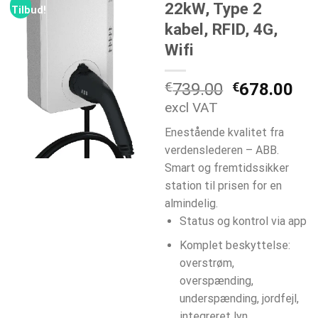
22kW, Type 2
Tilbud!
kabel, RFID, 4G,
Wifi
Den
De
€
739.00
€
678.00
oprindelige
akt
excl VAT
pris
pri
Enestående kvalitet fra
var:
er:
verdenslederen – ABB.
€739.00.
€6
Smart og fremtidssikker
station til prisen for en
almindelig.
Status og kontrol via app
Komplet beskyttelse:
overstrøm,
overspænding,
underspænding, jordfejl,
integreret lyn