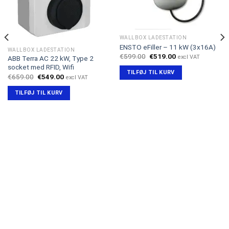
WALLBOX LADESTATION
ENSTO eFiller – 11 kW (3x16A)
WALLBOX LADESTATION
Den
Den
€
599.00
€
519.00
excl VAT
ABB Terra AC 22 kW, Type 2
oprindelige
aktuelle
socket med RFID, Wifi
pris
pris
TILFØJ TIL KURV
var:
er:
Den
Den
€
659.00
€
549.00
excl VAT
€599.00.
€519.00.
oprindelige
aktuelle
pris
pris
TILFØJ TIL KURV
var:
er:
€659.00.
€549.00.