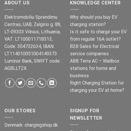
ABOUT US
KNOWLEDGE CENTER
Elektromobiliu Sprendimu
Why should you buy EV
Centras, UAB, Zalgirio g. 88,
charging station?
LT-09303 Vilnius, Lithuania,
Is it safe to charge your EV
VAT: LT100011718313,
from regular 16A outlet?
Code: 304732634, IBAN:
B2B Sales for Electrical
LT114010051004149373
service companies
Luminor Bank, SWIFT code:
ABB Terra AC – Wallbox
AGBLLT2X
stations for home and
business
Right Charging Station for
charging your EV at home?
OUR STORES
SIGNUP FOR
NEWSLETTER
Denmark:
chargingshop.dk