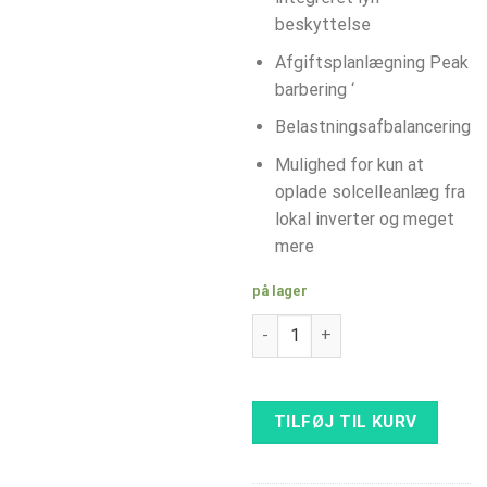
beskyttelse
Afgiftsplanlægning Peak
barbering ‘
Belastningsafbalancering
Mulighed for kun at
oplade solcelleanlæg fra
lokal inverter og meget
mere
på lager
ABB Terra AC 22kW, Type 2 kabel
TILFØJ TIL KURV