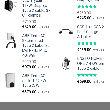
V2C Trydan
pris
pris
11kW, Display,
var:
er:
Type 2 cable, 3x
€599.00.
€379.00.
€
269.00
CT clamps
Den
Den
€
245.00
excl VAT
€
799.00
oprindelige
aktuelle
Den
Den
€
629.00
CCS 1 to CCS 2
excl VAT
pris
pris
oprindelige
aktuelle
Fast Charge
var:
er:
ABB Terra AC
Adapter
pris
pris
€269.00.
€245.00.
Skærm med
var:
er:
Type 2 kabel 22
€799.00.
€629.00.
€
459.00
kW, RFID, MID,
excl VAT
4G, Wifi
ENSTO HOME
€
999.00
ONE 7.4 kW, 5m
Den
Den
€
979.00
excl VAT
Type 2 cable
oprindelige
aktuelle
ABB Terra AC
pris
pris
socket 22 kW,
€
699.00
var:
er:
excl VAT
Type 2, Wifi
€999.00.
€979.00.
€
579.00
excl VAT