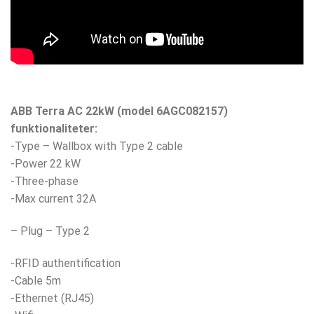
ABB Terra AC 22kW (model 6AGC082157)
funktionaliteter:
-Type – Wallbox with Type 2 cable
-Power 22 kW
-Three-phase
-Max current 32A
– Plug – Type 2
-RFID authentification
-Cable 5m
-Ethernet (RJ45)