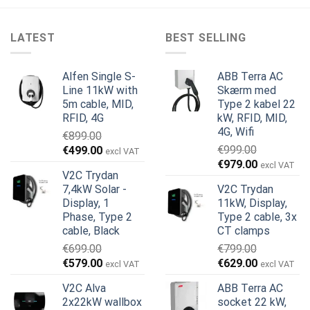
LATEST
BEST SELLING
Alfen Single S-
ABB Terra AC
Line 11kW with
Skærm med
5m cable, MID,
Type 2 kabel 22
RFID, 4G
kW, RFID, MID,
4G, Wifi
€
899.00
Den
Den
€
999.00
€
499.00
excl VAT
Den
Den
oprindelige
aktuelle
€
979.00
excl VAT
V2C Trydan
oprindelige
aktuelle
pris
pris
7,4kW Solar -
V2C Trydan
pris
pris
var:
er:
Display, 1
11kW, Display,
var:
er:
€899.00.
€499.00.
Phase, Type 2
Type 2 cable, 3x
€999.00.
€979.00.
cable, Black
CT clamps
€
699.00
€
799.00
Den
Den
Den
Den
€
579.00
€
629.00
excl VAT
excl VAT
oprindelige
aktuelle
oprindelige
aktuelle
V2C Alva
ABB Terra AC
pris
pris
pris
pris
2x22kW wallbox
socket 22 kW,
var:
er:
var:
er: