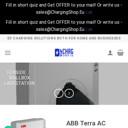
Fill in short quiz and Get OFFER to your mail! Or write us -
sales@ChargingShop.Eu
Luk
Fill in short quiz and Get OFFER to your mail! Or write us -
sales@ChargingShop.Eu
Luk
Skip
EV CHARGING SOLUTIONS BOTH FOR HOME AND BUSINESSES
to
content
FORSIDE
/
WALLBOX
LADESTATION
ABB Terra AC