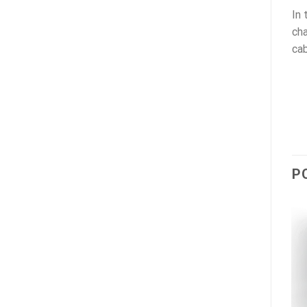
In 
cha
cab
P
Promocja!