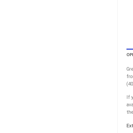
OP
Gre
fro
(40
If 
ava
the
Ex