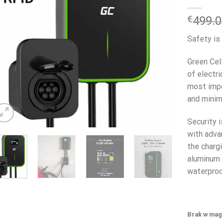
€
499.
Safety is
Green Cel
of electr
most impo
and minima
Security 
with adva
the chargi
aluminum 
waterproo
Brak w mag