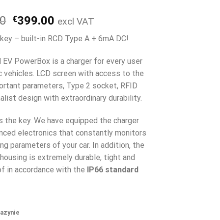
Pierwotna
Aktualna
00
€
399.00
excl VAT
cena
cena
 key – built-in RCD Type A + 6mA DC!
wynosiła:
wynosi:
€499.00.
€399.00.
l EV PowerBox is a charger for every user
ic vehicles. LCD screen with access to the
rtant parameters, Type 2 socket, RFID
list design with extraordinary durability.
is the key. We have equipped the charger
nced electronics that constantly monitors
ng parameters of your car. In addition, the
housing is extremely durable, tight and
f in accordance with the
IP66 standard
azynie