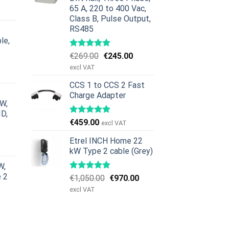
a
ktualna
65 A, 220 to 400 Vac,
ena
Class B, Pulse Output,
ynosi:
RS485
379.00.
le,
Pierwotna
Aktualna
€
269.00
€
245.00
a
ktualna
cena
cena
excl VAT
ena
wynosiła:
wynosi:
ynosi:
CCS 1 to CCS 2 Fast
€269.00.
€245.00.
Charge Adapter
629.00.
kW,
ID,
€
459.00
excl VAT
a
ktualna
Etrel INCH Home 22
ena
kW Type 2 cable (Grey)
ynosi:
W,
979.00.
e 2
Pierwotna
Aktualna
€
1,050.00
€
970.00
cena
cena
excl VAT
wynosiła:
wynosi:
€1,050.00.
€970.00.