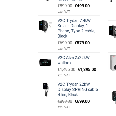
Pierwotna
Aktualna
€
899.00
€
499.00
cena
cena
excl VAT
wynosiła:
wynosi:
V2C Trydan 7,4kW
€899.00.
€499.00.
Solar - Display, 1
Phase, Type 2 cable,
Black
Pierwotna
Aktualna
€
699.00
€
579.00
cena
cena
excl VAT
wynosiła:
wynosi:
V2C Alva 2x22kW
€699.00.
€579.00.
wallbox
Pierwotna
Aktualna
€
1,495.00
€
1,395.00
cena
cena
excl VAT
wynosiła:
wynosi:
V2C Trydan 22kW
€1,495.00.
€1,395.00.
Display SPRING cable
4,5m, Black
Pierwotna
Aktualna
€
899.00
€
699.00
cena
cena
excl VAT
wynosiła:
wynosi: