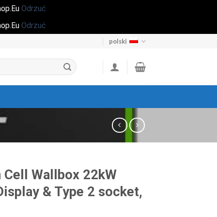
Shop.Eu
Odrzuć
Shop.Eu
Odrzuć
polski
 Cell Wallbox 22kW
Display & Type 2 socket,