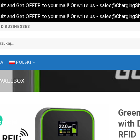
 quiz and Get OFFER to your mail! Or write us - sales@Charging
 quiz and Get OFFER to your mail! Or write us - sales@Charging
ND BUSINESSES
ukaj:
MA
POLSKI
WALLBOX
Green
with 
omocja!
RFID