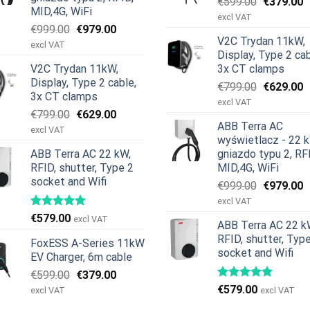
Pierwotn
A
€
599.00
€
379.00
MID,4G, WiFi
cena
c
excl VAT
Pierwotna
Aktualna
€
999.00
€
979.00
wynosiła:
w
V2C Trydan 11kW,
cena
cena
€599.00.
€
excl VAT
Display, Type 2 cab
wynosiła:
wynosi:
V2C Trydan 11kW,
3x CT clamps
€999.00.
€979.00.
Display, Type 2 cable,
Pierwotn
A
€
799.00
€
629.00
3x CT clamps
cena
c
excl VAT
Pierwotna
Aktualna
€
799.00
€
629.00
wynosiła:
w
ABB Terra AC
cena
cena
€799.00.
€
excl VAT
wyświetlacz - 22 
wynosiła:
wynosi:
ABB Terra AC 22 kW,
gniazdo typu 2, RF
€799.00.
€629.00.
RFID, shutter, Type 2
MID,4G, WiFi
socket and Wifi
Pierwotn
A
€
999.00
€
979.00
cena
c
excl VAT
wynosiła:
w
€
579.00
excl VAT
ABB Terra AC 22 k
€999.00.
€
RFID, shutter, Typ
FoxESS A-Series 11kW
socket and Wifi
EV Charger, 6m cable
Pierwotna
Aktualna
€
599.00
€
379.00
cena
cena
€
579.00
excl VAT
excl VAT
wynosiła:
wynosi: