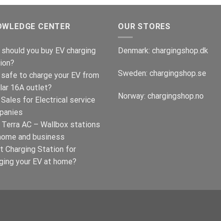
€599.00.
€379.00.
OWLEDGE CENTER
OUR STORES
should you buy EV charging
Denmark:
chargingshop.dk
ion?
Sweden:
chargingshop.se
t safe to charge your EV from
lar 16A outlet?
Norway:
chargingshop.no
Sales for Electrical service
panies
Terra AC – Wallbox stations
home and business
t Charging Station for
ging your EV at home?