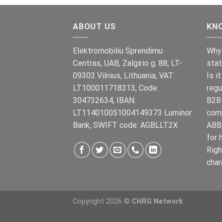
€899.00.
€699.00.
ABOUT US
KN
Elektromobiliu Sprendimu
Why 
Centras, UAB, Zalgirio g. 88, LT-
stat
09303 Vilnius, Lithuania, VAT:
Is i
LT100011718313, Code:
regu
304732634, IBAN:
B2B 
LT114010051004149373 Luminor
com
Bank, SWIFT code: AGBLLT2X
ABB 
for 
Righ
char
Copyright 2026 ©
CHRG Network