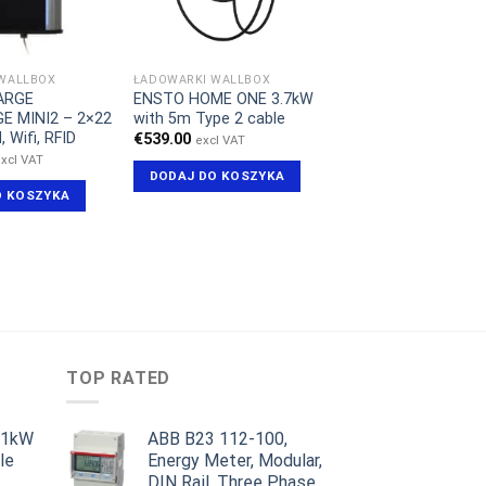
WALLBOX
ŁADOWARKI WALLBOX
ARGE
ENSTO HOME ONE 3.7kW
E MINI2 – 2×22
with 5m Type 2 cable
, Wifi, RFID
€
539.00
excl VAT
xcl VAT
DODAJ DO KOSZYKA
O KOSZYKA
TOP RATED
11kW
ABB B23 112-100,
le
Energy Meter, Modular,
DIN Rail, Three Phase,