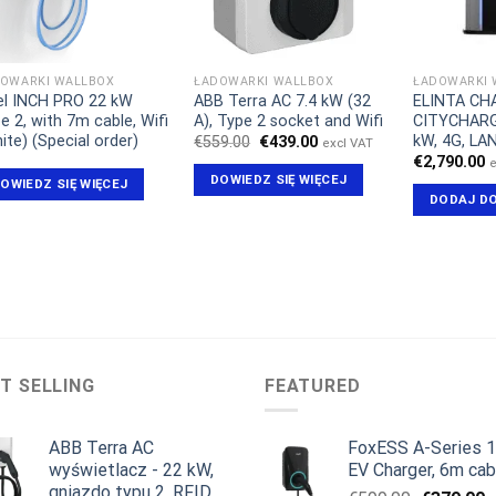
OWARKI WALLBOX
ŁADOWARKI WALLBOX
ŁADOWARKI 
el INCH PRO 22 kW
ABB Terra AC 7.4 kW (32
ELINTA CH
e 2, with 7m cable, Wifi
A), Type 2 socket and Wifi
CITYCHARG
ite) (Special order)
kW, 4G, LAN
Pierwotna
Aktualna
€
559.00
€
439.00
excl VAT
cena
cena
€
2,790.00
e
wynosiła:
wynosi:
DOWIEDZ SIĘ WIĘCEJ
OWIEDZ SIĘ WIĘCEJ
€559.00.
€439.00.
DODAJ D
T SELLING
FEATURED
ABB Terra AC
FoxESS A-Series 
wyświetlacz - 22 kW,
EV Charger, 6m cab
gniazdo typu 2, RFID,