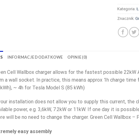
Kategoria:
Ł
Znacznik:
Gr
IS
INFORMACJE DODATKOWE
OPINIE (0)
en Cell Wallbox charger allows for the fastest possible 22kW 
m a wall socket. In practice, this means approx 1h charge time 
kWh), ~ 4h for Tesla Model S (85 kWh)
your installation does not allow you to supply this current, the 
ilable power, e.g. 3,6kW, 7.2kW or 11kW. If one day it is possibl
re will be no need to change the charger. Green Cell Wallbox – 
tremely easy assembly