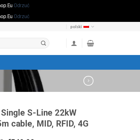
Shop.Eu
Odrzuć
Shop.Eu
Odrzuć
polski
 Single S-Line 22kW
5m cable, MID, RFID, 4G