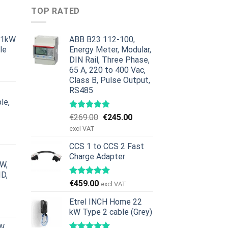
TOP RATED
11kW
ABB B23 112-100,
le
Energy Meter, Modular,
DIN Rail, Three Phase,
a
ktualna
65 A, 220 to 400 Vac,
ena
Class B, Pulse Output,
ynosi:
RS485
379.00.
le,
Pierwotna
Aktualna
€
269.00
€
245.00
a
ktualna
cena
cena
excl VAT
ena
wynosiła:
wynosi:
ynosi:
CCS 1 to CCS 2 Fast
€269.00.
€245.00.
Charge Adapter
629.00.
kW,
ID,
€
459.00
excl VAT
a
ktualna
Etrel INCH Home 22
ena
kW Type 2 cable (Grey)
ynosi:
W,