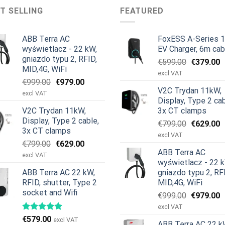
T SELLING
FEATURED
ABB Terra AC
FoxESS A-Series 
wyświetlacz - 22 kW,
EV Charger, 6m cab
gniazdo typu 2, RFID,
Pierwotn
A
€
599.00
€
379.00
MID,4G, WiFi
cena
c
excl VAT
Pierwotna
Aktualna
€
999.00
€
979.00
wynosiła:
w
V2C Trydan 11kW,
cena
cena
€599.00.
€
excl VAT
Display, Type 2 cab
wynosiła:
wynosi:
V2C Trydan 11kW,
3x CT clamps
€999.00.
€979.00.
Display, Type 2 cable,
Pierwotn
A
€
799.00
€
629.00
3x CT clamps
cena
c
excl VAT
Pierwotna
Aktualna
€
799.00
€
629.00
wynosiła:
w
ABB Terra AC
cena
cena
€799.00.
€
excl VAT
wyświetlacz - 22 
wynosiła:
wynosi:
ABB Terra AC 22 kW,
gniazdo typu 2, RF
€799.00.
€629.00.
RFID, shutter, Type 2
MID,4G, WiFi
socket and Wifi
Pierwotn
A
€
999.00
€
979.00
cena
c
excl VAT
wynosiła:
w
€
579.00
excl VAT
ABB Terra AC 22 k