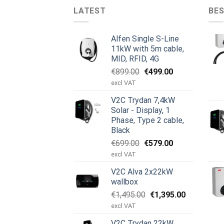
LATEST
BES
Alfen Single S-Line
11kW with 5m cable,
MID, RFID, 4G
Pierwotna
Aktualna
€
899.00
€
499.00
cena
cena
excl VAT
wynosiła:
wynosi:
V2C Trydan 7,4kW
€899.00.
€499.00.
Solar - Display, 1
Phase, Type 2 cable,
Black
Pierwotna
Aktualna
€
699.00
€
579.00
cena
cena
excl VAT
wynosiła:
wynosi:
V2C Alva 2x22kW
€699.00.
€579.00.
wallbox
Pierwotna
Aktualna
€
1,495.00
€
1,395.00
cena
cena
excl VAT
wynosiła:
wynosi:
V2C Trydan 22kW