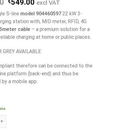
Pierwotna
Aktualna
00
€
549.00
excl VAT
cena
cena
gle S-line
model 904460597
22 kW 3-
wynosiła:
wynosi:
rging station with, MID meter, RFID, 4G
€899.00.
€549.00.
5meter cable
– a premium solution for a
eliable charging at home or public places.
R GREY AVAILABLE
liant therefore can be connected to the
ne platform (back-end) and thus be
d by a mobile app.
nie
n Single S-Line 22kW with 5m cable, MID, RFID, 4G