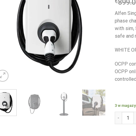
€
899.
Alfen Sin
phase cha
with sim,
safe and r
WHITE O
OCPP comp
OCPP onli
controlle
3 w magazy
ilość Alfe