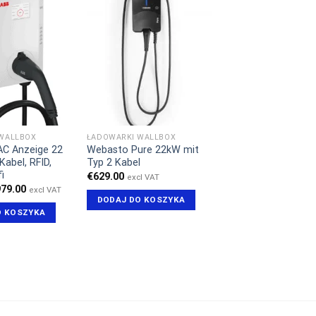
WALLBOX
ŁADOWARKI WALLBOX
AC Anzeige 22
Webasto Pure 22kW mit
Kabel, RFID,
Typ 2 Kabel
i
€
629.00
excl VAT
erwotna
Aktualna
979.00
excl VAT
na
cena
DODAJ DO KOSZYKA
nosiła:
wynosi:
O KOSZYKA
99.00.
€979.00.