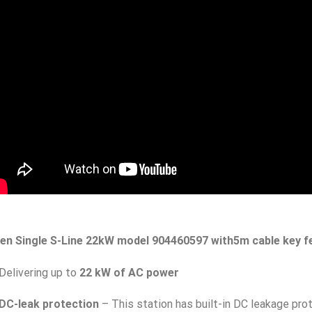
fen Single S-Line 22kW model 904460597
with5m cable key f
Delivering up to
22 kW of AC power
DC-leak protection
– This station has built-in DC leakage prot