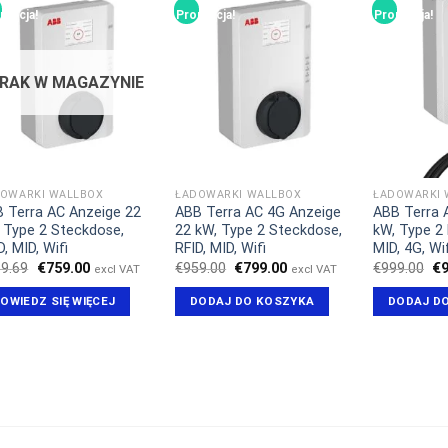
mocja!
Promocja!
Promocja!
RAK W MAGAZYNIE
OWARKI WALLBOX
ŁADOWARKI WALLBOX
ŁADOWARKI 
 Terra AC Anzeige 22
ABB Terra AC 4G Anzeige
ABB Terra 
 Type 2 Steckdose,
22 kW, Type 2 Steckdose,
kW, Type 2 
D, MID, Wifi
RFID, MID, Wifi
MID, 4G, Wif
Pierwotna
Aktualna
Pierwotna
Aktualna
Pi
9.69
€
759.00
€
959.00
€
799.00
€
999.00
€
excl VAT
excl VAT
cena
cena
cena
cena
ce
wynosiła:
wynosi:
wynosiła:
wynosi:
wy
OWIEDZ SIĘ WIĘCEJ
DODAJ DO KOSZYKA
DODAJ D
€869.69.
€759.00.
€959.00.
€799.00.
€9