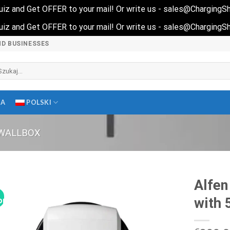
 quiz and Get OFFER to your mail! Or write us - sales@Charging
 quiz and Get OFFER to your mail! Or write us - sales@Charging
ND BUSINESSES
ukaj:
MA
POLSKI
WALLBOX
Alfen
with 
omocja!