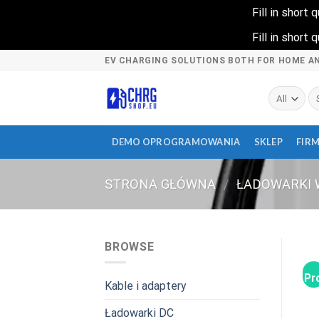
Fill in short
Fill in short
Skip
EV CHARGING SOLUTIONS BOTH FOR HOME A
to
content
Sz
DEMO OPROGRAMOWANIA
SKLEP
FIR
STRONA GŁÓWNA
/
ŁADOWARKI 
BROWSE
Pr
Kable i adaptery
Ładowarki DC