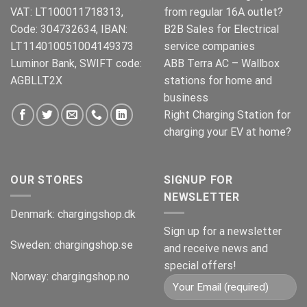
VAT: LT100011718313,
from regular 16A outlet?
Code: 304732634, IBAN:
B2B Sales for Electrical
LT114010051004149373
service companies
Luminor Bank, SWIFT code:
ABB Terra AC – Wallbox
AGBLLT2X
stations for home and
business
Right Charging Station for
charging your EV at home?
OUR STORES
SIGNUP FOR
NEWSLETTER
Denmark:
chargingshop.dk
Sign up for a newsletter
Sweden:
chargingshop.se
and receive news and
special offers!
Norway:
chargingshop.no