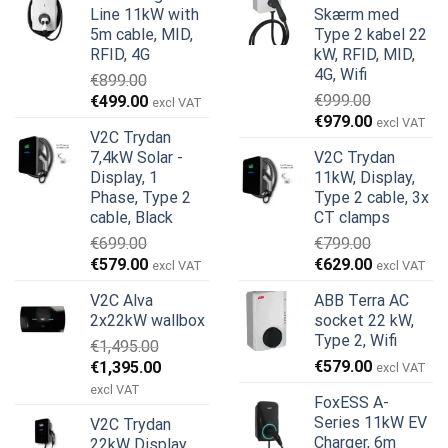
Line 11kW with
Skærm med
5m cable, MID,
Type 2 kabel 22
RFID, 4G
kW, RFID, MID,
4G, Wifi
€
899.00
Den
Den
€
999.00
€
499.00
excl VAT
Den
Den
oprindelige
aktuelle
€
979.00
excl VAT
V2C Trydan
oprindelige
aktuelle
pris
pris
7,4kW Solar -
V2C Trydan
pris
pris
var:
er:
Display, 1
11kW, Display,
var:
er:
€899.00.
€499.00.
Phase, Type 2
Type 2 cable, 3x
€999.00.
€979.00.
cable, Black
CT clamps
€
699.00
€
799.00
Den
Den
Den
Den
€
579.00
€
629.00
excl VAT
excl VAT
oprindelige
aktuelle
oprindelige
aktuelle
V2C Alva
ABB Terra AC
pris
pris
pris
pris
2x22kW wallbox
socket 22 kW,
var:
er:
var:
er:
Type 2, Wifi
€
1,495.00
€699.00.
€579.00.
€799.00.
€629.00.
Den
Den
€
579.00
€
1,395.00
excl VAT
oprindelige
aktuelle
excl VAT
FoxESS A-
pris
pris
Series 11kW EV
V2C Trydan
var:
er:
Charger, 6m
22kW Display