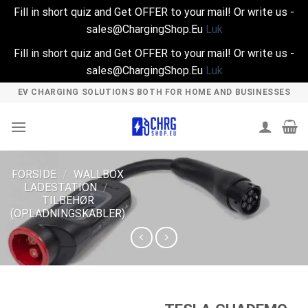
Fill in short quiz and Get OFFER to your mail! Or write us -
sales@ChargingShop.Eu
Luk
Fill in short quiz and Get OFFER to your mail! Or write us -
sales@ChargingShop.Eu
Luk
Skip
EV CHARGING SOLUTIONS BOTH FOR HOME AND BUSINESSES
to
content
FORSIDE
/
WALLBOX
LADESTATION
/
TILBEHØR
(OPLADNINGSKABLER)