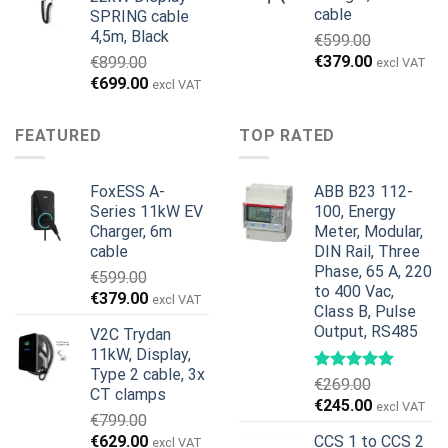
€1,495.00.
€1,395.00.
cable
SPRING cable
4,5m, Black
€
599.00
Den
Den
€
379.00
€
899.00
excl VAT
oprindelige
aktuelle
Den
Den
€
699.00
excl VAT
pris
pris
oprindelige
aktuelle
var:
er:
pris
pris
FEATURED
TOP RATED
€599.00.
€379.00.
var:
er:
€899.00.
€699.00.
FoxESS A-
ABB B23 112-
Series 11kW EV
100, Energy
Charger, 6m
Meter, Modular,
cable
DIN Rail, Three
Phase, 65 A, 220
€
599.00
to 400 Vac,
Den
Den
€
379.00
excl VAT
Class B, Pulse
oprindelige
aktuelle
Output, RS485
V2C Trydan
pris
pris
11kW, Display,
var:
er:
Type 2 cable, 3x
€599.00.
€379.00.
€
269.00
CT clamps
Den
Den
€
245.00
excl VAT
€
799.00
oprindelige
aktuelle
Den
Den
€
629.00
CCS 1 to CCS 2
excl VAT
pris
pris