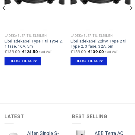
LADEKABLER TIL ELBILEN
LADEKABLER TIL ELBILEN
Elbil ladekabel Type 1 til Type 2,
Elbil ladekabel 22kW, Type 2 til
1 fase, 16A, 5m
Type 2, 3 fase, 32A, 5m
Den
Den
Den
Den
€
139.00
€
124.50
€
189.00
€
139.00
excl VAT
excl VAT
oprindelige
aktuelle
oprindelige
aktuelle
pris
pris
pris
pris
TILFØJ TIL KURV
TILFØJ TIL KURV
var:
er:
var:
er:
€139.00.
€124.50.
€189.00.
€139.00.
LATEST
BEST SELLING
Alfen Single S-
ABB Terra AC