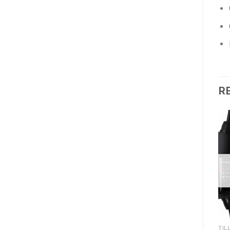
R
TILLBEHÖR (LADDKABLAR)
REA ERBJUDANDEN & RABATTER
TIL