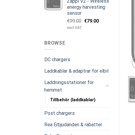
Zappi V2 - Wireless
energy harvesting
sensor
Det
Det
€
99.00
€
79.00
ursprungliga
nuvarande
excl VAT
priset
priset
var:
är:
BROWSE
€99.00.
€79.00.
DC chargers
Laddkablar & adaptrar för elbil
Laddningsstationer för
hemmet
Tillbehör (laddkablar)
Post chargers
Rea Erbjudanden & rabatter