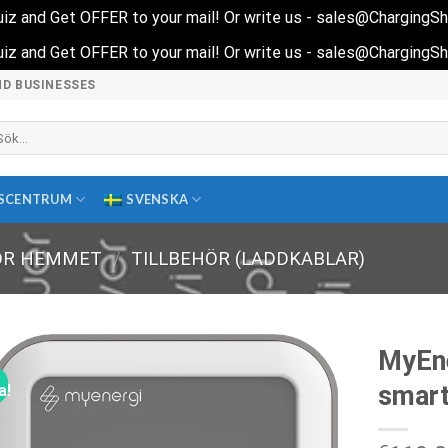
 quiz and Get OFFER to your mail! Or write us - sales@ChargingS
 quiz and Get OFFER to your mail! Or write us - sales@ChargingS
ND BUSINESSES
k
ter:
SCENTRUM
SVENSKA
ÖR HEMMET
/
TILLBEHÖR (LADDKABLAR)
MyEne
smart
a!