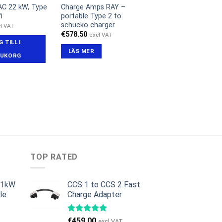
AC 22 kW, Type
Charge Amps RAY –
i
portable Type 2 to
schucko charger
l VAT
€
578.50
excl VAT
 TILL I
LÄS MER
UKORG
TOP RATED
11kW
CCS 1 to CCS 2 Fast
le
Charge Adapter
et
iga
uvarande
€
459.00
excl VAT