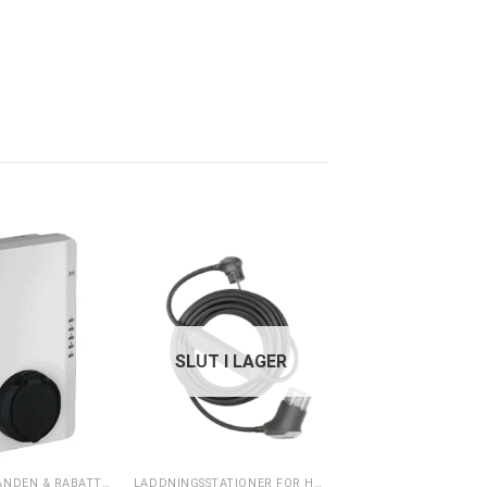
SLUT I LAGER
REA ERBJUDANDEN & RABATTER
LADDNINGSSTATIONER FÖR HEMMET