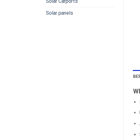
Solar Carports
Solar panels
BE
Wh