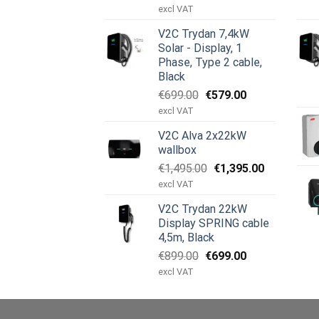
ursprungliga
nuvarande
excl VAT
priset
priset
V2C Trydan 7,4kW
var:
är:
Solar - Display, 1
€899.00.
€499.00.
Phase, Type 2 cable,
Black
Det
Det
€
699.00
€
579.00
ursprungliga
nuvarande
excl VAT
priset
priset
V2C Alva 2x22kW
var:
är:
wallbox
€699.00.
€579.00.
Det
Det
€
1,495.00
€
1,395.00
ursprungliga
nuvarande
excl VAT
priset
priset
V2C Trydan 22kW
var:
är:
Display SPRING cable
€1,495.00.
€1,395.00.
4,5m, Black
Det
Det
€
899.00
€
699.00
ursprungliga
nuvarande
excl VAT
priset
priset
var:
är:
€899.00.
€699.00.