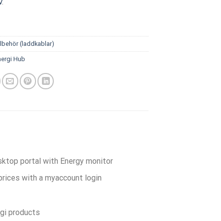
V
.
llbehör (laddkablar)
ergi Hub
sktop portal with Energy monitor
prices with a myaccount login
rgi products