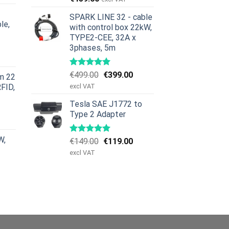
riset
:
SPARK LINE 32 - cable
le,
379.00.
with control box 22kW,
TYPE2-CEE, 32A x
et
3phases, 5m
iga
uvarande
riset
Det
Det
€
499.00
€
399.00
m 22
:
ursprungliga
nuvarande
RFID,
excl VAT
629.00.
priset
priset
Tesla SAE J1772 to
var:
är:
et
Type 2 Adapter
€499.00.
€399.00.
iga
uvarande
riset
W,
Det
Det
€
149.00
€
119.00
:
ursprungliga
nuvarande
979.00.
excl VAT
priset
priset
var:
är:
€149.00.
€119.00.