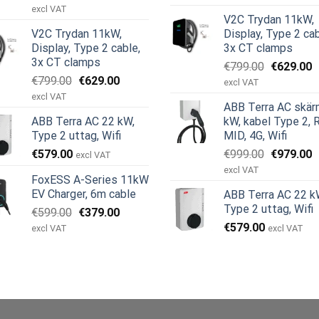
ursprungliga
nuvarande
priset
p
excl VAT
V2C Trydan 11kW,
priset
priset
var:
är
V2C Trydan 11kW,
Display, Type 2 cab
var:
är:
€599.00.
€
Display, Type 2 cable,
3x CT clamps
€999.00.
€979.00.
3x CT clamps
Det
D
€
799.00
€
629.00
Det
Det
€
799.00
€
629.00
ursprungl
n
excl VAT
ursprungliga
nuvarande
priset
p
excl VAT
ABB Terra AC skär
priset
priset
var:
är
ABB Terra AC 22 kW,
kW, kabel Type 2, 
var:
är:
€799.00.
€
Type 2 uttag, Wifi
MID, 4G, Wifi
€799.00.
€629.00.
Det
D
€
579.00
€
999.00
€
979.00
excl VAT
ursprungl
n
excl VAT
FoxESS A-Series 11kW
priset
p
EV Charger, 6m cable
ABB Terra AC 22 k
var:
är
Type 2 uttag, Wifi
Det
Det
€
599.00
€
379.00
€999.00.
€
ursprungliga
nuvarande
€
579.00
excl VAT
excl VAT
priset
priset
var:
är:
€599.00.
€379.00.