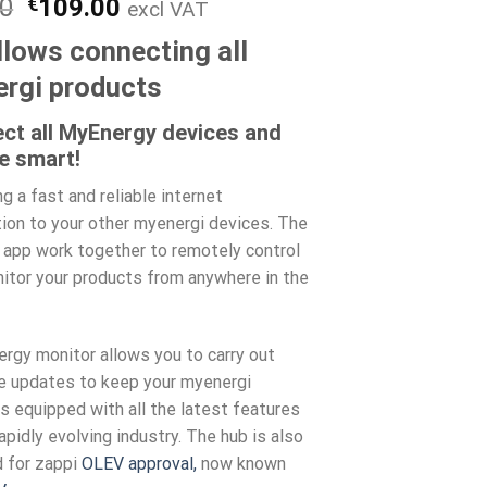
Det
Det
00
€
109.00
excl VAT
ursprungliga
nuvarande
llows connecting all
priset
priset
var:
är:
rgi products
€119.00.
€109.00.
ct all MyEnergy devices and
e smart!
g a fast and reliable internet
ion to your other myenergi devices. The
 app work together to remotely control
itor your products from anywhere in the
ergy monitor allows you to carry out
e updates to keep your myenergi
s equipped with all the latest features
rapidly evolving industry. The hub is also
d for zappi
OLEV approval,
now known