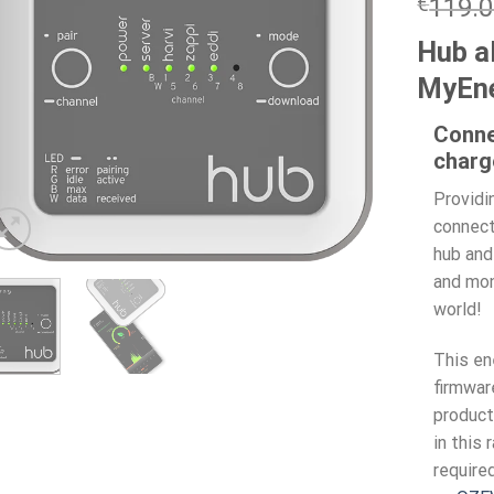
€
119.
Hub a
MyEne
Conne
charg
Providin
connect
hub and
and mon
world!
This en
firmwar
product
in this 
require