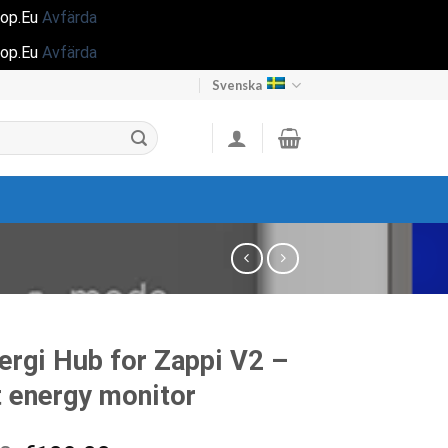
hop.Eu
Avfärda
hop.Eu
Avfärda
Svenska
rgi Hub for Zappi V2 –
 energy monitor