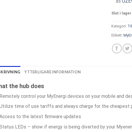
as
OZE
Slut i lager
Kategori:
Ti
Etikett:
MyEn
SKRIVNING
YTTERLIGARE INFORMATION
at the hub does
Remotely control your MyEnergi devices on your mobile and de
Utilize time of use tariffs and always charge for the cheapest 
Access to the latest firmware updates
Status LEDs – show if energy is being diverted by your Myene