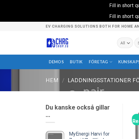
Fill in short
Fill in short
Skip
EV CHARGING SOLUTIONS BOTH FOR HOME A
to
content
Sö
ef
DEMOS
BUTIK
FÖRETAG
KUNSKAP
HEM
/
LADDNINGSSTATIONER F
Du kanske också gillar
…
Re
MyEnergi Harvi for