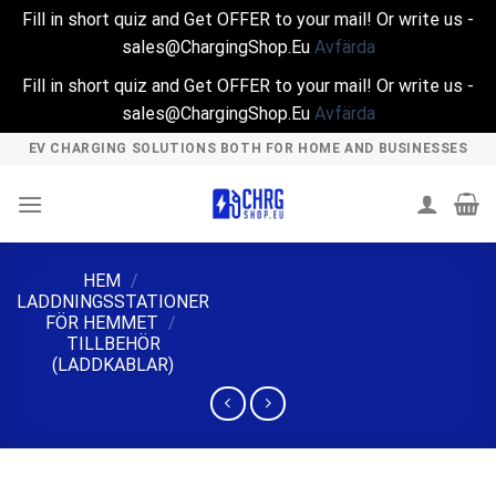
Fill in short quiz and Get OFFER to your mail! Or write us -
sales@ChargingShop.Eu
Avfärda
Fill in short quiz and Get OFFER to your mail! Or write us -
sales@ChargingShop.Eu
Avfärda
Skip
EV CHARGING SOLUTIONS BOTH FOR HOME AND BUSINESSES
to
content
HEM
/
LADDNINGSSTATIONER
FÖR HEMMET
/
TILLBEHÖR
(LADDKABLAR)