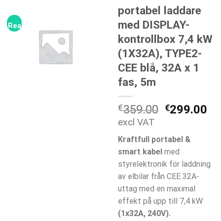
portabel laddare
med DISPLAY-
Rea!
kontrollbox 7,4 kW
(1X32A), TYPE2-
CEE blå, 32A x 1
fas, 5m
Det
De
€
359.00
€
299.00
ursprungli
nu
excl VAT
priset
pr
Kraftfull portabel &
var:
är:
smart kabel
med
€359.00.
€2
styrelektronik för laddning
av elbilar från CEE 32A-
uttag med en maximal
effekt på upp till 7,4 kW
(1x32A, 240V).