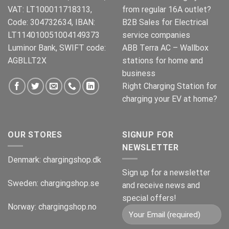
VAT: LT100011718313,
from regular 16A outlet?
Code: 304732634, IBAN:
B2B Sales for Electrical
LT114010051004149373
service companies
Luminor Bank, SWIFT code:
ABB Terra AC – Wallbox
AGBLLT2X
stations for home and
business
Right Charging Station for
charging your EV at home?
OUR STORES
SIGNUP FOR
NEWSLETTER
Denmark:
chargingshop.dk
Sign up for a newsletter
Sweden:
chargingshop.se
and receive news and
special offers!
Norway:
chargingshop.no