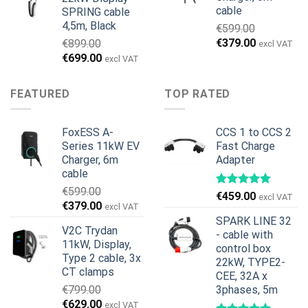
€1,495.00.
€1,395.00.
cable
SPRING cable
4,5m, Black
€
599.00
Det
Det
€
379.00
€
899.00
excl VAT
ursprungliga
nuvarande
Det
Det
€
699.00
excl VAT
priset
priset
ursprungliga
nuvarande
var:
är:
priset
priset
FEATURED
TOP RATED
€599.00.
€379.00.
var:
är:
€899.00.
€699.00.
FoxESS A-
CCS 1 to CCS 2
Series 11kW EV
Fast Charge
Charger, 6m
Adapter
cable
€
599.00
€
459.00
excl VAT
Det
Det
€
379.00
excl VAT
ursprungliga
nuvarande
SPARK LINE 32
V2C Trydan
priset
priset
- cable with
11kW, Display,
var:
är:
control box
Type 2 cable, 3x
22kW, TYPE2-
€599.00.
€379.00.
CT clamps
CEE, 32A x
€
799.00
3phases, 5m
Det
Det
€
629.00
excl VAT