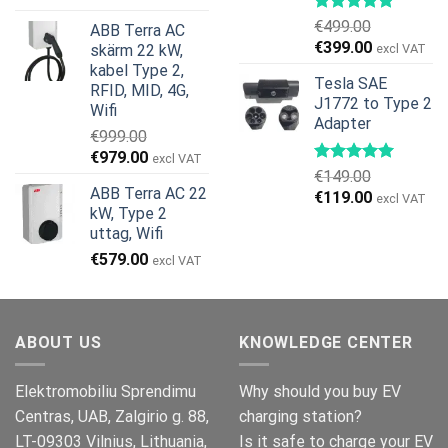
ursprungliga
nuvarande
€
499.00
ABB Terra AC
priset
priset
Det
Det
€
399.00
skärm 22 kW,
excl VAT
var:
är:
ursprungliga
nuvarande
kabel Type 2,
€799.00.
€629.00.
Tesla SAE
priset
priset
RFID, MID, 4G,
J1772 to Type 2
var:
är:
Wifi
Adapter
€499.00.
€399.00.
€
999.00
Det
Det
€
979.00
excl VAT
€
149.00
ursprungliga
nuvarande
ABB Terra AC 22
Det
Det
€
119.00
priset
priset
excl VAT
kW, Type 2
ursprungliga
nuvarande
var:
är:
uttag, Wifi
priset
priset
€999.00.
€979.00.
€
579.00
var:
är:
excl VAT
€149.00.
€119.00.
ABOUT US
KNOWLEDGE CENTER
Elektromobiliu Sprendimu
Why should you buy EV
Centras, UAB, Zalgirio g. 88,
charging station?
LT-09303 Vilnius, Lithuania,
Is it safe to charge your EV