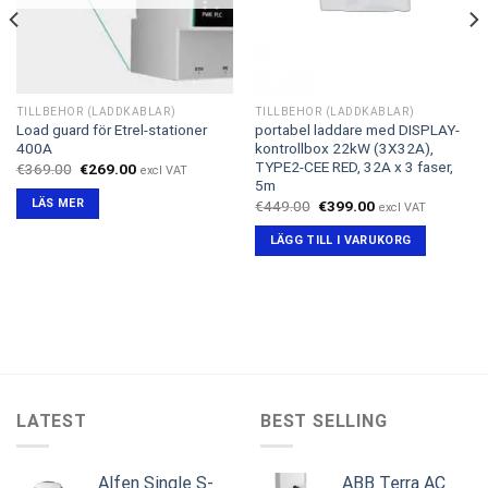
TILLBEHÖR (LADDKABLAR)
TILLBEHÖR (LADDKABLAR)
Load guard för Etrel-stationer
portabel laddare med DISPLAY-
400A
kontrollbox 22kW (3X32A),
TYPE2-CEE RED, 32A x 3 faser,
Det
Det
€
369.00
€
269.00
excl VAT
ursprungliga
nuvarande
5m
priset
priset
LÄS MER
Det
Det
€
449.00
€
399.00
excl VAT
var:
är:
ursprungliga
nuvarande
€369.00.
€269.00.
priset
priset
LÄGG TILL I VARUKORG
var:
är:
€449.00.
€399.00.
LATEST
BEST SELLING
Alfen Single S-
ABB Terra AC