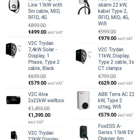
Line 11kW with
skärm 22 kW,
5m cable, MID,
kabel Type 2,
RFID, 4G
RFID, MID, 4G,
Wifi
€
899.00
Det
Det
€
999.00
€
499.00
excl VAT
Det
Det
ursprungliga
nuvarande
€
979.00
excl VAT
V2C Trydan
ursprungliga
nuvarande
priset
priset
7,4kW Solar -
V2C Trydan
priset
priset
var:
är:
Display, 1
11kW, Display,
var:
är:
€899.00.
€499.00.
Phase, Type 2
Type 2 cable, 3x
€999.00.
€979.00.
cable, Black
CT clamps
€
699.00
€
799.00
Det
Det
Det
Det
€
579.00
€
629.00
excl VAT
excl VAT
ursprungliga
nuvarande
ursprungliga
nuvarande
V2C Alva
ABB Terra AC 22
priset
priset
priset
priset
2x22kW wallbox
kW, Type 2
var:
är:
var:
är:
uttag, Wifi
€
1,495.00
€699.00.
€579.00.
€799.00.
€629.00.
Det
Det
€
579.00
€
1,395.00
excl VAT
ursprungliga
nuvarande
excl VAT
FoxESS A-
priset
priset
Series 11kW EV
V2C Trydan
var:
är:
Charger, 6m
22kW Display