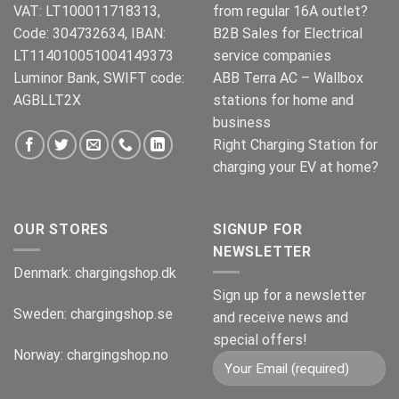
VAT: LT100011718313,
from regular 16A outlet?
Code: 304732634, IBAN:
B2B Sales for Electrical
LT114010051004149373
service companies
Luminor Bank, SWIFT code:
ABB Terra AC – Wallbox
AGBLLT2X
stations for home and
business
Right Charging Station for
charging your EV at home?
OUR STORES
SIGNUP FOR
NEWSLETTER
Denmark:
chargingshop.dk
Sign up for a newsletter
Sweden:
chargingshop.se
and receive news and
special offers!
Norway:
chargingshop.no