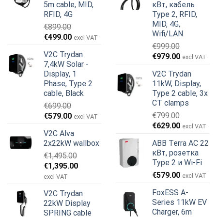
5m cable, MID,
кВт, кабель
RFID, 4G
Type 2, RFID,
MID, 4G,
€
899.00
Wifi/LAN
Первоначальная
Текущая
€
499.00
excl VAT
€
999.00
цена
цена:
V2C Trydan
Первоначальная
Текущая
€
979.00
составляла
€499.00.
excl VAT
7,4kW Solar -
цена
цена:
€899.00.
Display, 1
V2C Trydan
составляла
€979.00.
Phase, Type 2
11kW, Display,
€999.00.
cable, Black
Type 2 cable, 3x
CT clamps
€
699.00
Первоначальная
Текущая
€
799.00
€
579.00
excl VAT
Первоначальная
Текущая
цена
цена:
€
629.00
excl VAT
V2C Alva
цена
цена:
составляла
€579.00.
2x22kW wallbox
ABB Terra AC 22
составляла
€629.00.
€699.00.
кВт, розетка
€
1,495.00
€799.00.
Type 2 и Wi-Fi
Первоначальная
Текущая
€
1,395.00
€
579.00
цена
цена:
excl VAT
excl VAT
составляла
€1,395.00.
FoxESS A-
V2C Trydan
€1,495.00.
Series 11kW EV
22kW Display
Charger, 6m
SPRING cable