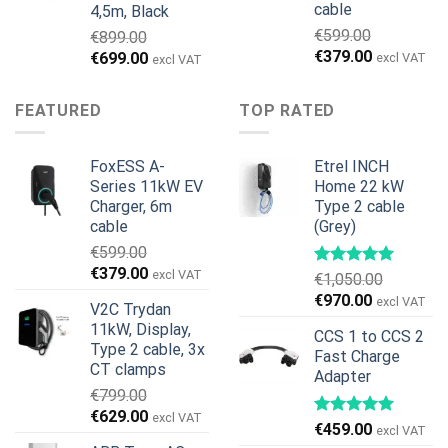
cable
4,5m, Black
€
599.00
€
899.00
Первоначальная
Текущая
€
379.00
Первоначальная
Текущая
€
699.00
excl VAT
excl VAT
цена
цена:
цена
цена:
составляла
€379.00.
составляла
€699.00.
FEATURED
TOP RATED
€599.00.
€899.00.
FoxESS A-
Etrel INCH
Series 11kW EV
Home 22 kW
Charger, 6m
Type 2 cable
cable
(Grey)
€
599.00
Первоначальная
Текущая
€
379.00
excl VAT
€
1,050.00
цена
цена:
Первоначальная
Текущая
€
970.00
excl VAT
V2C Trydan
составляла
€379.00.
цена
цена:
11kW, Display,
€599.00.
CCS 1 to CCS 2
составляла
€970.00.
Type 2 cable, 3x
Fast Charge
€1,050.00.
CT clamps
Adapter
€
799.00
Первоначальная
Текущая
€
629.00
excl VAT
€
459.00
excl VAT
цена
цена: