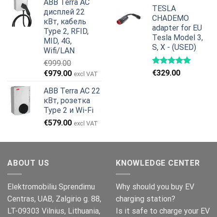
ABB Terra AC
составляла
€629.00.
TESLA
дисплей 22
€799.00.
CHADEMO
кВт, кабель
adapter for EU
Type 2, RFID,
Tesla Model 3,
MID, 4G,
S, X - (USED)
Wifi/LAN
€
999.00
Первоначальная
Текущая
€
329.00
€
979.00
excl VAT
цена
цена:
ABB Terra AC 22
составляла
€979.00.
кВт, розетка
€999.00.
Type 2 и Wi-Fi
€
579.00
excl VAT
ABOUT US
KNOWLEDGE CENTER
Elektromobiliu Sprendimu
Why should you buy EV
Centras, UAB, Zalgirio g. 88,
charging station?
LT-09303 Vilnius, Lithuania,
Is it safe to charge your EV