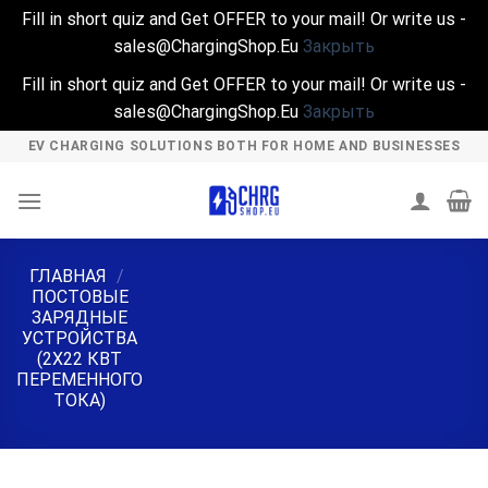
Fill in short quiz and Get OFFER to your mail! Or write us -
sales@ChargingShop.Eu
Закрыть
Fill in short quiz and Get OFFER to your mail! Or write us -
sales@ChargingShop.Eu
Закрыть
Skip
EV CHARGING SOLUTIONS BOTH FOR HOME AND BUSINESSES
to
content
ГЛАВНАЯ
/
ПОСТОВЫЕ
ЗАРЯДНЫЕ
УСТРОЙСТВА
(2X22 КВТ
ПЕРЕМЕННОГО
ТОКА)