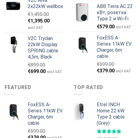
V2C Alva
цена
цена:
составляла
€579.00.
2x22kW wallbox
ABB Terra AC 22
составляла
€629.00.
€699.00.
кВт, розетка
€
1,495.00
€799.00.
Type 2 и Wi-Fi
Первоначальная
Текущая
€
1,395.00
€
579.00
цена
цена:
excl VAT
excl VAT
составляла
€1,395.00.
FoxESS A-
V2C Trydan
€1,495.00.
Series 11kW EV
22kW Display
Charger, 6m
SPRING cable
cable
4,5m, Black
€
599.00
€
899.00
Первоначальная
Текущая
€
379.00
Первоначальная
Текущая
€
699.00
excl VAT
excl VAT
цена
цена:
цена
цена:
составляла
€379.00.
составляла
€699.00.
FEATURED
TOP RATED
€599.00.
€899.00.
FoxESS A-
Etrel INCH
Series 11kW EV
Home 22 kW
Charger, 6m
Type 2 cable
cable
(Grey)
€
599.00
Первоначальная
Текущая
€
379.00
excl VAT