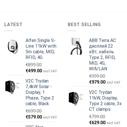
LATEST
BEST SELLING
Alfen Single S-
ABB Terra AC
Line 11kW with
дисплей 22
5m cable, MID,
кВт, кабель
RFID, 4G
Type 2, RFID,
MID, 4G,
€
899.00
Wifi/LAN
Первоначальная
Текущая
€
499.00
excl VAT
€
999.00
цена
цена:
V2C Trydan
Первоначальная
Текущая
€
979.00
составляла
€499.00.
excl VAT
7,4kW Solar -
цена
цена:
€899.00.
Display, 1
V2C Trydan
составляла
€979.00.
Phase, Type 2
11kW, Display,
€999.00.
cable, Black
Type 2 cable, 3x
CT clamps
€
699.00
Первоначальная
Текущая
€
799.00
€
579.00
excl VAT
Первоначальная
Текущая
цена
цена:
€
629.00
excl VAT