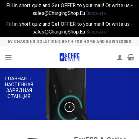
Fill in short quiz and Get OFFER to your mail! Or write us -
sales@ChargingShop.Eu
Закрыть
Fill in short quiz and Get OFFER to your mail! Or write us -
sales@ChargingShop.Eu
Закрыть
Skip
EV CHARGING SOLUTIONS BOTH FOR HOME AND BUSINESSES
to
content
ГЛАВНАЯ
/
НАСТЕННАЯ
ЗАРЯДНАЯ
СТАНЦИЯ