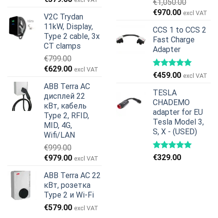
€
1,050.00
цена
цена:
Первоначальная
Текущая
€
970.00
excl VAT
V2C Trydan
составляла
€379.00.
цена
цена:
11kW, Display,
€599.00.
CCS 1 to CCS 2
составляла
€970.00.
Type 2 cable, 3x
Fast Charge
€1,050.00.
CT clamps
Adapter
€
799.00
Первоначальная
Текущая
€
629.00
excl VAT
€
459.00
excl VAT
цена
цена:
ABB Terra AC
составляла
€629.00.
TESLA
дисплей 22
€799.00.
CHADEMO
кВт, кабель
adapter for EU
Type 2, RFID,
Tesla Model 3,
MID, 4G,
S, X - (USED)
Wifi/LAN
€
999.00
Первоначальная
Текущая
€
329.00
€
979.00
excl VAT
цена
цена:
ABB Terra AC 22
составляла
€979.00.
кВт, розетка
€999.00.
Type 2 и Wi-Fi
€
579.00
excl VAT