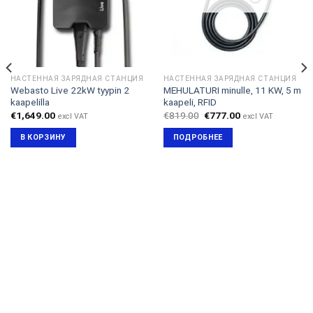
НАСТЕННАЯ ЗАРЯДНАЯ СТАНЦИЯ
НАСТЕННАЯ ЗАРЯДНАЯ СТАНЦИЯ
Webasto Live 22kW tyypin 2
MEHULATURI minulle, 11 KW, 5 m
kaapelilla
kaapeli, RFID
Первоначальная
Текущая
€
1,649.00
€
819.00
€
777.00
excl VAT
excl VAT
цена
цена:
составляла
€777.00.
В КОРЗИНУ
ПОДРОБНЕЕ
€819.00.