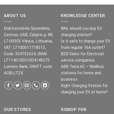
ABOUT US
KNOWLEDGE CENTER
Elektromobiliu Sprendimu
Why should you buy EV
Centras, UAB, Zalgirio g. 88,
charging station?
LT-09303 Vilnius, Lithuania,
Is it safe to charge your EV
VAT: LT100011718313,
from regular 16A outlet?
Code: 304732634, IBAN:
B2B Sales for Electrical
LT114010051004149373
service companies
Luminor Bank, SWIFT code:
ABB Terra AC – Wallbox
AGBLLT2X
stations for home and
business
Right Charging Station for
charging your EV at home?
OUR STORES
SIGNUP FOR