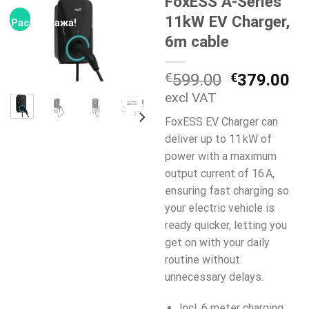
FoxESS A-Series
11kW EV Charger,
Распродажа!
6m cable
Первонач
Т
€
599.00
€
379.00
цена
це
excl VAT
составля
€3
FoxESS EV Charger can
€599.00.
deliver up to 11 kW of
power with a maximum
output current of 16 A,
ensuring fast charging so
your electric vehicle is
ready quicker, letting you
get on with your daily
routine without
unnecessary delays.
Incl. 6 meter charging