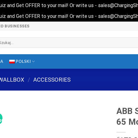
 quiz and Get OFFER to your mail! Or write us - sales@Charging
 quiz and Get OFFER to your mail! Or write us - sales@Charging
ND BUSINESSES
ukaj:
MA
POLSKI
WALLBOX
/
ACCESSORIES
ABB 
65 M
omocja!