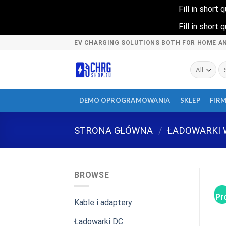
Fill in short
Fill in short
Skip
EV CHARGING SOLUTIONS BOTH FOR HOME A
to
content
Sz
DEMO OPROGRAMOWANIA
SKLEP
FIR
STRONA GŁÓWNA
/
ŁADOWARKI 
BROWSE
Pr
Kable i adaptery
Ładowarki DC