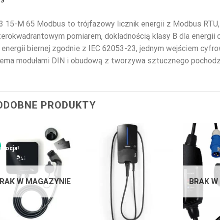
3 15-M 65 Modbus to trójfazowy licznik energii z Modbus RTU
erokwadrantowym pomiarem, dokładnością klasy B dla energii c
 energii biernej zgodnie z IEC 62053-23, jednym wejściem cyfr
zema modułami DIN i obudową z tworzywa sztucznego pochodzą
ODOBNE PRODUKTY
mocja!
RAK W MAGAZYNIE
BRAK W