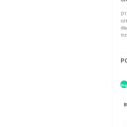
D1
czt
dla
tr
P
Promocja!
Pro
B