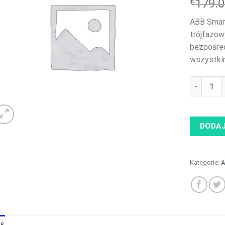
€
179.
ABB Smar
trójfazow
bezpośred
wszystki
ilość ABB
DODAJ
Kategorie:
A
IS