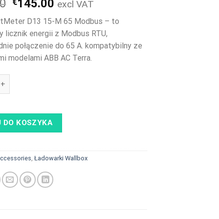
Pierwotna
Aktualna
00
€
145.00
excl VAT
cena
cena
tMeter D13 15-M 65 Modbus – to
wynosiła:
wynosi:
y licznik energii z Modbus RTU,
€179.00.
€145.00.
nie połączenie do 65 A. kompatybilny ze
mi modelami ABB AC Terra.
 SmartMeter D13 15-M 65 Modbus
 DO KOSZYKA
ccessories
,
Ładowarki Wallbox