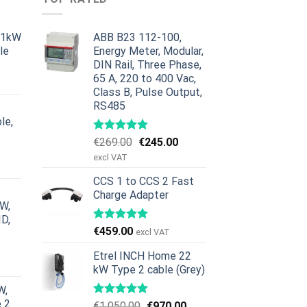
11kW
ABB B23 112-100,
le
Energy Meter, Modular,
DIN Rail, Three Phase,
a
ktualna
65 A, 220 to 400 Vac,
ena
Class B, Pulse Output,
ynosi:
RS485
379.00.
le,
Pierwotna
Aktualna
€
269.00
€
245.00
a
ktualna
cena
cena
excl VAT
ena
wynosiła:
wynosi:
ynosi:
CCS 1 to CCS 2 Fast
€269.00.
€245.00.
Charge Adapter
629.00.
kW,
ID,
€
459.00
excl VAT
a
ktualna
Etrel INCH Home 22
ena
kW Type 2 cable (Grey)
ynosi:
W,
979.00.
e 2
Pierwotna
Aktualna
€
1,050.00
€
970.00