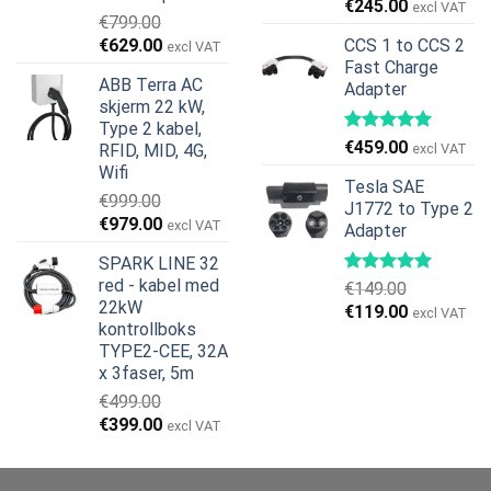
Opprinnelig
Nåværend
€
245.00
excl VAT
€
799.00
pris
pris
Opprinnelig
Nåværende
€
629.00
CCS 1 to CCS 2
excl VAT
var:
er:
pris
pris
Fast Charge
€269.00.
€245.00.
ABB Terra AC
Adapter
var:
er:
skjerm 22 kW,
€799.00.
€629.00.
Type 2 kabel,
€
459.00
RFID, MID, 4G,
excl VAT
Wifi
Tesla SAE
€
999.00
J1772 to Type 2
Opprinnelig
Nåværende
€
979.00
excl VAT
Adapter
pris
pris
SPARK LINE 32
var:
er:
red - kabel med
€
149.00
€999.00.
€979.00.
22kW
Opprinnelig
Nåværend
€
119.00
excl VAT
kontrollboks
pris
pris
TYPE2-CEE, 32A
var:
er:
x 3faser, 5m
€149.00.
€119.00.
€
499.00
Opprinnelig
Nåværende
€
399.00
excl VAT
pris
pris
var:
er: