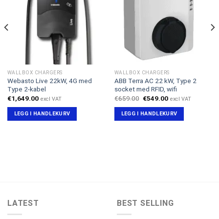
WALLBOX CHARGERS
WALLBOX CHARGERS
Webasto Live 22kW, 4G med
ABB Terra AC 22 kW, Type 2
Type 2-kabel
socket med RFID, wifi
Opprinnelig
Nåværende
€
1,649.00
€
659.00
€
549.00
excl VAT
excl VAT
pris
pris
var:
er:
LEGG I HANDLEKURV
LEGG I HANDLEKURV
€659.00.
€549.00.
LATEST
BEST SELLING