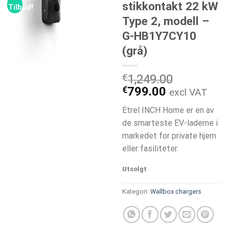
stikkontakt 22 kW
Tilbud!
Type 2, modell –
G-HB1Y7CY10
(grå)
€
1,249.00
Opprinnelig
Nåværend
€
799.00
excl VAT
pris
pris
Etrel INCH Home er en av
var:
er:
de smarteste EV-laderne i
€1,249.00.
€799.00.
markedet for private hjem
eller fasiliteter.
Utsolgt
Kategori:
Wallbox chargers