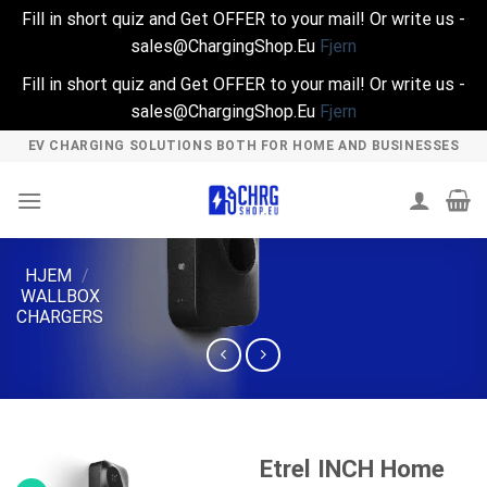
Fill in short quiz and Get OFFER to your mail! Or write us -
sales@ChargingShop.Eu
Fjern
Fill in short quiz and Get OFFER to your mail! Or write us -
sales@ChargingShop.Eu
Fjern
Skip
EV CHARGING SOLUTIONS BOTH FOR HOME AND BUSINESSES
to
content
HJEM
/
WALLBOX
CHARGERS
Etrel INCH Home