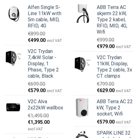
Alfen Single S-
ABB Terra AC
Line 11kW with
skjerm 22 kW,
5m cable, MID,
Type 2 kabel,
RFID, 4G
RFID, MID, 4G,
Wifi
€
899.00
Opprinnelig
Nåværende
€
999.00
€
499.00
excl VAT
Opprinnelig
Nåværend
pris
pris
€
979.00
excl VAT
V2C Trydan
pris
pris
var:
er:
7,4kW Solar -
V2C Trydan
var:
er:
€899.00.
€499.00.
Display, 1
11kW, Display,
€999.00.
€979.00.
Phase, Type 2
Type 2 cable, 3x
cable, Black
CT clamps
€
699.00
€
799.00
Opprinnelig
Nåværende
Opprinnelig
Nåværend
€
579.00
€
629.00
excl VAT
excl VAT
pris
pris
pris
pris
V2C Alva
ABB Terra AC 22
var:
er:
var:
er:
2x22kW wallbox
kW, Type 2
€699.00.
€579.00.
€799.00.
€629.00.
socket, Wifi
€
1,495.00
Opprinnelig
Nåværende
€
579.00
€
1,395.00
excl VAT
pris
pris
excl VAT
SPARK LINE 32
var:
er: