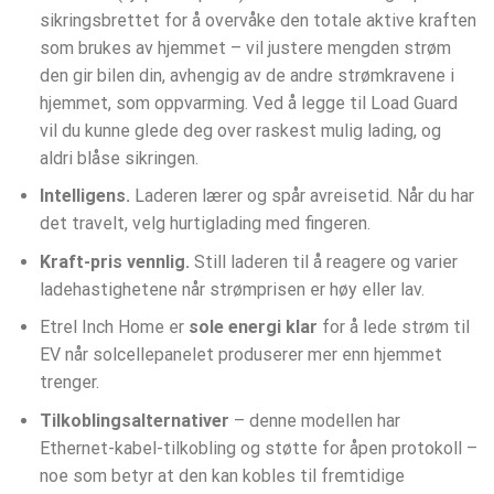
sikringsbrettet for å overvåke den totale aktive kraften
som brukes av hjemmet – vil justere mengden strøm
den gir bilen din, avhengig av de andre strømkravene i
hjemmet, som oppvarming. Ved å legge til Load Guard
vil du kunne glede deg over raskest mulig lading, og
aldri blåse sikringen.
Intelligens.
Laderen lærer og spår avreisetid. Når du har
det travelt, velg hurtiglading med fingeren.
Kraft-pris vennlig.
Still laderen til å reagere og varier
ladehastighetene når strømprisen er høy eller lav.
Etrel Inch Home er
sole energi klar
for å lede strøm til
EV når solcellepanelet produserer mer enn hjemmet
trenger.
Tilkoblingsalternativer
– denne modellen har
Ethernet-kabel-tilkobling og støtte for åpen protokoll –
noe som betyr at den kan kobles til fremtidige