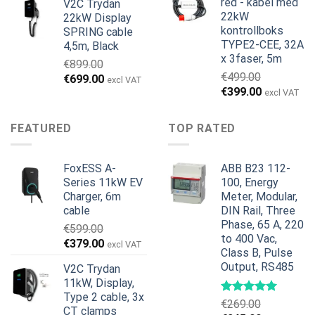
red - kabel med
V2C Trydan
€1,495.00.
€1,395.00.
22kW
22kW Display
kontrollboks
SPRING cable
TYPE2-CEE, 32A
4,5m, Black
x 3faser, 5m
€
899.00
€
499.00
Opprinnelig
Nåværende
€
699.00
excl VAT
Opprinnelig
Nåværend
€
399.00
pris
pris
excl VAT
pris
pris
var:
er:
var:
er:
€899.00.
€699.00.
FEATURED
TOP RATED
€499.00.
€399.00.
FoxESS A-
ABB B23 112-
Series 11kW EV
100, Energy
Charger, 6m
Meter, Modular,
cable
DIN Rail, Three
Phase, 65 A, 220
€
599.00
to 400 Vac,
Opprinnelig
Nåværende
€
379.00
excl VAT
Class B, Pulse
pris
pris
Output, RS485
V2C Trydan
var:
er:
11kW, Display,
€599.00.
€379.00.
Type 2 cable, 3x
€
269.00
CT clamps