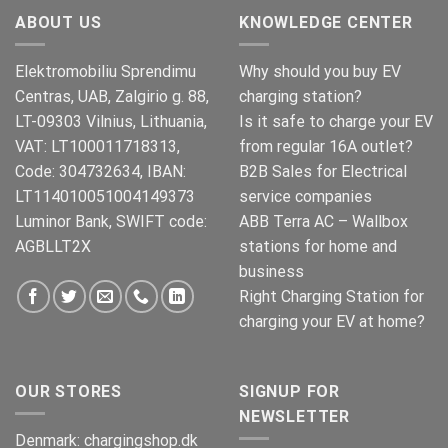
€499.00.
€399.00.
ABOUT US
KNOWLEDGE CENTER
Elektromobiliu Sprendimu
Why should you buy EV
Centras, UAB, Zalgirio g. 88,
charging station?
LT-09303 Vilnius, Lithuania,
Is it safe to charge your EV
VAT: LT100011718313,
from regular 16A outlet?
Code: 304732634, IBAN:
B2B Sales for Electrical
LT114010051004149373
service companies
Luminor Bank, SWIFT code:
ABB Terra AC – Wallbox
AGBLLT2X
stations for home and
business
Right Charging Station for
charging your EV at home?
OUR STORES
SIGNUP FOR
NEWSLETTER
Denmark:
chargingshop.dk