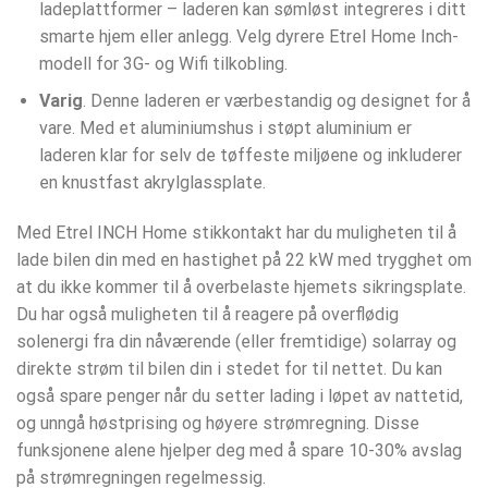
ladeplattformer – laderen kan sømløst integreres i ditt
smarte hjem eller anlegg. Velg dyrere Etrel Home Inch-
modell for 3G- og Wifi tilkobling.
Varig
. Denne laderen er værbestandig og designet for å
vare. Med et aluminiumshus i støpt aluminium er
laderen klar for selv de tøffeste miljøene og inkluderer
en knustfast akrylglassplate.
Med Etrel INCH Home stikkontakt har du muligheten til å
lade bilen din med en hastighet på 22 kW med trygghet om
at du ikke kommer til å overbelaste hjemets sikringsplate.
Du har også muligheten til å reagere på overflødig
solenergi fra din nåværende (eller fremtidige) solarray og
direkte strøm til bilen din i stedet for til nettet. Du kan
også spare penger når du setter lading i løpet av nattetid,
og unngå høstprising og høyere strømregning. Disse
funksjonene alene hjelper deg med å spare 10-30% avslag
på strømregningen regelmessig.