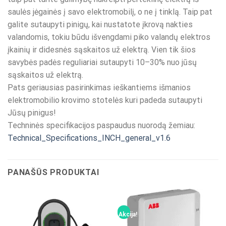
saulės jėgainės į savo elektromobilį, o ne į tinklą. Taip pat
galite sutaupyti pinigų, kai nustatote įkrovą nakties
valandomis, tokiu būdu išvengdami piko valandų elektros
įkainių ir didesnės sąskaitos už elektrą. Vien tik šios
savybės padės reguliariai sutaupyti 10–30% nuo jūsų
sąskaitos už elektrą.
Pats geriausias pasirinkimas ieškantiems išmanios
elektromobilio krovimo stotelės kuri padeda sutaupyti
Jūsų pinigus!
Techninės specifikacijos paspaudus nuorodą žemiau:
Technical_Specifications_INCH_general_v1.6
PANAŠŪS PRODUKTAI
Akcija!