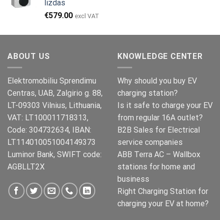
lizdas
was:
is:
€
579.00
€149.00.
€119.00.
excl VAT
ABOUT US
KNOWLEDGE CENTER
Elektromobiliu Sprendimu
Why should you buy EV
Centras, UAB, Zalgirio g. 88,
charging station?
LT-09303 Vilnius, Lithuania,
Is it safe to charge your EV
VAT: LT100011718313,
from regular 16A outlet?
Code: 304732634, IBAN:
B2B Sales for Electrical
LT114010051004149373
service companies
Luminor Bank, SWIFT code:
ABB Terra AC – Wallbox
AGBLLT2X
stations for home and
business
Right Charging Station for
charging your EV at home?