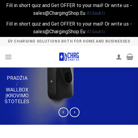
Fill in short quiz and Get OFFER to your mail! Or write us -
sales@ChargingShop.Eu
Atšaukti
Fill in short quiz and Get OFFER to your mail! Or write us -
sales@ChargingShop.Eu
Atšaukti
Skip
EV CHARGING SOLUTIONS BOTH FOR HOME AND BUSINESSES
to
content
PRADŽIA
/
WALLBOX
ĮKROVIMO
STOTELĖS