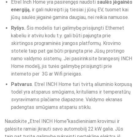
Etrel Inch Home yra pasirengęs naudoti
saulės jėgainės
energiją
, ir gali nukreipti ją tiesiai į jūsų EV, tuomet kai
jūsų saulės jėgainė gamina daugiau, nei reikia namuose.
Ryšys.
Šis modelis turi galimybę prisijungti Ethernet
kabeliu ir atviru kodu t.y. gali būti pajungta prie
skirtingos programinės įrangos platformų. Krovimo
stotelė taip pat gai būti prijungta prie Jūsų protingo
namo valdymo sistemų. Jei pasirinksite brangesnį INCH
Home modelį, jis turės galimybę prisijungti prie
interneto per 3G ar Wifi prieigas.
Patvarus
. Etrel INCH Home turi tvirtą aliuminio korpusą
todėl yra atsparus smūgiams, krituliams ir temperatūrų
svyravimams plačiame diapazone. Valdymo ekranas
padengtas smūgiams atspariu stiklu.
Naudokite „Etrel INCH Home“kasdieniniam krovimui ir
galėsite ramiai įkrauti savo automobilį 22 kW galia. Jūs
taip pat turite galimybę nukreipti perteklinę elektrą iš