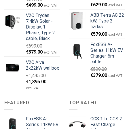
Original
Current
Original
Current
€
629.00
€
499.00
excl VAT
excl VAT
price
price
price
price
ABB Terra AC 22
V2C Trydan
was:
is:
was:
is:
kW, Type 2
7,4kW Solar -
€799.00.
€629.00.
€899.00.
€499.00.
lizdas
Display, 1
Phase, Type 2
€
579.00
excl VAT
cable, Black
FoxESS A-
€
699.00
Series 11kW EV
Original
Current
€
579.00
excl VAT
Charger, 6m
price
price
cable
V2C Alva
was:
is:
2x22kW wallbox
€
599.00
€699.00.
€579.00.
Original
Current
€
379.00
€
1,495.00
excl VAT
price
price
Original
Current
€
1,395.00
was:
is:
price
price
excl VAT
€599.00.
€379.00.
was:
is:
€1,495.00.
€1,395.00.
FEATURED
TOP RATED
FoxESS A-
CCS 1 to CCS 2
Series 11kW EV
Fast Charge