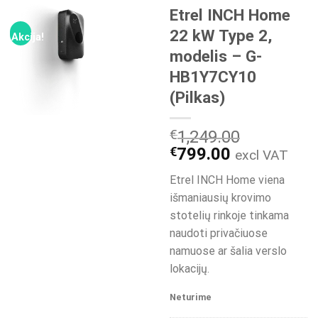
Etrel INCH Home
22 kW Type 2,
Akcija!
modelis – G-
HB1Y7CY10
(Pilkas)
€
1,249.00
Original
Current
€
799.00
excl VAT
price
price
Etrel INCH Home viena
was:
is:
išmaniausių krovimo
€1,249.00.
€799.00.
stotelių rinkoje tinkama
naudoti privačiuose
namuose ar šalia verslo
lokacijų.
Neturime