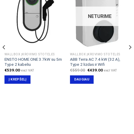
NETURIME
WALLBOX ĮKROVIMO STOTELĖS
WALLBOX ĮKROVIMO STOTELĖS
ENSTO HOME ONE 3.7kW su 5m
ABB Terra AC 7.4 kW (32 A),
Type 2 kabeliu
Type 2 lizdas ir Wifi
Original
Current
€
539.00
€
559.00
€
439.00
excl VAT
excl VAT
price
price
was:
is:
Į KREPŠELĮ
DAUGIAU
€559.00.
€439.00.