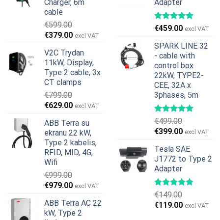
Charger, 6m
Adapter
cable
€
599.00
€
459.00
excl VAT
Original
Current
€
379.00
excl VAT
price
price
SPARK LINE 32
V2C Trydan
was:
is:
- cable with
11kW, Display,
€599.00.
€379.00.
control box
Type 2 cable, 3x
22kW, TYPE2-
CT clamps
CEE, 32A x
€
799.00
3phases, 5m
Original
Current
€
629.00
excl VAT
price
price
€
499.00
ABB Terra su
was:
is:
Original
Current
€
399.00
ekranu 22 kW,
excl VAT
€799.00.
€629.00.
price
price
Type 2 kabelis,
Tesla SAE
was:
is:
RFID, MID, 4G,
J1772 to Type 2
€499.00.
€399.00.
Wifi
Adapter
€
999.00
Original
Current
€
979.00
excl VAT
€
149.00
price
price
ABB Terra AC 22
Original
Current
€
119.00
was:
is:
excl VAT
kW, Type 2
price
price
€999.00.
€979.00.