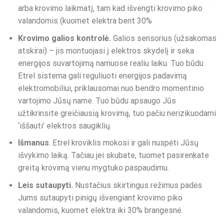
arba krovimo laikmatį, tam kad išvengti krovimo piko
valandomis (kuomet elektra bent 30%
Krovimo galios kontrolė.
Galios sensorius (užsakomas
atskirai) – jis montuojasi į elektros skydelį ir seka
energijos suvartojimą namuose realiu laiku. Tuo būdu
Etrel sistema gali reguliuoti energijos padavimą
elektromobiliui, priklausomai nuo bendro momentinio
vartojimo Jūsų name. Tuo būdu apsaugo Jūs
užtikrinsite greičiausią krovimą, tuo pačiu nerizikuodami
‘iššauti’ elektros saugiklių.
Išmanus
. Etrel kroviklis mokosi ir gali nuspėti Jūsų
išvykimo laiką. Tačiau jei skubate, tuomet pasirenkate
greitą krovimą vienu mygtuko paspaudimu.
Leis sutaupyti.
Nustačius skirtingus režimus padės
Jums sutaupyti pinigų išvengiant krovimo piko
valandomis, kuomet elektra iki 30% brangesnė.