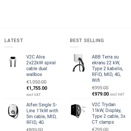
LATEST
BEST SELLING
V2C Alva
ABB Terra su
2x22kW spiral
ekranu 22 kW,
cable dual
Type 2 kabelis,
wallbox
RFID, MID, 4G,
Wifi
€
1,950.00
Original
Current
€
999.00
€
1,755.00
Original
Current
price
price
€
979.00
excl VAT
excl VAT
price
price
was:
is:
V2C Trydan
Alfen Single S-
was:
is:
€1,950.00.
€1,755.00.
11kW, Display,
Line 11kW with
€999.00.
€979.00.
Type 2 cable, 3x
5m cable, MID,
CT clamps
RFID, 4G
€
799.00
€
899.00