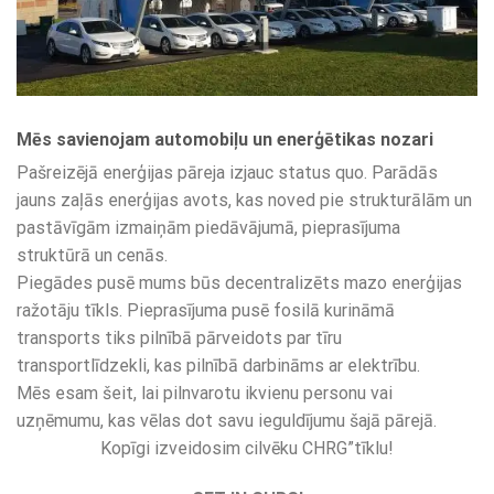
Mēs savienojam automobiļu un enerģētikas nozari
Pašreizējā enerģijas pāreja izjauc status quo. Parādās
jauns zaļās enerģijas avots, kas noved pie strukturālām un
pastāvīgām izmaiņām piedāvājumā, pieprasījuma
struktūrā un cenās.
Piegādes pusē mums būs decentralizēts mazo enerģijas
ražotāju tīkls. Pieprasījuma pusē fosilā kurināmā
transports tiks pilnībā pārveidots par tīru
transportlīdzekli, kas pilnībā darbināms ar elektrību.
Mēs esam šeit, lai pilnvarotu ikvienu personu vai
uzņēmumu, kas vēlas dot savu ieguldījumu šajā pārejā.
Kopīgi izveidosim cilvēku CHRG”tīklu!