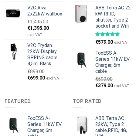
price
price
price
price
V2C Alva
ABB Terra AC 22
was:
is:
was:
is:
2x22kW wallbox
kW, RFID,
€699.00.
€579.00.
€799.00.
€629.00.
shutter, Type 2
€
1,495.00
socket and Wifi
Original
Current
€
1,395.00
price
price
excl VAT
was:
is:
€
579.00
excl VAT
V2C Trydan
€1,495.00.
€1,395.00.
22kW Display
FoxESS A-
SPRING cable
Series 11kW EV
4,5m, Black
Charger, 6m
cable
€
899.00
Original
Current
€
699.00
excl VAT
€
599.00
price
price
Original
Current
€
379.00
excl VAT
was:
is:
price
price
€899.00.
€699.00.
was:
is:
FEATURED
TOP RATED
€599.00.
€379.00.
FoxESS A-
ABB Terra AC
Series 11kW EV
22kW, Type 2
Charger, 6m
cable,RFID, 4G,