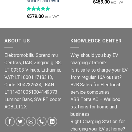
socket and Wifi
€
459.00
excl VAT
€
579.00
excl VAT
ABOUT US
KNOWLEDGE CENTER
Elektromobiliu Sprendimu
Why should you buy EV
Centras, UAB, Zalgirio g. 88,
charging station?
LT-09303 Vilnius, Lithuania,
Is it safe to charge your EV
VAT: LT100011718313,
from regular 16A outlet?
Code: 304732634, IBAN:
B2B Sales for Electrical
LT114010051004149373
service companies
Luminor Bank, SWIFT code:
ABB Terra AC – Wallbox
AGBLLT2X
stations for home and
business
Right Charging Station for
charging your EV at home?