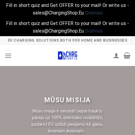
Fill in short quiz and Get OFFER to your mail! Or write us -
sales@ChargingShop.Eu
Dismiss
Fill in short quiz and Get OFFER to your mail! Or write us -
sales@ChargingShop.Eu
Dismiss
Skip
EV CHARGING SOLUTIONS BOTH FOR HOME AND BUSINESSES
to
content
MŪSU MISIJA
Mūsu misija ir veicināt nepārtrauktu
pāreju uz 100% elektrisko mobilitāti,
padarot EV uzlādi pieejamu kā gaisu,
ikvienam ikvienam ..