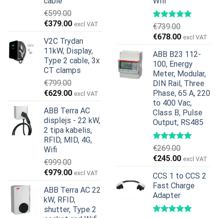
cable
Wifi
€
599.00
Original
Current
€
379.00
excl VAT
€
739.00
price
price
Original
Current
€
678.00
excl VAT
V2C Trydan
was:
is:
price
price
11kW, Display,
€599.00.
€379.00.
ABB B23 112-
was:
is:
Type 2 cable, 3x
100, Energy
€739.00.
€678.00.
CT clamps
Meter, Modular,
€
799.00
DIN Rail, Three
Original
Current
€
629.00
Phase, 65 A, 220
excl VAT
price
price
to 400 Vac,
ABB Terra AC
Class B, Pulse
was:
is:
displejs - 22 kW,
Output, RS485
€799.00.
€629.00.
2 tipa kabelis,
RFID, MID, 4G,
€
269.00
Wifi
Original
Current
€
245.00
excl VAT
€
999.00
price
price
Original
Current
€
979.00
excl VAT
CCS 1 to CCS 2
was:
is:
price
price
Fast Charge
€269.00.
€245.00.
ABB Terra AC 22
was:
is:
Adapter
kW, RFID,
€999.00.
€979.00.
shutter, Type 2