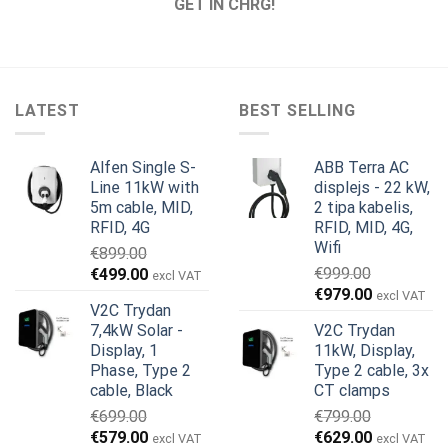
GET IN CHRG!
LATEST
BEST SELLING
Alfen Single S-
ABB Terra AC
Line 11kW with
displejs - 22 kW,
5m cable, MID,
2 tipa kabelis,
RFID, 4G
RFID, MID, 4G,
Wifi
€
899.00
Original
Current
€
999.00
€
499.00
excl VAT
Original
Current
price
price
€
979.00
excl VAT
V2C Trydan
price
price
was:
is:
7,4kW Solar -
V2C Trydan
was:
is:
€899.00.
€499.00.
Display, 1
11kW, Display,
€999.00.
€979.00.
Phase, Type 2
Type 2 cable, 3x
cable, Black
CT clamps
€
699.00
€
799.00
Original
Current
Original
Current
€
579.00
€
629.00
excl VAT
excl VAT