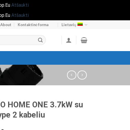
hop.Eu
Atšaukti
hop.Eu
Atšaukti
About
Kontaktinė forma
Lietuvių
O HOME ONE 3.7kW su
pe 2 kabeliu