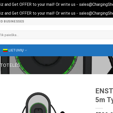
 quiz and Get OFFER to your mail! Or write us - sales@ChargingS
 quiz and Get OFFER to your mail! Or write us - sales@ChargingS
ND BUSINESSES
škoti:
LIETUVIŲ
STOTELĖS
ENST
5m Ty