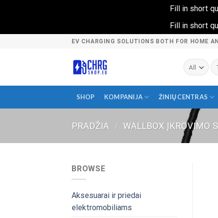
Fill in short
Fill in short
Skip
EV CHARGING SOLUTIONS BOTH FOR HOME A
to
content
Ie
SHOP
KOMPANIJA
ŽINIŲ CENTRAS
PRADŽIA
/
WALLBOX ĮKROVIMO 
BROWSE
Aksesuarai ir priedai
elektromobiliams