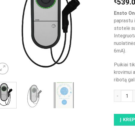
€
539.
Ensto O
paprastu 
stotelė s
Integruot
nuolatinė
6mA).
Puikiai ti
krovimui a
ribotą ga
produkto 
Į KRE