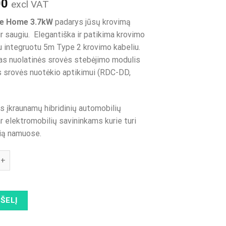
00
excl VAT
ne Home 3.7kW
padarys jūsų krovimą
ir saugiu. Elegantiška ir patikima krovimo
u integruotu 5m Type 2 krovimo kabeliu.
as nuolatinės srovės stebėjimo modulis
s srovės nuotėkio aptikimui (RDC-DD,
ks įkraunamų hibridinių automobilių
r elektromobilių savininkams kurie turi
lią namuose.
kiekis: ENSTO HOME ONE 3.7kW su 5m Type 2 kabeliu
PŠELĮ