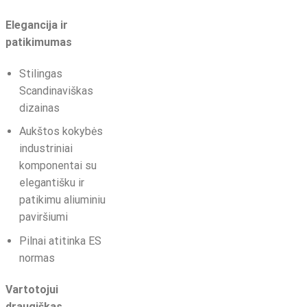
Elegancija ir
patikimumas
Stilingas
Scandinaviškas
dizainas
Aukštos kokybės
industriniai
komponentai su
elegantišku ir
patikimu aliuminiu
paviršiumi
Pilnai atitinka ES
normas
Vartotojui
draugiškas