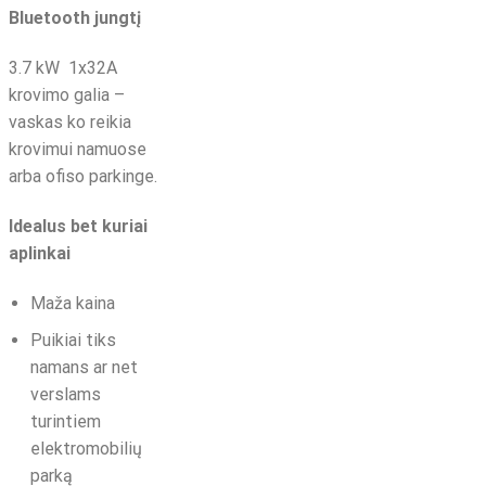
Bluetooth jungtį
3.7 kW 1x32A
krovimo galia –
vaskas ko reikia
krovimui namuose
arba ofiso parkinge.
Idealus bet kuriai
aplinkai
Maža kaina
Puikiai tiks
namans ar net
verslams
turintiem
elektromobilių
parką