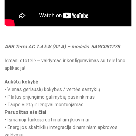
ABB Terra AC 7.4 kW (32 A) – modelis 6AGC081278
Išmani stotelė – valdymas ir konfiguravimas su telefono
aplikacija!
Aukšta kokybė
• Vienas geriausių kokybės / vertės santykių
• Platus prijungimo galimybių pasirinkimas
• Taupo vietą ir lengvai montuojamas
Paruoštas ateičiai
• Išmanioji funkcija optimaliam įkrovimui
• Energijos skaitiklių integracija dinaminiam apkrovos
valdymui