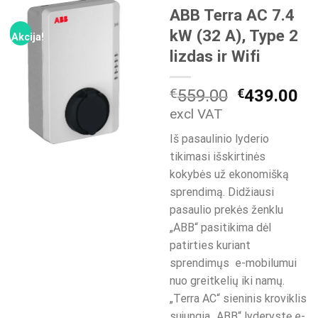
ABB Terra AC 7.4
kW (32 A), Type 2
Akcija!
lizdas ir Wifi
Original
Cu
€
559.00
€
439.00
price
pr
excl VAT
was:
is:
Iš pasaulinio lyderio
€559.00.
€4
tikimasi išskirtinės
kokybės už ekonomišką
sprendimą. Didžiausi
pasaulio prekės ženklu
„ABB“ pasitikima dėl
patirties kuriant
sprendimųs e-mobilumui
nuo greitkelių iki namų.
„Terra AC“ sieninis kroviklis
sujungia „ABB“ lyderystę e-