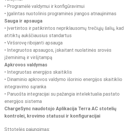
• Programėlė valdymui ir konfigūravimui
• Įgalintas nuotolinis programinės įrangos atnaujinimas
Sauga ir apsauga
• Įvertintos ir patikrintos nepriklausomų trečiųjų šalių, kad
atitiktų aukščiausius standartus
• Viršsrovę ribojanti apsauga
• Integruotos apsaugos, įskaitant nuolatinės srovės
įžeminimą ir viršįtampą
Apkrovos valdymas
• Integruotas energijos skaitiklis
• Dinaminio apkrovos valdymo išorinio energijos skaitiklio
integravimo sąranka
• Paruošta integracijai su pažangia intelektualia pastato
energijos sistema
ChargeSync naudotojo Aplikacija Terra AC stotelių
kontrolei, krovimo statusui ir konfiguracijai
Sttotelės pajungimas: