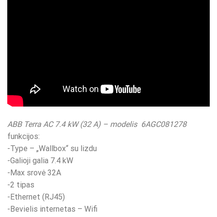
ABB Terra AC 7.4 kW (32 A) – modelis 6AGC081278
funkcijos:
-Type – „Wallbox“ su lizdu
-Galioji galia 7.4 kW
-Max srovė 32A
-2 tipas
-Ethernet (RJ45)
-Bevielis internetas – Wifi