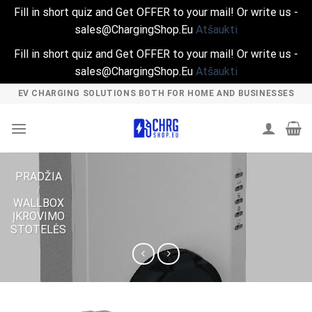
Fill in short quiz and Get OFFER to your mail! Or write us -
sales@ChargingShop.Eu
Atšaukti
Fill in short quiz and Get OFFER to your mail! Or write us -
sales@ChargingShop.Eu
Atšaukti
Skip
EV CHARGING SOLUTIONS BOTH FOR HOME AND BUSINESSES
to
content
PRADŽIA
/
WALLBOX
ĮKROVIMO
STOTELĖS