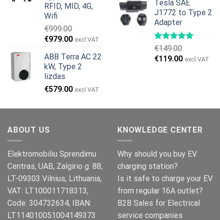
Tesla SAE
was:
is:
RFID, MID, 4G,
J1772 to Type 2
€499.00.
€399.00.
Wifi
Adapter
€
999.00
Original
Current
€
979.00
excl VAT
€
149.00
price
price
ABB Terra AC 22
Original
Current
€
119.00
was:
is:
excl VAT
kW, Type 2
price
price
€999.00.
€979.00.
lizdas
was:
is:
€
579.00
€149.00.
€119.00.
excl VAT
ABOUT US
KNOWLEDGE CENTER
Elektromobiliu Sprendimu
Why should you buy EV
Centras, UAB, Zalgirio g. 88,
charging station?
LT-09303 Vilnius, Lithuania,
Is it safe to charge your EV
VAT: LT100011718313,
from regular 16A outlet?
Code: 304732634, IBAN:
B2B Sales for Electrical
LT114010051004149373
service companies