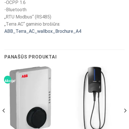
-OCPP 1.6
-Bluetooth
„RTU Modbus“ (RS485)
„Terra AC“ gaminio brošiūra:
ABB_Terra_AC_wallbox_Brochure_A4
PANAŠŪS PRODUKTAI
Akcija!