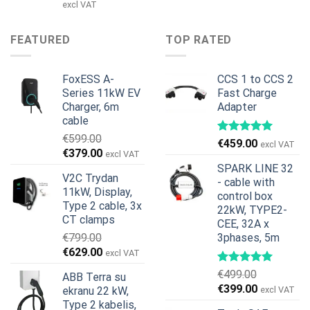
was:
is:
price
price
excl VAT
€599.00.
€379.00.
was:
is:
€1,495.00.
€1,395.00.
FEATURED
TOP RATED
FoxESS A-
CCS 1 to CCS 2
Series 11kW EV
Fast Charge
Charger, 6m
Adapter
cable
€
599.00
€
459.00
excl VAT
Original
Current
€
379.00
excl VAT
price
price
SPARK LINE 32
V2C Trydan
was:
is:
- cable with
11kW, Display,
€599.00.
€379.00.
control box
Type 2 cable, 3x
22kW, TYPE2-
CT clamps
CEE, 32A x
€
799.00
3phases, 5m
Original
Current
€
629.00
excl VAT
price
price
€
499.00
ABB Terra su
was:
is:
Original
Current
€
399.00
ekranu 22 kW,
excl VAT
€799.00.
€629.00.
price
price
Type 2 kabelis,