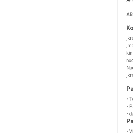
AP
AB
Ko
Įkr
įmo
kin
nuo
Nau
įkr
Pa
• 
• P
• d
Pa
• V