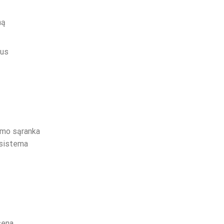
mą
tus
vimo sąranka
 sistema
sena