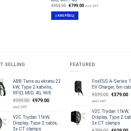
MID, Wifi / 4G
Original
Current
€
959.00
€
799.00
excl VAT
price
price
was:
is:
Į KREPŠELĮ
€959.00.
€799.00.
T SELLING
FEATURED
ABB Terra su ekranu 22
FoxESS A-Series 
kW, Type 2 kabelis,
EV Charger, 6m cab
RFID, MID, 4G, Wifi
Original
C
€
599.00
€
379.00
Original
Current
€
999.00
€
979.00
price
p
excl VAT
price
price
was:
is
excl VAT
V2C Trydan 11kW,
was:
is:
€599.00.
€
V2C Trydan 11kW,
Display, Type 2 cab
€999.00.
€979.00.
Display, Type 2 cable,
3x CT clamps
3x CT clamps
Original
C
€
799.00
€
629.00