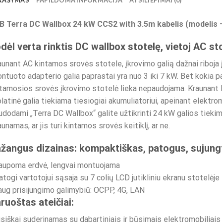
RAŠYMAS
PAPILDOMA INFORMACIJA
ATSILIEPIMAI (0)
B Terra DC Wallbox 24 kW CCS2 with 3.5m kabelis (modeli
dėl verta rinktis DC wallbox stotelę, vietoj AC st
aunant AC kintamos srovės stotele, įkrovimo galią dažnai riboj
ntuoto adapterio galia paprastai yra nuo 3 iki 7 kW. Bet kokia pa
tamosios srovės įkrovimo stotelė lieka nepaudojama. Kraunant 
latinė galia tiekiama tiesiogiai akumuliatoriui, apeinant elektro
dodami „Terra DC Wallbox“ galite užtikrinti 24 kW galios tieki
aunamas, ar jis turi kintamos srovės keitiklį, ar ne.
žangus dizainas: kompaktiškas, patogus, sujung
Taupoma erdvė, lengvai montuojama
atogi vartotojui sąsaja su 7 colių LCD jutikliniu ekranu stotelėje
aug prisijungimo galimybiū: OCPP, 4G, LAN
ruoštas ateičiai:
isiškai suderinamas su dabartiniais ir būsimais elektromobiliais