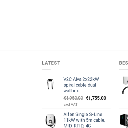
LATEST
BES
V2C Alva 2x22kW
spiral cable dual
wallbox
Original
Current
€
1,950.00
€
1,755.00
price
price
excl VAT
was:
is:
Alfen Single S-Line
€1,950.00.
€1,755.00.
11kW with 5m cable,
MID, RFID, 4G