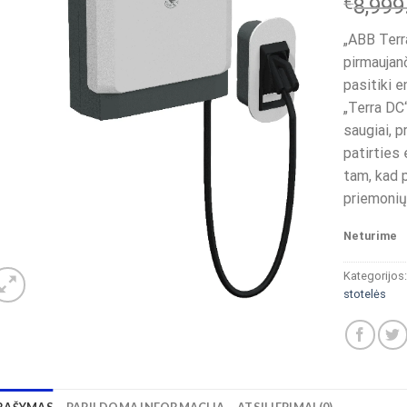
€
8,999
„ABB Terr
pirmaujanč
pasitiki e
„Terra DC“
saugiai, 
patirties
tam, kad p
priemonių
Neturime
Kategorijos
stotelės