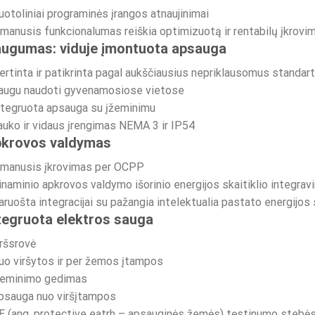
uotoliniai programinės įrangos atnaujinimai
šmanusis funkcionalumas reiškia optimizuotą ir rentabilų įkrovi
ugumas: viduje įmontuota apsauga
vertinta ir patikrinta pagal aukščiausius nepriklausomus standar
Saugu naudoti gyvenamosiose vietose
ntegruota apsauga su įžeminimu
auko ir vidaus įrengimas NEMA 3 ir IP54
krovos valdymas
Išmanusis įkrovimas per OCPP
inaminio apkrovos valdymo išorinio energijos skaitiklio integra
aruošta integracijai su pažangia intelektualia pastato energijos
tegruota elektros sauga
iršsrovė
uo viršytos ir per žemos įtampos
Įžeminimo gedimas
psauga nuo viršįtampos
E (ang. protective eatrh – apsauginės žemės) tęstinumo stebė