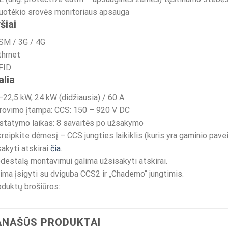
uotėkio srovės monitoriaus apsauga
šiai
SM / 3G / 4G
thrnet
FID
lia
–22,5 kW, 24 kW (didžiausia) / 60 A
krovimo įtampa: CCS: 150 – 920 V DC
statymo laikas: 8 savaitės po užsakymo
reipkite dėmesį – CCS jungties laikiklis (kuris yra gaminio pavei
akyti atskirai
čia
.
destalą montavimui galima užsisakyti atskirai.
ima įsigyti su dviguba CCS2 ir „Chademo“ jungtimis.
duktų brošiūros:
ANAŠŪS PRODUKTAI