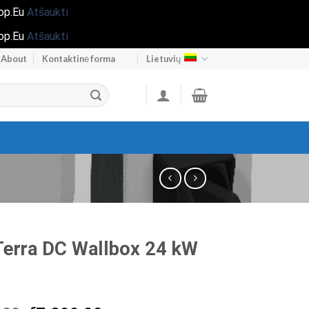
hop.Eu
Atšaukti
hop.Eu
Atšaukti
About
Kontaktinė forma
Lietuvių
erra DC Wallbox 24 kW