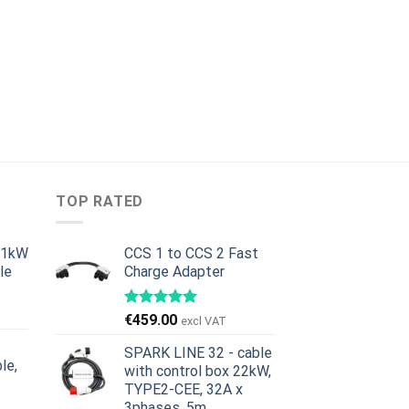
TOP RATED
11kW
CCS 1 to CCS 2 Fast
le
Charge Adapter
urrent
rice
€
459.00
excl VAT
:
379.00.
SPARK LINE 32 - cable
le,
with control box 22kW,
TYPE2-CEE, 32A x
urrent
3phases, 5m