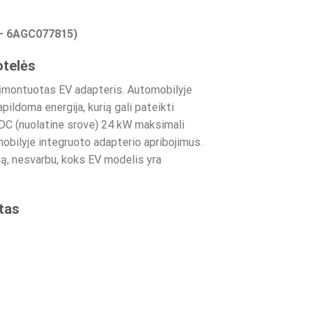
s – 6AGC077815)
otelės
a įmontuotas EV adapteris. Automobilyje
pildoma energija, kurią gali pateikti
DC (nuolatine srove) 24 kW maksimali
mobilyje integruoto adapterio apribojimus.
mą, nesvarbu, koks EV modelis yra
tas