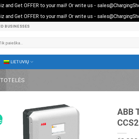
 quiz and Get OFFER to your mail! Or write us - sales@ChargingS
 quiz and Get OFFER to your mail! Or write us - sales@ChargingS
ND BUSINESSES
škoti:
LIETUVIŲ
STOTELĖS
ABB T
CCS2
ija!