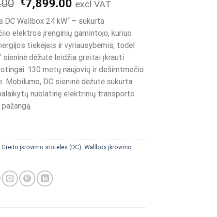
Original
Current
.00
€
7,899.00
excl VAT
price
price
a DC Wallbox 24 kW“ – sukurta
was:
is:
iio elektros įrenginių gamintojo, kuriuo
€8,999.00.
€7,899.00.
nergijos tiekėjais ir vyriausybėmis, todėl
 sieninė dėžutė leidžia greitai įkrauti
protingai. 130 metų naujovių ir dešimtmečio
 e. Mobilumo, DC sieninė dėžutė sukurta
alaikytų nuolatinę elektrinių transporto
 pažangą.
:
Greito įkrovimo stotelės (DC)
,
Wallbox įkrovimo