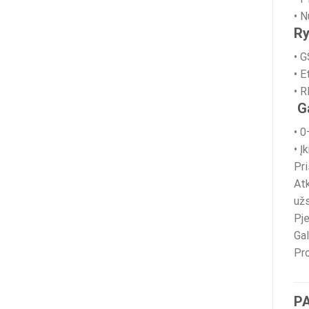
• N
Ry
• G
• E
• R
Ga
• 0
• Į
Pri
Atk
užs
Pje
Gal
Pro
P