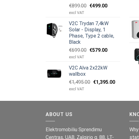
Original
Current
€
899.00
€
499.00
price
price
excl VAT
was:
is:
V2C Trydan 7,4kW
€899.00.
€499.00.
Solar - Display, 1
Phase, Type 2 cable,
Black
Original
Current
€
699.00
€
579.00
price
price
excl VAT
was:
is:
V2C Alva 2x22kW
€699.00.
€579.00.
wallbox
Original
Current
€
1,495.00
€
1,395.00
price
price
excl VAT
was:
is:
€1,495.00.
€1,395.00.
ABOUT US
KN
Elektromobiliu Sprendimu
Why 
Centras, UAB, Zalgirio g. 88, LT-
stat