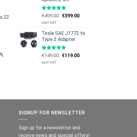
rice
:
Original
Current
€
499.00
€
399.00
nu 22
629.00.
price
price
,
excl VAT
was:
is:
Tesla SAE J1772 to
€499.00.
€399.00.
urrent
Type 2 Adapter
rice
:
W,
Original
Current
€
149.00
€
119.00
979.00.
price
price
excl VAT
was:
is:
€149.00.
€119.00.
SIGNUP FOR NEWSLETTER
Sign up for a newsletter and
receive news and special offers!