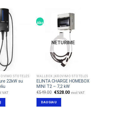
Akcija!
NETURIME
ROVIMO STOTELĖS
WALLBOX ĮKROVIMO STOTELĖS
ure 22kW su
ELINTA CHARGE HOMEBOX
liu
MINI T2 – 7,2 kW
Original
Current
€
549.00
€
528.00
l VAT
excl VAT
price
price
was:
is:
Į
DAUGIAU
€549.00.
€528.00.