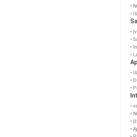
• N
• I
Sa
• Į
• 
• I
• L
Ap
• 
• D
• P
In
• v
• N
• 
• A
• P