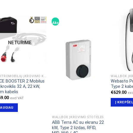
Akcija!
NETURIME
ELEKTROMOBILIŲ ĮKROVIMO KABELIAI & ADAPTERIAI
WALLBOX ĮK
CE BOOSTER 2 Mobilus
Webasto P
įkroviklis 32 A, 22 kW,
Type 2 kabe
 m kabelis
€
629.00
exc
59.00
excl VAT
Į KREPŠEL
AUGIAU
WALLBOX ĮKROVIMO STOTELĖS
ABB Terra AC su ekranu 22
kW, Type 2 lizdas, RFID,