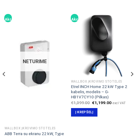
Akcija!
Akcija!
NETURIME
WALLBOX ĮKROVIMO STOTELĖS
Etrel INCH Home 22 kW Type 2
kabelis, modelis – G-
HB1V7CY10 (Pilkas)
Original
Current
€
1,399.00
€
1,199.00
excl VAT
price
price
was:
is:
Į KREPŠELĮ
€1,399.00.
€1,199.00.
WALLBOX ĮKROVIMO STOTELĖS
ABB Terra su ekranu 22 kW, Type