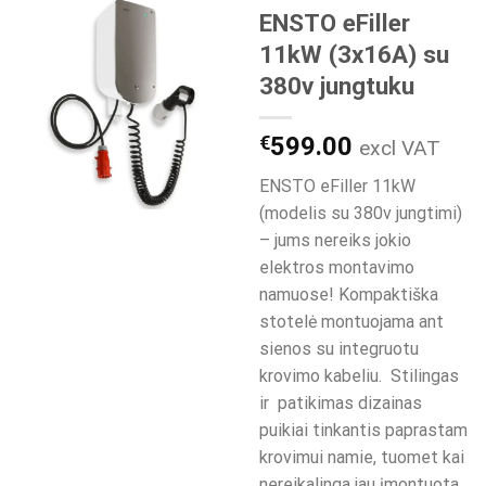
ENSTO eFiller
11kW (3x16A) su
380v jungtuku
€
599.00
excl VAT
ENSTO eFiller 11kW
(modelis su 380v jungtimi)
– jums nereiks jokio
elektros montavimo
namuose! Kompaktiška
stotelė montuojama ant
sienos su integruotu
krovimo kabeliu. Stilingas
ir patikimas dizainas
puikiai tinkantis paprastam
krovimui namie, tuomet kai
nereikalinga jau įmontuota