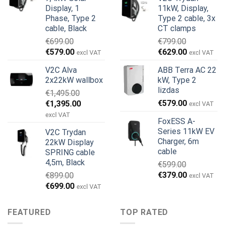
was:
is:
€899.00.
€499.00.
Display, 1
11kW, Display,
€999.00.
€979.00.
Phase, Type 2
Type 2 cable, 3x
cable, Black
CT clamps
€
699.00
€
799.00
Original
Current
Original
Current
€
579.00
€
629.00
excl VAT
excl VAT
price
price
price
price
V2C Alva
ABB Terra AC 22
was:
is:
was:
is:
2x22kW wallbox
kW, Type 2
€699.00.
€579.00.
€799.00.
€629.00.
lizdas
€
1,495.00
Original
Current
€
579.00
€
1,395.00
excl VAT
price
price
excl VAT
FoxESS A-
was:
is:
Series 11kW EV
V2C Trydan
€1,495.00.
€1,395.00.
Charger, 6m
22kW Display
cable
SPRING cable
4,5m, Black
€
599.00
Original
Current
€
379.00
€
899.00
excl VAT
price
price
Original
Current
€
699.00
excl VAT
was:
is:
price
price
€599.00.
€379.00.
was:
is:
FEATURED
TOP RATED
€899.00.
€699.00.