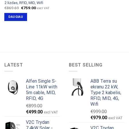
2 lizdas, RFID, MID, Wifi
Original
Current
€
869.69
€
759.00
excl VAT
price
price
was:
is:
DAUGIAU
€869.69.
€759.00.
LATEST
BEST SELLING
Alfen Single S-
ABB Terra su
Line 11kW with
ekranu 22 kW,
5m cable, MID,
Type 2 kabelis,
RFID, 4G
RFID, MID, 4G,
Wifi
€
899.00
Original
Current
€
999.00
€
499.00
excl VAT
Original
Current
price
price
€
979.00
excl VAT
V2C Trydan
price
price
was:
is:
7,4kW Solar -
V2C Trydan