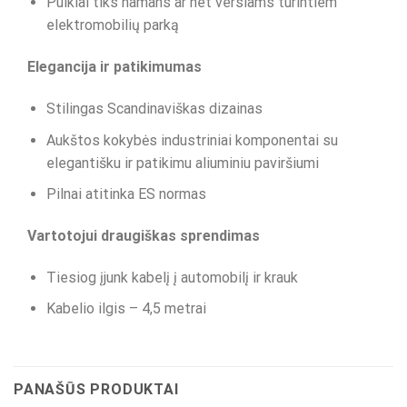
Puikiai tiks namans ar net verslams turintiem
elektromobilių parką
Elegancija ir patikimumas
Stilingas Scandinaviškas dizainas
Aukštos kokybės industriniai komponentai su
elegantišku ir patikimu aliuminiu paviršiumi
Pilnai atitinka ES normas
Vartotojui draugiškas sprendimas
Tiesiog įjunk kabelį į automobilį ir krauk
Kabelio ilgis – 4,5 metrai
PANAŠŪS PRODUKTAI