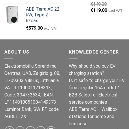
€
149.00
price
price
ABB Terra AC 22
Original
Current
€
119.00
was:
is:
excl VAT
kW, Type 2
price
price
€999.00.
€979.00.
lizdas
was:
is:
€
579.00
€149.00.
€119.00.
excl VAT
ABOUT US
KNOWLEDGE CENTER
Elektromobiliu Sprendimu
Why should you buy EV
Centras, UAB, Zalgirio g. 88,
charging station?
LT-09303 Vilnius, Lithuania,
Is it safe to charge your EV
VAT: LT100011718313,
from regular 16A outlet?
Code: 304732634, IBAN:
B2B Sales for Electrical
LT114010051004149373
service companies
Luminor Bank, SWIFT code:
ABB Terra AC – Wallbox
AGBLLT2X
stations for home and
business