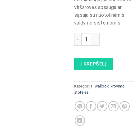
viršsrovės apsauga ar
sąsaja su nuotolinėmis
valdymo sistemomis.
produkto kiekis: ENSTO eFille
Į KREPŠELĮ
Kategorija:
Wallbox įkrovimo
stotelės