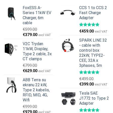
FoxESS A-
CCS 1 to CCS 2
Series 11kW EV
Fast Charge
Charger, 6m
Adapter
cable
€
599.00
€
459.00
excl VAT
Original
Current
€
379.00
excl VAT
price
price
SPARK LINE 32
V2C Trydan
was:
is:
- cable with
11kW, Display,
€599.00.
€379.00.
control box
Type 2 cable, 3x
22kW, TYPE2-
CT clamps
CEE, 32A x
€
799.00
3phases, 5m
Original
Current
€
629.00
excl VAT
price
price
€
499.00
ABB Terra su
was:
is:
Original
Current
€
399.00
ekranu 22 kW,
excl VAT
€799.00.
€629.00.
price
price
Type 2 kabelis,
Tesla SAE
was:
is:
RFID, MID, 4G,
J1772 to Type 2
€499.00.
€399.00.
Wifi
Adapter
€
999.00
Original
Current
€
979.00
excl VAT