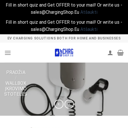
Fill in short quiz and Get OFFER to your mail! Or write us -
sales@ChargingShop.Eu
Atšaukti
Fill in short quiz and Get OFFER to your mail! Or write us -
sales@ChargingShop.Eu
Atšaukti
Skip
EV CHARGING SOLUTIONS BOTH FOR HOME AND BUSINESSES
to
content
PRADŽIA
/
WALLBOX
ĮKROVIMO
STOTELĖS