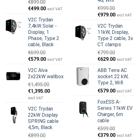
4G, Wifi
€
899.00
Den
Den
€
999.00
€
499.00
excl VAT
Den
Den
oprindelige
aktuelle
€
979.00
excl VAT
V2C Trydan
oprindelige
aktuelle
pris
pris
7,4kW Solar -
V2C Trydan
pris
pris
var:
er:
Display, 1
11kW, Display,
var:
er:
€899.00.
€499.00.
Phase, Type 2
Type 2 cable, 3x
€999.00.
€979.00.
cable, Black
CT clamps
€
699.00
€
799.00
Den
Den
Den
Den
€
579.00
€
629.00
excl VAT
excl VAT
oprindelige
aktuelle
oprindelige
aktuelle
V2C Alva
ABB Terra AC
pris
pris
pris
pris
2x22kW wallbox
socket 22 kW,
var:
er:
var:
er:
Type 2, Wifi
€
1,495.00
€699.00.
€579.00.
€799.00.
€629.00.
Den
Den
€
579.00
€
1,395.00
excl VAT
oprindelige
aktuelle
excl VAT
FoxESS A-
pris
pris
Series 11kW EV
V2C Trydan
var:
er:
Charger, 6m
22kW Display
€1,495.00.
€1,395.00.
cable
SPRING cable
4,5m, Black
€
599.00
Den
Den
€
379.00
€
899.00
excl VAT