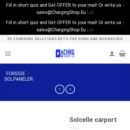
Fill in short quiz and Get OFFER to your mail! Or write us -
sales@ChargingShop.Eu
Luk
Fill in short quiz and Get OFFER to your mail! Or write us -
sales@ChargingShop.Eu
Luk
Skip
EV CHARGING SOLUTIONS BOTH FOR HOME AND BUSINESSES
to
content
FORSIDE
/
SOLPANELER
Solcelle carport