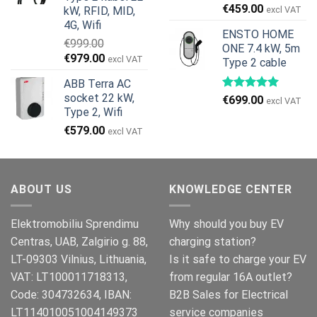
€799.00.
€629.00.
€
459.00
kW, RFID, MID,
excl VAT
4G, Wifi
ENSTO HOME
€
999.00
ONE 7.4 kW, 5m
Den
Den
€
979.00
excl VAT
Type 2 cable
oprindelige
aktuelle
ABB Terra AC
pris
pris
socket 22 kW,
€
699.00
var:
er:
excl VAT
Type 2, Wifi
€999.00.
€979.00.
€
579.00
excl VAT
ABOUT US
KNOWLEDGE CENTER
Elektromobiliu Sprendimu
Why should you buy EV
Centras, UAB, Zalgirio g. 88,
charging station?
LT-09303 Vilnius, Lithuania,
Is it safe to charge your EV
VAT: LT100011718313,
from regular 16A outlet?
Code: 304732634, IBAN:
B2B Sales for Electrical
LT114010051004149373
service companies