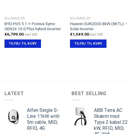
SOLPANELER
SOLPANELER
BYD HVS 5.1 + Fronius Symo
Huawei SUN2000 8kW (8KTL) –
GEN24 10.0 Plus hybrid inverter
Solar Inverter
€
6,799.00
€
1,549.00
excl VAT
excl VAT
TILFØJ TIL KURV
TILFØJ TIL KURV
LATEST
BEST SELLING
Alfen Single S-
ABB Terra AC
Line 11kW with
Skærm med
5m cable, MID,
Type 2 kabel 22
RFID, 4G
kW, RFID, MID,