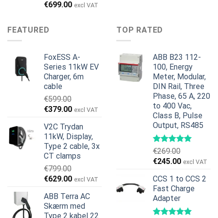
oprindelige
aktuelle
Den
Den
€
699.00
excl VAT
pris
pris
oprindelige
aktuelle
var:
er:
pris
pris
FEATURED
TOP RATED
€599.00.
€379.00.
var:
er:
€899.00.
€699.00.
FoxESS A-
ABB B23 112-
Series 11kW EV
100, Energy
Charger, 6m
Meter, Modular,
cable
DIN Rail, Three
Phase, 65 A, 220
€
599.00
to 400 Vac,
Den
Den
€
379.00
excl VAT
Class B, Pulse
oprindelige
aktuelle
Output, RS485
V2C Trydan
pris
pris
11kW, Display,
var:
er:
Type 2 cable, 3x
€599.00.
€379.00.
€
269.00
CT clamps
Den
Den
€
245.00
excl VAT
€
799.00
oprindelige
aktuelle
Den
Den
€
629.00
CCS 1 to CCS 2
excl VAT
pris
pris
oprindelige
aktuelle
Fast Charge
var:
er:
ABB Terra AC
Adapter
pris
pris
€269.00.
€245.00.
Skærm med
var:
er:
Type 2 kabel 22