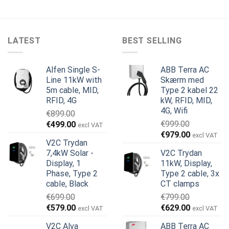
LATEST
BEST SELLING
Alfen Single S-
ABB Terra AC
Line 11kW with
Skærm med
5m cable, MID,
Type 2 kabel 22
RFID, 4G
kW, RFID, MID,
4G, Wifi
€
899.00
Den
Den
€
999.00
€
499.00
excl VAT
Den
Den
oprindelige
aktuelle
€
979.00
excl VAT
V2C Trydan
oprindelige
aktuelle
pris
pris
7,4kW Solar -
V2C Trydan
pris
pris
var:
er:
Display, 1
11kW, Display,
var:
er:
€899.00.
€499.00.
Phase, Type 2
Type 2 cable, 3x
€999.00.
€979.00.
cable, Black
CT clamps
€
699.00
€
799.00
Den
Den
Den
Den
€
579.00
€
629.00
excl VAT
excl VAT
oprindelige
aktuelle
oprindelige
aktuelle
V2C Alva
ABB Terra AC
pris
pris
pris
pris