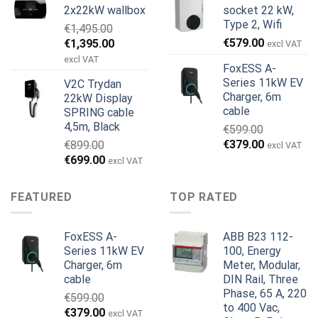
2x22kW wallbox
socket 22 kW,
var:
er:
var:
er:
Type 2, Wifi
€
1,495.00
€699.00.
€579.00.
€799.00.
€629.00.
Den
Den
€
579.00
€
1,395.00
excl VAT
oprindelige
aktuelle
excl VAT
FoxESS A-
pris
pris
Series 11kW EV
V2C Trydan
var:
er:
Charger, 6m
22kW Display
€1,495.00.
€1,395.00.
cable
SPRING cable
4,5m, Black
€
599.00
Den
Den
€
379.00
€
899.00
excl VAT
oprindelige
aktuelle
Den
Den
€
699.00
excl VAT
pris
pris
oprindelige
aktuelle
var:
er:
pris
pris
FEATURED
TOP RATED
€599.00.
€379.00.
var:
er:
€899.00.
€699.00.
FoxESS A-
ABB B23 112-
Series 11kW EV
100, Energy
Charger, 6m
Meter, Modular,
cable
DIN Rail, Three
Phase, 65 A, 220
€
599.00
to 400 Vac,
Den
Den
€
379.00
excl VAT