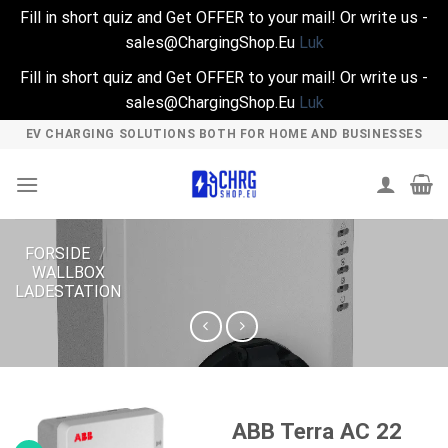
Fill in short quiz and Get OFFER to your mail! Or write us -
sales@ChargingShop.Eu
Luk
Fill in short quiz and Get OFFER to your mail! Or write us -
sales@ChargingShop.Eu
Luk
Skip
EV CHARGING SOLUTIONS BOTH FOR HOME AND BUSINESSES
to
content
FORSIDE
/
WALLBOX
LADESTATION
ABB Terra AC 22