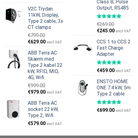
Class B, Pulse
oprindelige
aktuelle
Output, RS485
V2C Trydan
pris
pris
11kW, Display,
var:
er:
Type 2 cable, 3x
€599.00.
€379.00.
€
269.00
CT clamps
Den
Den
€
245.00
excl VAT
€
799.00
oprindelige
aktuelle
Den
Den
€
629.00
CCS 1 to CCS 2
excl VAT
pris
pris
oprindelige
aktuelle
Fast Charge
var:
er:
ABB Terra AC
Adapter
pris
pris
€269.00.
€245.00.
Skærm med
var:
er:
Type 2 kabel 22
€799.00.
€629.00.
€
459.00
kW, RFID, MID,
excl VAT
4G, Wifi
ENSTO HOME
€
999.00
ONE 7.4 kW, 5m
Den
Den
€
979.00
excl VAT
Type 2 cable
oprindelige
aktuelle
ABB Terra AC
pris
pris
socket 22 kW,
€
699.00
var:
er:
excl VAT
Type 2, Wifi
€999.00.
€979.00.
€
579.00
excl VAT