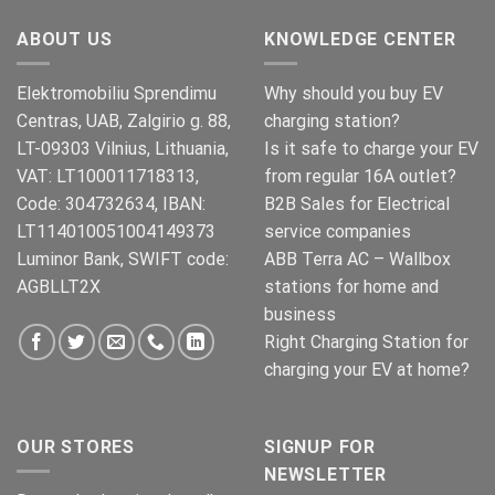
ABOUT US
KNOWLEDGE CENTER
Elektromobiliu Sprendimu
Why should you buy EV
Centras, UAB, Zalgirio g. 88,
charging station?
LT-09303 Vilnius, Lithuania,
Is it safe to charge your EV
VAT: LT100011718313,
from regular 16A outlet?
Code: 304732634, IBAN:
B2B Sales for Electrical
LT114010051004149373
service companies
Luminor Bank, SWIFT code:
ABB Terra AC – Wallbox
AGBLLT2X
stations for home and
business
Right Charging Station for
charging your EV at home?
OUR STORES
SIGNUP FOR
NEWSLETTER