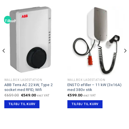
Tilbud!
WALLBOX LADESTATION
WALLBOX LADESTATION
ABB Terra AC 22 kW, Type 2
ENSTO eFiller – 11 kW (3x16A)
socket med RFID, Wifi
med 380v stik
Den
Den
€
659.00
€
549.00
€
599.00
excl VAT
excl VAT
oprindelige
aktuelle
pris
pris
TILFØJ TIL KURV
TILFØJ TIL KURV
var:
er:
€659.00.
€549.00.