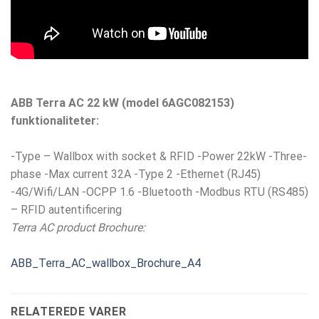
ABB Terra AC 22 kW (model 6AGC082153)
funktionaliteter:
-Type – Wallbox with socket & RFID -Power 22kW -Three-
phase -Max current 32A -Type 2 -Ethernet (RJ45)
-4G/Wifi/LAN -OCPP 1.6 -Bluetooth -Modbus RTU (RS485)
– RFID autentificering
Terra AC product Brochure:
ABB_Terra_AC_wallbox_Brochure_A4
RELATEREDE VARER