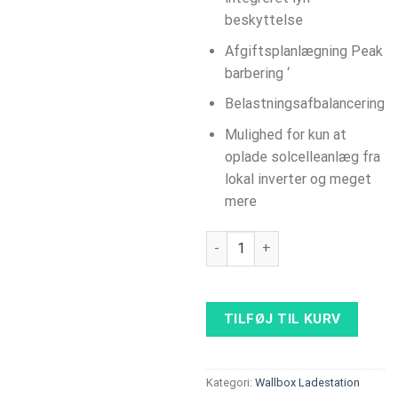
beskyttelse
Afgiftsplanlægning Peak
barbering ‘
Belastningsafbalancering
Mulighed for kun at
oplade solcelleanlæg fra
lokal inverter og meget
mere
ABB Terra AC 22 kW, Type 2 so
TILFØJ TIL KURV
Kategori:
Wallbox Ladestation