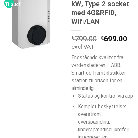
kW, Type 2 socket
Tilbud!
med 4G&RFID,
Wifi/LAN
Den
De
€
799.00
€
699.00
oprindelige
akt
excl VAT
pris
pri
Enestående kvalitet fra
var:
er:
verdenslederen – ABB.
€799.00.
€6
Smart og fremtidssikker
station til prisen for en
almindelig.
Status og kontrol via app
Komplet beskyttelse:
overstrøm,
overspænding,
underspænding, jordfejl,
integreret lyn