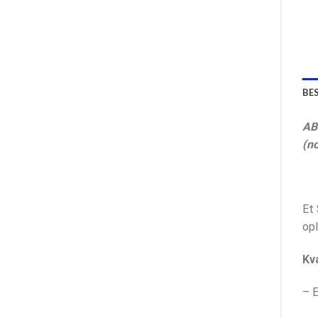
BE
AB
(n
Et
opl
Kva
– E