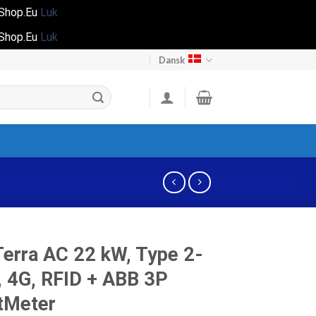
gShop.Eu
Luk
gShop.Eu
Luk
Dansk
erra AC 22 kW, Type 2-
, 4G, RFID + ABB 3P
tMeter