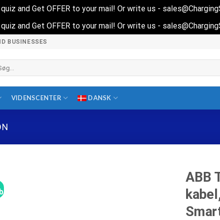
rt quiz and Get OFFER to your mail! Or write us - sales@Chargin
rt quiz and Get OFFER to your mail! Or write us - sales@Chargin
ND BUSINESSES
øg
ter:
VIDENSCENTER
DANSK
ON
ABB T
kabel
lbud!
Smar