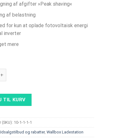
gning af afgifter »Peak shaving«
ing af belastning
ed for kun at oplade fotovoltaisk energi
al inverter
get mere
 AC 22 kW, Type 2-kabel, 4G, RFID + ABB 3P SmartMeter antal
J TIL KURV
 (SKU):
10-1-1-1-1
Udsalgstilbud og rabatter
,
Wallbox Ladestation