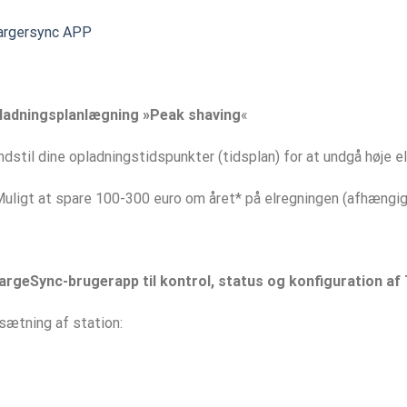
argersync APP
ladningsplanlægning »Peak shaving
«
ndstil dine opladningstidspunkter (tidsplan) for at undgå høje el
uligt at spare 100-300 euro om året* på elregningen (afhængig 
argeSync-brugerapp til kontrol, status og konfiguration af
ætning af station: