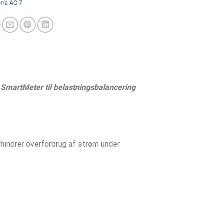
rra AC 7
SmartMeter til belastningsbalancering
ndrer overforbrug af strøm under