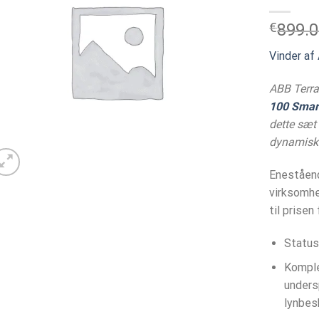
€
899.
Vinder a
ABB Terr
100 Smar
dette sæt 
dynamisk 
Eneståend
virksomhe
til prisen
Status
Komple
undersp
lynbes