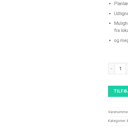
Planlæ
Udlign
Muligh
fra lok
og me
ABB Terra
TILFØ
Varenummer
Kategorier: