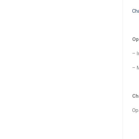
Ch
Op
– I
– M
Ch
Ops