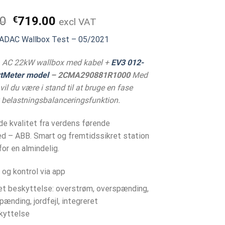
Den
Den
00
€
719.00
excl VAT
oprindelige
aktuelle
f ADAC Wallbox Test – 05/2021
pris
pris
var:
er:
a AC 22kW wallbox med kabel +
EV3 012-
€899.00.
€719.00.
tMeter model
– 2CMA290881R1000
Med
vil du være i stand til at bruge en fase
belastningsbalanceringsfunktion.
e kvalitet fra verdens førende
d – ABB. Smart og fremtidssikret station
 for en almindelig.
 og kontrol via app
t beskyttelse: overstrøm, overspænding,
ænding, jordfejl, integreret
kyttelse