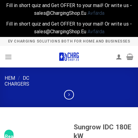
Fill in short quiz and Get OFFER to your mail! Or write us -
sales@ChargingShop.Eu
Avfärda
Fill in short quiz and Get OFFER to your mail! Or write us -
sales@ChargingShop.Eu
Avfärda
Skip
EV CHARGING SOLUTIONS BOTH FOR HOME AND BUSINESSES
to
content
HEM
/
DC
CHARGERS
Sungrow IDC 180E
kW
Rea!