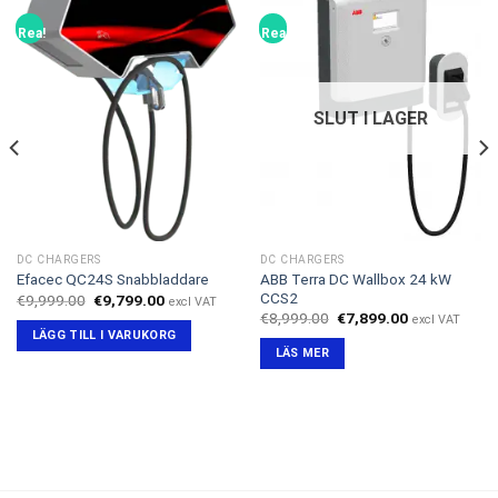
Rea!
Rea!
SLUT I LAGER
DC CHARGERS
DC CHARGERS
ABB Terra DC Wallbox 24 kW
Efacec QC24S Snabbladdare
CCS2
Det
Det
€
9,999.00
€
9,799.00
excl VAT
ursprungliga
nuvarande
Det
Det
€
8,999.00
€
7,899.00
excl VAT
priset
priset
ursprungliga
nuvarande
LÄGG TILL I VARUKORG
var:
är:
priset
priset
LÄS MER
€9,999.00.
€9,799.00.
var:
är:
.
€8,999.00.
€7,899.00.