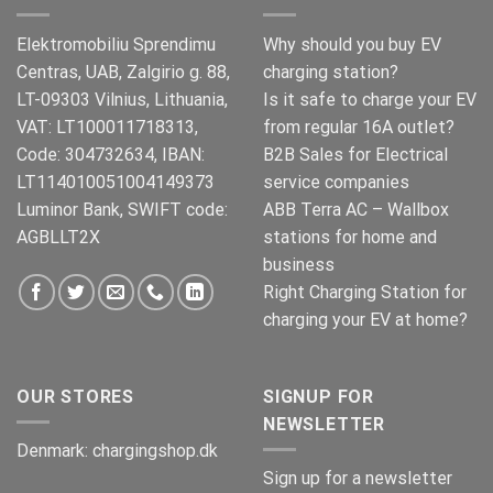
Elektromobiliu Sprendimu
Why should you buy EV
Centras, UAB, Zalgirio g. 88,
charging station?
LT-09303 Vilnius, Lithuania,
Is it safe to charge your EV
VAT: LT100011718313,
from regular 16A outlet?
Code: 304732634, IBAN:
B2B Sales for Electrical
LT114010051004149373
service companies
Luminor Bank, SWIFT code:
ABB Terra AC – Wallbox
AGBLLT2X
stations for home and
business
Right Charging Station for
charging your EV at home?
OUR STORES
SIGNUP FOR
NEWSLETTER
Denmark:
chargingshop.dk
Sign up for a newsletter