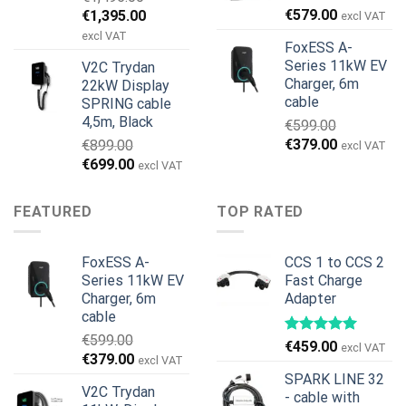
Det
Det
€
579.00
€
1,395.00
excl VAT
ursprungliga
nuvarande
excl VAT
FoxESS A-
priset
priset
Series 11kW EV
V2C Trydan
var:
är:
Charger, 6m
22kW Display
€1,495.00.
€1,395.00.
cable
SPRING cable
4,5m, Black
€
599.00
Det
Det
€
379.00
€
899.00
excl VAT
ursprungliga
nuvarande
Det
Det
€
699.00
excl VAT
priset
priset
ursprungliga
nuvarande
var:
är:
priset
priset
FEATURED
TOP RATED
€599.00.
€379.00.
var:
är:
€899.00.
€699.00.
FoxESS A-
CCS 1 to CCS 2
Series 11kW EV
Fast Charge
Charger, 6m
Adapter
cable
€
599.00
€
459.00
excl VAT
Det
Det
€
379.00
excl VAT
ursprungliga
nuvarande
SPARK LINE 32
V2C Trydan
priset
priset
- cable with