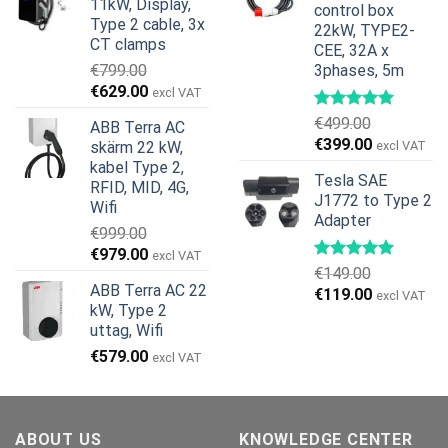
11kW, Display,
var:
är:
control box
Type 2 cable, 3x
22kW, TYPE2-
€599.00.
€379.00.
CT clamps
CEE, 32A x
€
799.00
3phases, 5m
Det
Det
€
629.00
excl VAT
ursprungliga
nuvarande
€
499.00
ABB Terra AC
priset
priset
Det
Det
€
399.00
skärm 22 kW,
excl VAT
var:
är:
ursprungliga
nuvarande
kabel Type 2,
€799.00.
€629.00.
Tesla SAE
priset
priset
RFID, MID, 4G,
J1772 to Type 2
var:
är:
Wifi
Adapter
€499.00.
€399.00.
€
999.00
Det
Det
€
979.00
excl VAT
€
149.00
ursprungliga
nuvarande
ABB Terra AC 22
Det
Det
€
119.00
priset
priset
excl VAT
kW, Type 2
ursprungliga
nuvarande
var:
är:
uttag, Wifi
priset
priset
€999.00.
€979.00.
€
579.00
var:
är:
excl VAT
€149.00.
€119.00.
ABOUT US
KNOWLEDGE CENTER