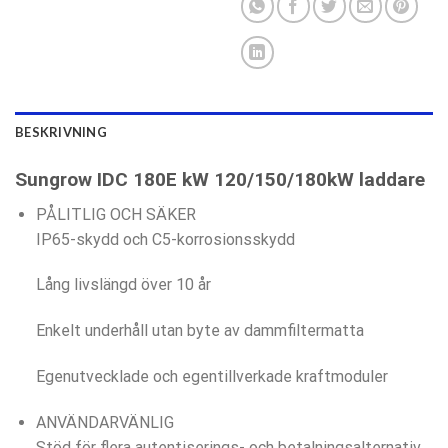
BESKRIVNING
Sungrow IDC 180E kW 120/150/180kW laddare
PÅLITLIG OCH SÄKER
IP65-skydd och C5-korrosionsskydd
Lång livslängd över 10 år
Enkelt underhåll utan byte av dammfiltermatta
Egenutvecklade och egentillverkade kraftmoduler
ANVÄNDARVÄNLIG
Stöd för flera autentiserings- och betalningsalternativ