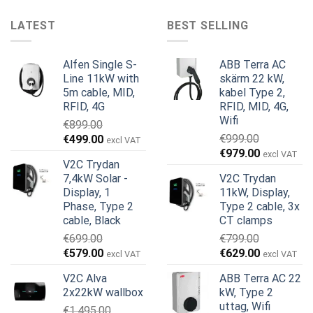
LATEST
BEST SELLING
Alfen Single S-
ABB Terra AC
Line 11kW with
skärm 22 kW,
5m cable, MID,
kabel Type 2,
RFID, 4G
RFID, MID, 4G,
Wifi
€
899.00
Det
Det
€
999.00
€
499.00
excl VAT
Det
Det
ursprungliga
nuvarande
€
979.00
excl VAT
V2C Trydan
ursprungliga
nuvarande
priset
priset
7,4kW Solar -
V2C Trydan
priset
priset
var:
är:
Display, 1
11kW, Display,
var:
är:
€899.00.
€499.00.
Phase, Type 2
Type 2 cable, 3x
€999.00.
€979.00.
cable, Black
CT clamps
€
699.00
€
799.00
Det
Det
Det
Det
€
579.00
€
629.00
excl VAT
excl VAT
ursprungliga
nuvarande
ursprungliga
nuvarande
V2C Alva
ABB Terra AC 22
priset
priset
priset
priset
2x22kW wallbox
kW, Type 2
var:
är:
var:
är:
uttag, Wifi
€
1,495.00
€699.00.
€579.00.
€799.00.
€629.00.