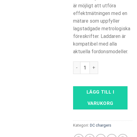
är möjligt att utföra
effektmätningen med en
mätare som uppfyller
lagstadgade metrologiska
föreskrifter. Laddaren är
kompatibel med alla
aktuella fordonsmodeller.
Sungrow IDC 180E kW 120/15
LÄGG TILL I
VARUKORG
Kategori:
DC chargers