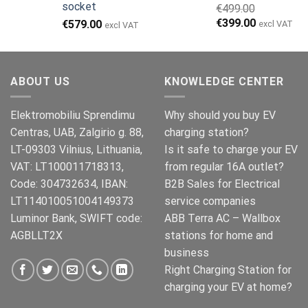
socket
€
499.00
Alkuperäinen
Nykyinen
€
399.00
€
579.00
excl VAT
excl VAT
hinta
hinta
oli:
on:
€499.00.
€399.00.
ABOUT US
KNOWLEDGE CENTER
Elektromobiliu Sprendimu
Why should you buy EV
Centras, UAB, Zalgirio g. 88,
charging station?
LT-09303 Vilnius, Lithuania,
Is it safe to charge your EV
VAT: LT100011718313,
from regular 16A outlet?
Code: 304732634, IBAN:
B2B Sales for Electrical
LT114010051004149373
service companies
Luminor Bank, SWIFT code:
ABB Terra AC – Wallbox
AGBLLT2X
stations for home and
business
Right Charging Station for
charging your EV at home?