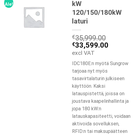
kW
Ale!
120/150/180kW
laturi
€
35,999.00
Alkuperäinen
Nykyine
€
33,599.00
hinta
hinta
excl VAT
oli:
on:
IDC180E:n myötä Sungrow
€35,999.00.
€33,599
tarjoaa nyt myös
tasavirtalaturin julkiseen
käyttöön. Kaksi
latauspistettä, joissa on
joustava kaapelinhallinta ja
jopa 180 kW:n
latauskapasiteetti, voidaan
aktivoida sovelluksen,
RFID:n tai maksupäätteen