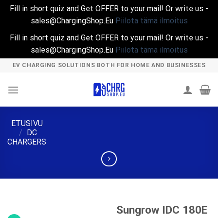
Fill in short quiz and Get OFFER to your mail! Or write us -
sales@ChargingShop.Eu
Piilota tämä ilmoitus
Fill in short quiz and Get OFFER to your mail! Or write us -
sales@ChargingShop.Eu
Piilota tämä ilmoitus
Skip
EV CHARGING SOLUTIONS BOTH FOR HOME AND BUSINESSES
to
content
ETUSIVU
/
DC
CHARGERS
Sungrow IDC 180E