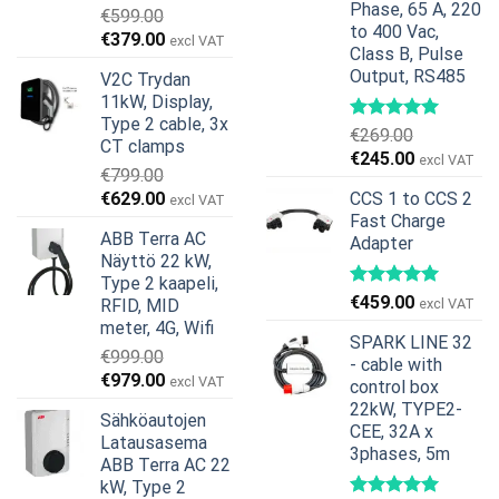
Phase, 65 A, 220
€
599.00
to 400 Vac,
Alkuperäinen
Nykyinen
€
379.00
excl VAT
Class B, Pulse
hinta
hinta
Output, RS485
V2C Trydan
oli:
on:
11kW, Display,
€599.00.
€379.00.
Type 2 cable, 3x
€
269.00
CT clamps
Alkuperäinen
Nykyinen
€
245.00
excl VAT
€
799.00
hinta
hinta
Alkuperäinen
Nykyinen
€
629.00
CCS 1 to CCS 2
excl VAT
oli:
on:
hinta
hinta
Fast Charge
€269.00.
€245.00.
ABB Terra AC
Adapter
oli:
on:
Näyttö 22 kW,
€799.00.
€629.00.
Type 2 kaapeli,
€
459.00
RFID, MID
excl VAT
meter, 4G, Wifi
SPARK LINE 32
€
999.00
- cable with
Alkuperäinen
Nykyinen
€
979.00
excl VAT
control box
hinta
hinta
22kW, TYPE2-
Sähköautojen
oli:
on:
CEE, 32A x
Latausasema
€999.00.
€979.00.
3phases, 5m
ABB Terra AC 22
kW, Type 2