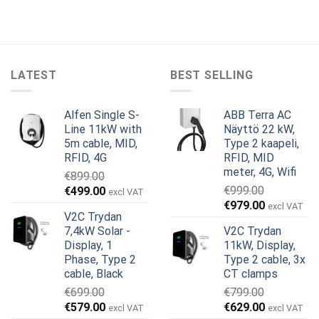
LATEST
BEST SELLING
Alfen Single S-
ABB Terra AC
Line 11kW with
Näyttö 22 kW,
5m cable, MID,
Type 2 kaapeli,
RFID, 4G
RFID, MID
meter, 4G, Wifi
€
899.00
Alkuperäinen
Nykyinen
€
999.00
€
499.00
excl VAT
Alkuperäinen
Nykyinen
hinta
hinta
€
979.00
excl VAT
V2C Trydan
hinta
hinta
oli:
on:
7,4kW Solar -
V2C Trydan
oli:
on:
€899.00.
€499.00.
Display, 1
11kW, Display,
€999.00.
€979.00.
Phase, Type 2
Type 2 cable, 3x
cable, Black
CT clamps
€
699.00
€
799.00
Alkuperäinen
Nykyinen
Alkuperäinen
Nykyinen
€
579.00
€
629.00
excl VAT
excl VAT