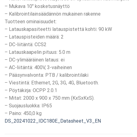
– Mukava 10″ kosketusnäyttö
– Kalibrointilainsäädännön mukainen rakenne
Tuotteen ominaisuudet:
– Latauskapasiteetti latauspistettä kohti: 90 kW
– Latauspisteiden määrä: 2
– DC-liitäntä: CCS2
– Latauskaapelin pituus: 5.0 m
– DC-ylimääräinen lataus: ei
– AC-liitäntä: 400V, 3-vaiheinen
– Pääsynvalvonta: PTB / kalibrointilaki
– Viestintä: Ethernet, 2G, 3G, 4G, Bluetooth.
– Pöytäkirja: OCPP 2.0.1
– Mitat: 2000 x 900 x 750 mm (KxSxKxS).
– Suojausluokka: IP65
– Paino: 450,0 kg
DS_20241022_IDC180E_Datasheet_V3_EN