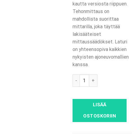
kautta versiosta riippuen.
Tehonmittaus on
mahdollista suorittaa
mittarilla, joka täyttää
lakisääteiset
mittaussäädökset. Laturi
on yhteensopiva kaikkien
nykyisten ajoneuvomallien
kanssa.
Sungrow IDC 180E kW 120/150
LISÄÄ
OSTOSKORIIN