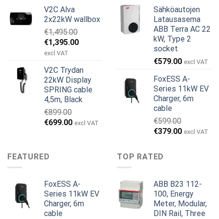
hinta
hinta
hinta
hinta
V2C Alva
Sähköautojen
oli:
on:
oli:
on:
2x22kW wallbox
Latausasema
€699.00.
€579.00.
€799.00.
€629.00.
ABB Terra AC 22
€
1,495.00
kW, Type 2
Alkuperäinen
Nykyinen
€
1,395.00
socket
hinta
hinta
excl VAT
€
579.00
oli:
on:
excl VAT
V2C Trydan
€1,495.00.
€1,395.00.
FoxESS A-
22kW Display
Series 11kW EV
SPRING cable
Charger, 6m
4,5m, Black
cable
€
899.00
€
599.00
Alkuperäinen
Nykyinen
€
699.00
excl VAT
Alkuperäinen
Nykyinen
€
379.00
hinta
hinta
excl VAT
hinta
hinta
oli:
on:
oli:
on:
€899.00.
€699.00.
FEATURED
TOP RATED
€599.00.
€379.00.
FoxESS A-
ABB B23 112-
Series 11kW EV
100, Energy
Charger, 6m
Meter, Modular,
cable
DIN Rail, Three