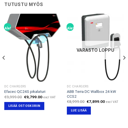
TUTUSTU MYÖS
Ale!
Ale!
VARASTO LOPPU
DC CHARGERS
DC CHARGERS
ABB Terra DC Wallbox 24 kW
Efacec QC24S pikalaturi
CCS2
Alkuperäinen
Nykyinen
€
9,999.00
€
9,799.00
excl VAT
hinta
hinta
Alkuperäinen
Nykyinen
€
8,999.00
€
7,899.00
excl VAT
oli:
on:
hinta
hinta
LISÄÄ OSTOSKORIIN
€9,999.00.
€9,799.00.
oli:
on:
LUE LISÄÄ
€8,999.00.
€7,899.00.