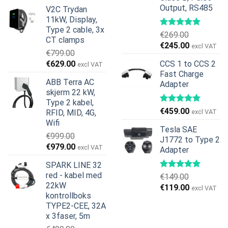
pris
pris
Output, RS485
V2C Trydan
var:
er:
11kW, Display,
€599.00.
€379.00.
Type 2 cable, 3x
€
269.00
CT clamps
Opprinnelig
Nåværend
€
245.00
excl VAT
€
799.00
pris
pris
Opprinnelig
Nåværende
€
629.00
CCS 1 to CCS 2
excl VAT
var:
er:
pris
pris
Fast Charge
€269.00.
€245.00.
ABB Terra AC
Adapter
var:
er:
skjerm 22 kW,
€799.00.
€629.00.
Type 2 kabel,
€
459.00
RFID, MID, 4G,
excl VAT
Wifi
Tesla SAE
€
999.00
J1772 to Type 2
Opprinnelig
Nåværende
€
979.00
excl VAT
Adapter
pris
pris
SPARK LINE 32
var:
er:
red - kabel med
€
149.00
€999.00.
€979.00.
22kW
Opprinnelig
Nåværend
€
119.00
excl VAT
kontrollboks
pris
pris
TYPE2-CEE, 32A
var:
er:
x 3faser, 5m
€149.00.
€119.00.