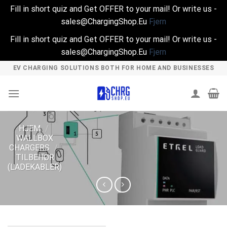
Fill in short quiz and Get OFFER to your mail! Or write us -
sales@ChargingShop.Eu
Fjern
Fill in short quiz and Get OFFER to your mail! Or write us -
sales@ChargingShop.Eu
Fjern
Skip
EV CHARGING SOLUTIONS BOTH FOR HOME AND BUSINESSES
to
content
HJEM
/
WALLBOX
CHARGERS
/
TILBEHØR
(LADEKABLER)