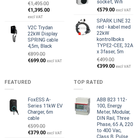
socket, Wifi
€
1,495.00
Opprinnelig
Nåværende
€
579.00
€
1,395.00
excl VAT
pris
pris
excl VAT
SPARK LINE 32
var:
er:
red - kabel med
V2C Trydan
€1,495.00.
€1,395.00.
22kW
22kW Display
kontrollboks
SPRING cable
TYPE2-CEE, 32A
4,5m, Black
x 3faser, 5m
€
899.00
€
499.00
Opprinnelig
Nåværende
€
699.00
excl VAT
Opprinnelig
Nåværend
€
399.00
pris
pris
excl VAT
pris
pris
var:
er:
var:
er:
€899.00.
€699.00.
FEATURED
TOP RATED
€499.00.
€399.00.
FoxESS A-
ABB B23 112-
Series 11kW EV
100, Energy
Charger, 6m
Meter, Modular,
cable
DIN Rail, Three
Phase, 65 A, 220
€
599.00
to 400 Vac,
Opprinnelig
Nåværende
€
379.00
excl VAT
Class B, Pulse