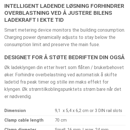
INTELLIGENT LADENDE LØSNING FORHINDRER
OVERBLASTNING VED Å JUSTERE BILENS
LADEKRAFT I EKTE TID
Smart metering device monitors the building consumption.
Charging power dynamically adjusts to stay below the
consumption limit and preserve the main fuse.
DESIGNET FOR Å STØTE BEDRIFTEN DIN OGSÅ
Øk ladeklyngen din etter hvert som flåten / brukerbehovet
øker. Forhindre overbelastning ved automatisk å skifte
ladetid fra peak timer og stille inn maks effekt for
klyngen. Øk strømtilkoblingspunktets strøm bare når det
er nødvendig.
Dimension
9,1 x 5,4 x 6,2 cm or 3 DIN rail slots
Clamp cable length
70 cm
Clamp diameter
Small: 16 mm, Large: 24 mm