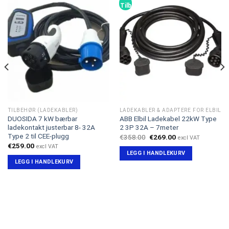
Tilbud!
TILBEHØR (LADEKABLER)
LADEKABLER & ADAPTERE FOR ELBIL
DUOSIDA 7 kW bærbar
ABB Elbil Ladekabel 22kW Type
ladekontakt justerbar 8- 32A
2 3P 32A – 7meter
Type 2 til CEE-plugg
Opprinnelig
Nåværende
€
358.00
€
269.00
excl VAT
pris
pris
€
259.00
excl VAT
var:
er:
LEGG I HANDLEKURV
€358.00.
€269.00.
LEGG I HANDLEKURV