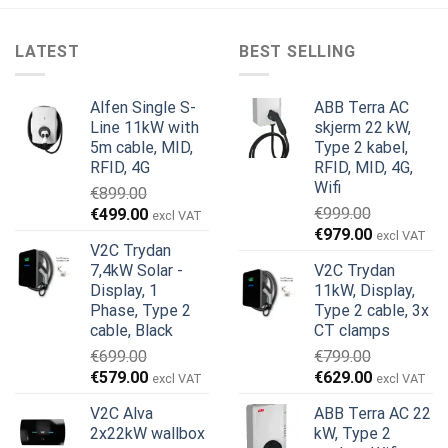
LATEST
BEST SELLING
Alfen Single S-
ABB Terra AC
Line 11kW with
skjerm 22 kW,
5m cable, MID,
Type 2 kabel,
RFID, 4G
RFID, MID, 4G,
Wifi
€
899.00
Opprinnelig
Nåværende
€
999.00
€
499.00
excl VAT
Opprinnelig
Nåværend
pris
pris
€
979.00
excl VAT
V2C Trydan
pris
pris
var:
er:
7,4kW Solar -
V2C Trydan
var:
er:
€899.00.
€499.00.
Display, 1
11kW, Display,
€999.00.
€979.00.
Phase, Type 2
Type 2 cable, 3x
cable, Black
CT clamps
€
699.00
€
799.00
Opprinnelig
Nåværende
Opprinnelig
Nåværend
€
579.00
€
629.00
excl VAT
excl VAT
pris
pris
pris
pris
V2C Alva
ABB Terra AC 22
var:
er:
var:
er:
2x22kW wallbox
kW, Type 2
€699.00.
€579.00.
€799.00.
€629.00.