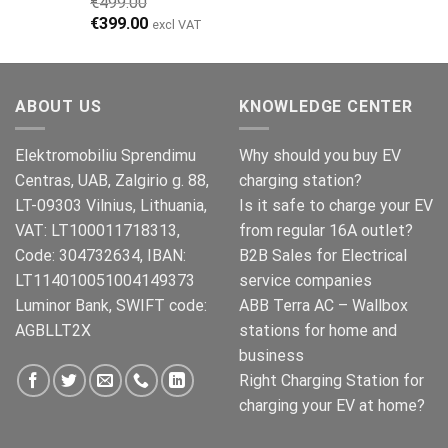
€
499.00
Opprinnelig
Nåværende
€
399.00
excl VAT
pris
pris
var:
er:
€499.00.
€399.00.
ABOUT US
KNOWLEDGE CENTER
Elektromobiliu Sprendimu
Why should you buy EV
Centras, UAB, Zalgirio g. 88,
charging station?
LT-09303 Vilnius, Lithuania,
Is it safe to charge your EV
VAT: LT100011718313,
from regular 16A outlet?
Code: 304732634, IBAN:
B2B Sales for Electrical
LT114010051004149373
service companies
Luminor Bank, SWIFT code:
ABB Terra AC – Wallbox
AGBLLT2X
stations for home and
business
Right Charging Station for
charging your EV at home?