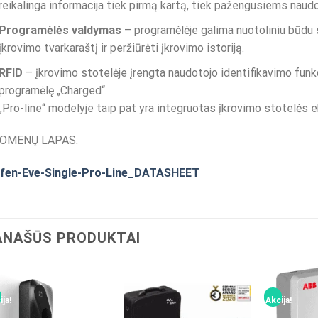
reikalinga informacija tiek pirmą kartą, tiek pažengusiems naud
Programėlės valdymas
– programėlėje galima nuotoliniu būdu 
įkrovimo tvarkaraštį ir peržiūrėti įkrovimo istoriją.
RFID
– įkrovimo stotelėje įrengta naudotojo identifikavimo funkc
programėlę „Charged“.
„Pro-line“ modelyje taip pat yra integruotas įkrovimo stotelės e
OMENŲ LAPAS:
lfen-Eve-Single-Pro-Line_DATASHEET
ANAŠŪS PRODUKTAI
ja!
Akcija!