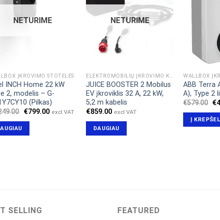
NETURIME
NETURIME
LBOX ĮKROVIMO STOTELĖS
ELEKTROMOBILIŲ ĮKROVIMO KABELIAI & ADAPTERIAI
WALLBOX ĮK
el INCH Home 22 kW
JUICE BOOSTER 2 Mobilus
ABB Terra 
e 2, modelis – G-
EV įkroviklis 32 A, 22 kW,
A), Type 2 l
Y7CY10 (Pilkas)
5,2 m kabelis
Or
€
579.00
€
pr
Original
Current
249.00
€
799.00
€
859.00
excl VAT
excl VAT
wa
price
price
Į KREPŠEL
€5
was:
is:
AUGIAU
DAUGIAU
€1,249.00.
€799.00.
T SELLING
FEATURED