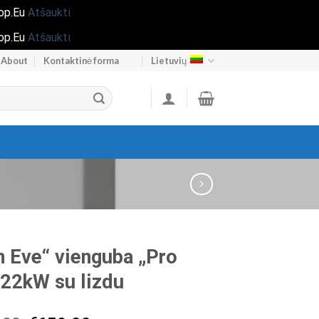
hop.Eu
Atšaukti
hop.Eu
Atšaukti
About
Kontaktinė forma
Lietuvių
n Eve“ vienguba „Pro
 22kW su lizdu