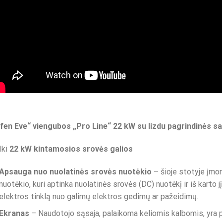
lfen Eve“ viengubos „Pro Line“ 22 kW su lizdu pagrindinės s
Iki
22 kW kintamosios srovės galios
Apsauga nuo nuolatinės srovės nuotėkio
– šioje stotyje įmo
nuotėkio, kuri aptinka nuolatinės srovės (DC) nuotėkį ir iš karto j
elektros tinklą nuo galimų elektros gedimų ar pažeidimų.
Ekranas
– Naudotojo sąsaja, palaikoma keliomis kalbomis, yra p