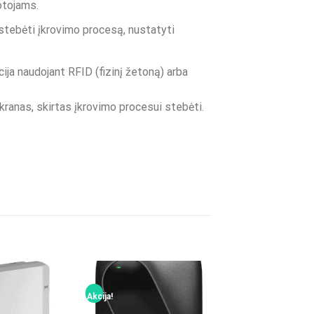
otojams.
stebėti įkrovimo procesą, nustatyti
ija naudojant RFID (fizinį žetoną) arba
kranas, skirtas įkrovimo procesui stebėti.
Akcija!