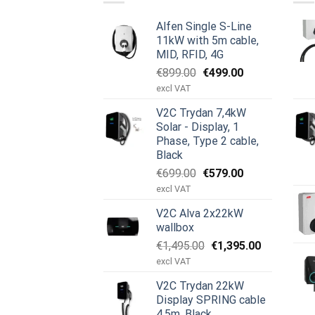
Alfen Single S-Line
11kW with 5m cable,
MID, RFID, 4G
Original
Current
€
899.00
€
499.00
price
price
excl VAT
was:
is:
V2C Trydan 7,4kW
€899.00.
€499.00.
Solar - Display, 1
Phase, Type 2 cable,
Black
Original
Current
€
699.00
€
579.00
price
price
excl VAT
was:
is:
V2C Alva 2x22kW
€699.00.
€579.00.
wallbox
Original
Current
€
1,495.00
€
1,395.00
price
price
excl VAT
was:
is:
V2C Trydan 22kW
€1,495.00.
€1,395.00.
Display SPRING cable
4,5m, Black