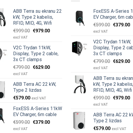
ABB Terra su ekranu 22
FoxESS A-Series 
kW, Type 2 kabelis,
EV Charger, 6m cab
RFID, MID, 4G, Wifi
Original
C
€
599.00
€
379.00
Original
Current
€
999.00
€
979.00
price
p
excl VAT
price
price
was:
is
excl VAT
V2C Trydan 11kW,
was:
is:
€599.00.
€
V2C Trydan 11kW,
Display, Type 2 cab
€999.00.
€979.00.
Display, Type 2 cable,
3x CT clamps
3x CT clamps
Original
C
€
799.00
€
629.00
Original
Current
€
799.00
€
629.00
price
p
excl VAT
price
price
was:
is
excl VAT
ABB Terra su ekra
was:
is:
€799.00.
€
ABB Terra AC 22 kW,
kW, Type 2 kabelis
€799.00.
€629.00.
Type 2 lizdas
RFID, MID, 4G, Wifi
Original
C
€
579.00
€
999.00
€
979.00
excl VAT
price
p
excl VAT
FoxESS A-Series 11kW
was:
is
EV Charger, 6m cable
ABB Terra AC 22 k
€999.00.
€
Type 2 lizdas
Original
Current
€
599.00
€
379.00
price
price
€
579.00
excl VAT
excl VAT