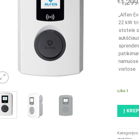
€
1,299
„Alfen Ev
22 kW tri
stotelė 
aukščiau
sprendim
patikima
namuose 
vietose.
Liko 1
Į KRE
Kategorijos