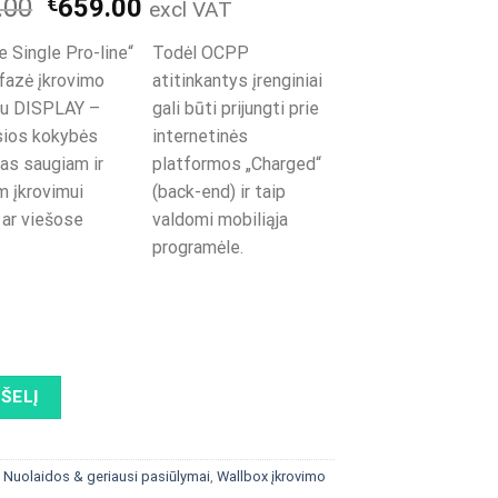
Original
Current
.00
€
659.00
excl VAT
price
price
e Single Pro-line“
Todėl OCPP
was:
is:
fazė įkrovimo
atitinkantys įrenginiai
€1,299.00.
€659.00.
su DISPLAY –
gali būti prijungti prie
sios kokybės
internetinės
as saugiam ir
platformos „Charged“
m įkrovimui
(back-end) ir taip
ar viešose
valdomi mobiliąja
programėle.
PŠELĮ
:
Nuolaidos & geriausi pasiūlymai
,
Wallbox įkrovimo