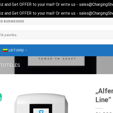
 quiz and Get OFFER to your mail! Or write us - sales@ChargingS
 quiz and Get OFFER to your mail! Or write us - sales@ChargingS
ND BUSINESSES
škoti:
LIETUVIŲ
STOTELĖS
„Alfe
Line“
ija!