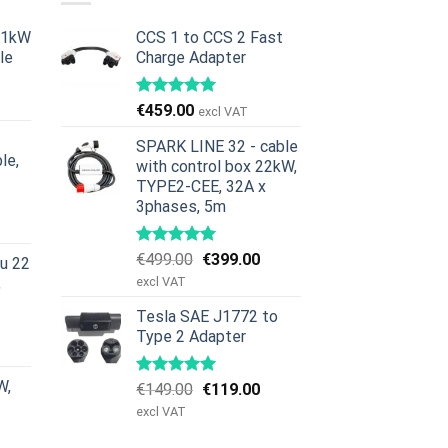
11kW
CCS 1 to CCS 2 Fast
le
Charge Adapter
urrent
rice
€
459.00
excl VAT
:
379.00.
SPARK LINE 32 - cable
le,
with control box 22kW,
TYPE2-CEE, 32A x
urrent
3phases, 5m
rice
:
Original
Current
€
499.00
€
399.00
nu 22
629.00.
price
price
,
excl VAT
was:
is:
Tesla SAE J1772 to
€499.00.
€399.00.
urrent
Type 2 Adapter
rice
:
W,
Original
Current
€
149.00
€
119.00
979.00.
price
price
excl VAT
was:
is: