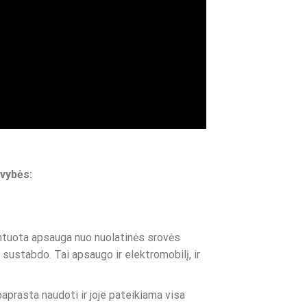
avybės:
ntuota apsauga nuo nuolatinės srovės
į sustabdo. Tai apsaugo ir elektromobilį, ir
aprasta naudoti ir joje pateikiama visa