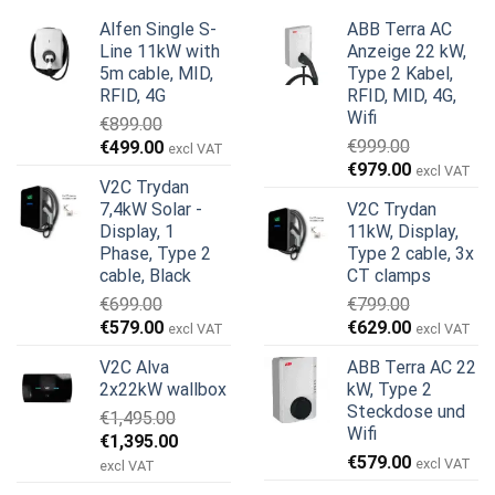
Alfen Single S-
ABB Terra AC
Line 11kW with
Anzeige 22 kW,
5m cable, MID,
Type 2 Kabel,
RFID, 4G
RFID, MID, 4G,
Wifi
€
899.00
Ursprünglicher
Aktueller
€
999.00
€
499.00
excl VAT
Ursprünglicher
Aktueller
Preis
Preis
€
979.00
excl VAT
V2C Trydan
Preis
Preis
war:
ist:
7,4kW Solar -
V2C Trydan
war:
ist:
€899.00
€499.00.
Display, 1
11kW, Display,
€999.00
€979.00.
Phase, Type 2
Type 2 cable, 3x
cable, Black
CT clamps
€
699.00
€
799.00
Ursprünglicher
Aktueller
Ursprünglicher
Aktueller
€
579.00
€
629.00
excl VAT
excl VAT
Preis
Preis
Preis
Preis
V2C Alva
ABB Terra AC 22
war:
ist:
war:
ist:
2x22kW wallbox
kW, Type 2
€699.00
€579.00.
€799.00
€629.00.
Steckdose und
€
1,495.00
Wifi
Ursprünglicher
Aktueller
€
1,395.00
€
579.00
Preis
Preis
excl VAT
excl VAT
war:
ist: