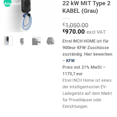
22 kW MIT Type 2
Angebot!
KABEL (Grau)
€
1,050.00
Ursprünglicher
Aktueller
€
970.00
excl VAT
Preis
Preis
Etrel INCH HOME ist für
war:
ist:
900eur KFW-Zuschüsse
€1,050.00
€970.00.
zuständig. Hier bewerben
–
KFW
Preis mit 21% MwSt –
1173,7 eur
Etrel INCH Home ist eines
der intelligentesten EV-
Ladegeräte auf dem Markt
für Privathäuser oder
Einrichtungen.