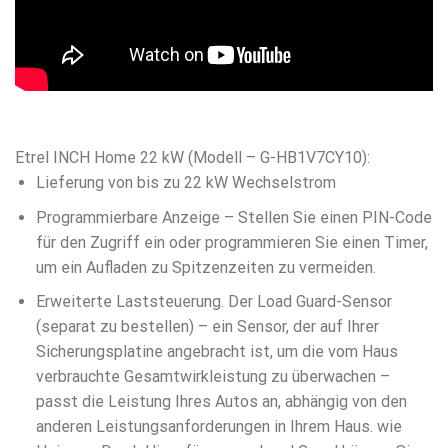
Etrel INCH Home 22 kW (Modell – G-HB1V7CY10):
Lieferung von bis zu 22 kW Wechselstrom
Programmierbare Anzeige – Stellen Sie einen PIN-Code
für den Zugriff ein oder programmieren Sie einen Timer,
um ein Aufladen zu Spitzenzeiten zu vermeiden.
Erweiterte Laststeuerung. Der Load Guard-Sensor
(separat zu bestellen) – ein Sensor, der auf Ihrer
Sicherungsplatine angebracht ist, um die vom Haus
verbrauchte Gesamtwirkleistung zu überwachen –
passt die Leistung Ihres Autos an, abhängig von den
anderen Leistungsanforderungen in Ihrem Haus. wie