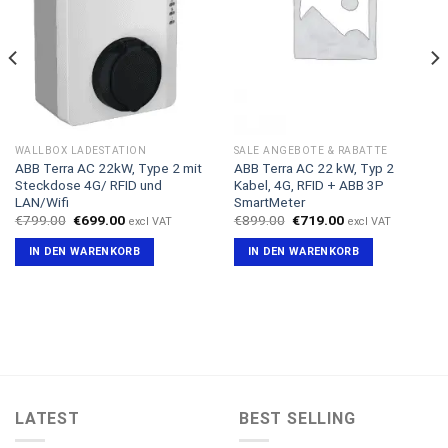
WALLBOX LADESTATION
SALE ANGEBOTE & RABATTE
ABB Terra AC 22kW, Type 2 mit
ABB Terra AC 22 kW, Typ 2
Steckdose 4G/ RFID und
Kabel, 4G, RFID + ABB 3P
LAN/Wifi
SmartMeter
Ursprünglicher
Aktueller
Ursprünglicher
Aktueller
€
799.00
€
699.00
€
899.00
€
719.00
excl VAT
excl VAT
Preis
Preis
Preis
Preis
war:
ist:
war:
ist:
IN DEN WARENKORB
IN DEN WARENKORB
€799.00
€699.00.
€899.00
€719.00.
LATEST
BEST SELLING