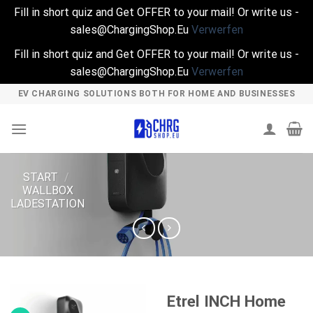
Fill in short quiz and Get OFFER to your mail! Or write us -
sales@ChargingShop.Eu
Verwerfen
Fill in short quiz and Get OFFER to your mail! Or write us -
sales@ChargingShop.Eu
Verwerfen
Skip
EV CHARGING SOLUTIONS BOTH FOR HOME AND BUSINESSES
to
content
START
/
WALLBOX
LADESTATION
Etrel INCH Home