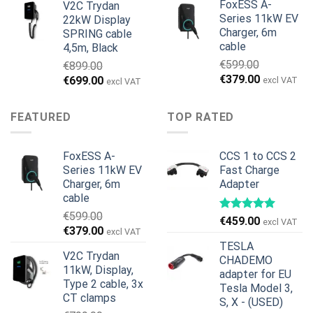
FoxESS A-
V2C Trydan
€1,495.00
€1,395.00.
Series 11kW EV
22kW Display
Charger, 6m
SPRING cable
cable
4,5m, Black
€
599.00
€
899.00
Ursprünglicher
Aktueller
€
379.00
Ursprünglicher
Aktueller
€
699.00
excl VAT
excl VAT
Preis
Preis
Preis
Preis
war:
ist:
war:
ist:
FEATURED
TOP RATED
€599.00
€379.00.
€899.00
€699.00.
FoxESS A-
CCS 1 to CCS 2
Series 11kW EV
Fast Charge
Charger, 6m
Adapter
cable
€
599.00
€
459.00
excl VAT
Ursprünglicher
Aktueller
€
379.00
excl VAT
Preis
Preis
TESLA
V2C Trydan
war:
ist:
CHADEMO
11kW, Display,
€599.00
€379.00.
adapter for EU
Type 2 cable, 3x
Tesla Model 3,
CT clamps
S, X - (USED)