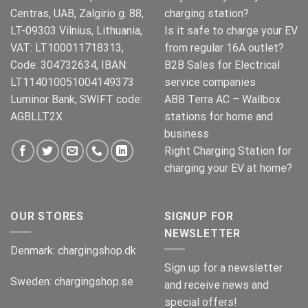
Centras, UAB, Zalgirio g. 88,
charging station?
LT-09303 Vilnius, Lithuania,
Is it safe to charge your EV
VAT: LT100011718313,
from regular 16A outlet?
Code: 304732634, IBAN:
B2B Sales for Electrical
LT114010051004149373
service companies
Luminor Bank, SWIFT code:
ABB Terra AC – Wallbox
AGBLLT2X
stations for home and
business
Right Charging Station for
charging your EV at home?
OUR STORES
SIGNUP FOR
NEWSLETTER
Denmark:
chargingshop.dk
Sign up for a newsletter
Sweden:
chargingshop.se
and receive news and
special offers!