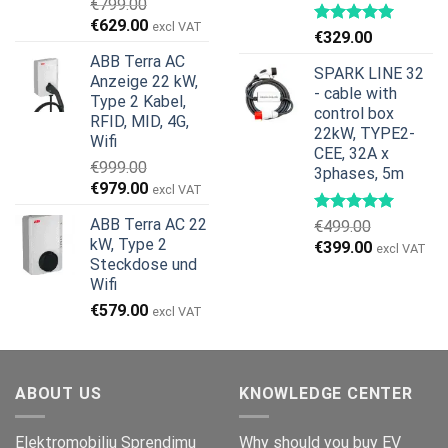
€
799.00
Ursprünglicher
Aktueller
€
629.00
excl VAT
€
329.00
Preis
Preis
ABB Terra AC
war:
ist:
SPARK LINE 32
Anzeige 22 kW,
€799.00
€629.00.
- cable with
Type 2 Kabel,
control box
RFID, MID, 4G,
22kW, TYPE2-
Wifi
CEE, 32A x
€
999.00
3phases, 5m
Ursprünglicher
Aktueller
€
979.00
excl VAT
Preis
Preis
ABB Terra AC 22
€
499.00
war:
ist:
kW, Type 2
Ursprünglicher
Aktueller
€
399.00
€999.00
€979.00.
excl VAT
Steckdose und
Preis
Preis
Wifi
war:
ist:
€499.00
€399.00.
€
579.00
excl VAT
ABOUT US
KNOWLEDGE CENTER
Elektromobiliu Sprendimu
Why should you buy EV