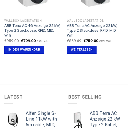
WALLBOX LADESTATION
WALLBOX LADESTATION
ABB Terra AC 4G Anzeige 22 kW,
ABB Terra AC Anzeige 22 kW,
Type 2 Steckdose, RFID, MID,
Type 2 Steckdose, RFID, MID,
Wifi
Wifi
Ursprünglicher
Aktueller
Ursprünglicher
Aktueller
€
959.00
€
799.00
€
869.69
€
759.00
excl VAT
excl VAT
Preis
Preis
Preis
Preis
war:
ist:
war:
ist:
IN DEN WARENKORB
WEITERLESEN
€959.00
€799.00.
€869.69
€759.00.
LATEST
BEST SELLING
Alfen Single S-
ABB Terra AC
Line 11kW with
Anzeige 22 kW,
5m cable, MID,
Type 2 Kabel,