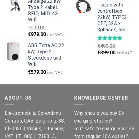
Anzeige 22 kW,
€799.00
€629.00.
- cable with
Type 2 Kabel,
control box
RFID, MID, 4G,
22kW, TYPE2-
Wifi
CEE, 32A x
€
999.00
3phases, 5m
Ursprünglicher
Aktueller
€
979.00
excl VAT
Preis
Preis
ABB Terra AC 22
€
499.00
war:
ist:
kW, Type 2
Ursprünglicher
Aktueller
€
399.00
€999.00
€979.00.
excl VAT
Steckdose und
Preis
Preis
Wifi
war:
ist:
€499.00
€399.00.
€
579.00
excl VAT
ABOUT US
KNOWLEDGE CENTER
Elektromobiliu Sprendimu
Why should you buy EV
Centras, UAB, Zalgirio g. 88,
charging station?
LT-09303 Vilnius, Lithuania,
Is it safe to charge your EV
VAT: LT100011718313,
from regular 16A outlet?