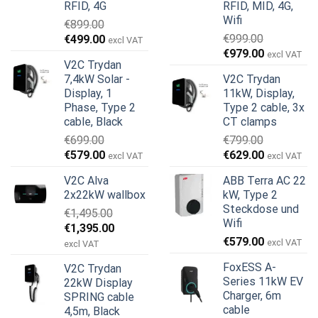
RFID, 4G
RFID, MID, 4G,
Wifi
€
899.00
Ursprünglicher
Aktueller
€
999.00
€
499.00
excl VAT
Ursprünglicher
Aktueller
Preis
Preis
€
979.00
excl VAT
V2C Trydan
Preis
Preis
war:
ist:
7,4kW Solar -
V2C Trydan
war:
ist:
€899.00
€499.00.
Display, 1
11kW, Display,
€999.00
€979.00.
Phase, Type 2
Type 2 cable, 3x
cable, Black
CT clamps
€
699.00
€
799.00
Ursprünglicher
Aktueller
Ursprünglicher
Aktueller
€
579.00
€
629.00
excl VAT
excl VAT
Preis
Preis
Preis
Preis
V2C Alva
ABB Terra AC 22
war:
ist:
war:
ist:
2x22kW wallbox
kW, Type 2
€699.00
€579.00.
€799.00
€629.00.
Steckdose und
€
1,495.00
Wifi
Ursprünglicher
Aktueller
€
1,395.00
€
579.00
Preis
Preis
excl VAT
excl VAT
war:
ist:
FoxESS A-
V2C Trydan
€1,495.00
€1,395.00.
Series 11kW EV
22kW Display
Charger, 6m
SPRING cable
cable
4,5m, Black