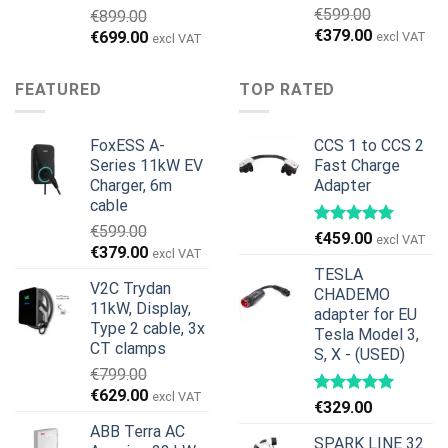
€
599.00
€
899.00
Ursprünglicher
Aktueller
€
379.00
Ursprünglicher
Aktueller
€
699.00
excl VAT
excl VAT
Preis
Preis
Preis
Preis
war:
ist:
war:
ist:
FEATURED
TOP RATED
€599.00
€379.00.
€899.00
€699.00.
FoxESS A-
CCS 1 to CCS 2
Series 11kW EV
Fast Charge
Charger, 6m
Adapter
cable
€
599.00
€
459.00
excl VAT
Ursprünglicher
Aktueller
€
379.00
excl VAT
Preis
Preis
TESLA
V2C Trydan
war:
ist:
CHADEMO
11kW, Display,
€599.00
€379.00.
adapter for EU
Type 2 cable, 3x
Tesla Model 3,
CT clamps
S, X - (USED)
€
799.00
Ursprünglicher
Aktueller
€
629.00
excl VAT
€
329.00
Preis
Preis
ABB Terra AC
war:
ist:
SPARK LINE 32