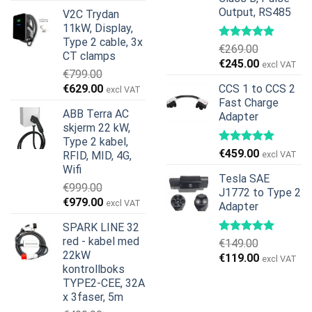
pris
pris
Output, RS485
V2C Trydan
var:
er:
11kW, Display,
€599.00.
€379.00.
Type 2 cable, 3x
€
269.00
CT clamps
Opprinnelig
Nåværend
€
245.00
excl VAT
€
799.00
pris
pris
Opprinnelig
Nåværende
€
629.00
CCS 1 to CCS 2
excl VAT
var:
er:
pris
pris
Fast Charge
€269.00.
€245.00.
ABB Terra AC
Adapter
var:
er:
skjerm 22 kW,
€799.00.
€629.00.
Type 2 kabel,
€
459.00
RFID, MID, 4G,
excl VAT
Wifi
Tesla SAE
€
999.00
J1772 to Type 2
Opprinnelig
Nåværende
€
979.00
excl VAT
Adapter
pris
pris
SPARK LINE 32
var:
er:
red - kabel med
€
149.00
€999.00.
€979.00.
22kW
Opprinnelig
Nåværend
€
119.00
excl VAT
kontrollboks
pris
pris
TYPE2-CEE, 32A
var:
er:
x 3faser, 5m
€149.00.
€119.00.