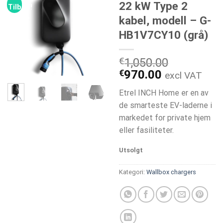
22 kW Type 2
Tilbud!
kabel, modell – G-
HB1V7CY10 (grå)
€
1,050.00
Opprinnelig
Nåværend
€
970.00
excl VAT
pris
pris
Etrel INCH Home er en av
var:
er:
de smarteste EV-laderne i
€1,050.00.
€970.00.
markedet for private hjem
eller fasiliteter.
Utsolgt
Kategori:
Wallbox chargers