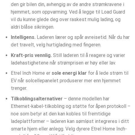
den gir bilen din, avhengig av de andre strømkravene i
hjemmet, som oppvarming. Ved å legge til Load Guard
vil du kunne glede deg over raskest mulig lading, og
aldri blåse sikringen.
Intelligens.
Laderen lærer og spår avreisetid. Når du har
det travelt, velg hurtiglading med fingeren.
Kraft-pris vennlig.
Still laderen til å reagere og varier
ladehastighetene når strømprisen er høy eller lav.
Etrel Inch Home er
sole energi klar
for å lede strøm til
EV når solcellepanelet produserer mer enn hjemmet
trenger.
Tilkoblingsalternativer
– denne modellen har
Ethernet-kabel-tilkobling og støtte for åpen protokoll –
noe som betyr at den kan kobles til fremtidige
ladeplattformer – laderen kan sømløst integreres i ditt
smarte hjem eller anlegg. Velg dyrere Etrel Home Inch-