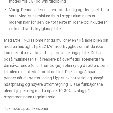
modell for 3G- og Wifi tilkobling.
Varig
. Denne laderen er værbestandig og designet for å
vare. Med et aluminiumshus i støpt aluminium er
laderen klar for selv de tøffeste miljøene og inkluderer
en knustfast akrylglassplate.
Med Etrel INCH Home har du muligheten til å lade bilen din
med en hastighet på 22 kW med trygghet om at du ikke
kommer til å overbelaste hjemets sikringsplate. Du har
også muligheten til å reagere på overflødig solenergi fra
din nåværende (eller fremtidige) solarray og direkte strøm
til bilen din i stedet for til nettet. Du kan også spare
penger når du setter lading i løpet av nattetid, og unngå
høstprising og høyere strømregning. Disse funksjonene
alene hjelper deg med å spare 10-30% avslag på
strømregningen regelmessig.
Tekniske spesifikasjoner: