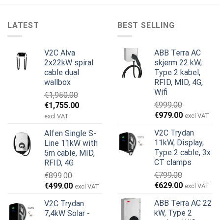
LATEST
BEST SELLING
V2C Alva
ABB Terra AC
2x22kW spiral
skjerm 22 kW,
cable dual
Type 2 kabel,
wallbox
RFID, MID, 4G,
Wifi
€
1,950.00
Opprinnelig
Nåværende
€
999.00
€
1,755.00
Opprinnelig
Nåværend
pris
pris
€
979.00
excl VAT
excl VAT
pris
pris
var:
er:
V2C Trydan
Alfen Single S-
var:
er:
€1,950.00.
€1,755.00.
11kW, Display,
Line 11kW with
€999.00.
€979.00.
Type 2 cable, 3x
5m cable, MID,
CT clamps
RFID, 4G
€
799.00
€
899.00
Opprinnelig
Nåværend
Opprinnelig
Nåværende
€
629.00
€
499.00
excl VAT
excl VAT
pris
pris
pris
pris
ABB Terra AC 22
V2C Trydan
var:
er:
var:
er:
kW, Type 2
7,4kW Solar -
€799.00.
€629.00.
€899.00.
€499.00.