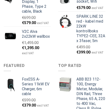
socket, Wifi
Display, 1
Phase, Type 2
€
579.00
excl VAT
cable, Black
SPARK LINE 32
€
699.00
red - kabel med
Opprinnelig
Nåværende
€
579.00
excl VAT
22kW
pris
pris
kontrollboks
V2C Alva
var:
er:
TYPE2-CEE, 32A
2x22kW wallbox
€699.00.
€579.00.
x 3faser, 5m
€
1,495.00
€
499.00
Opprinnelig
Nåværende
€
1,395.00
Opprinnelig
Nåværend
€
399.00
pris
pris
excl VAT
excl VAT
pris
pris
var:
er:
var:
er:
€1,495.00.
€1,395.00.
FEATURED
TOP RATED
€499.00.
€399.00.
FoxESS A-
ABB B23 112-
Series 11kW EV
100, Energy
Charger, 6m
Meter, Modular,
cable
DIN Rail, Three
Phase, 65 A, 220
€
599.00
to 400 Vac,
Opprinnelig
Nåværende
€
379.00
excl VAT
Class B, Pulse