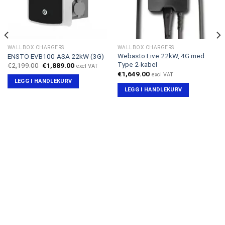
WALLBOX CHARGERS
WALLBOX CHARGERS
Webasto Live 22kW, 4G med
ENSTO EVB100-ASA 22kW (3G)
Type 2-kabel
Opprinnelig
Nåværende
€
2,199.00
€
1,889.00
excl VAT
pris
pris
€
1,649.00
excl VAT
var:
er:
LEGG I HANDLEKURV
€2,199.00.
€1,889.00.
LEGG I HANDLEKURV