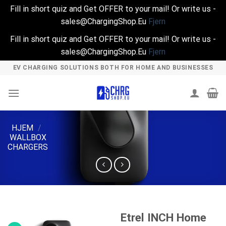
Fill in short quiz and Get OFFER to your mail! Or write us -
sales@ChargingShop.Eu
Fjern
Fill in short quiz and Get OFFER to your mail! Or write us -
sales@ChargingShop.Eu
Fjern
Skip
EV CHARGING SOLUTIONS BOTH FOR HOME AND BUSINESSES
to
content
HJEM
/
WALLBOX
CHARGERS
Etrel INCH Home