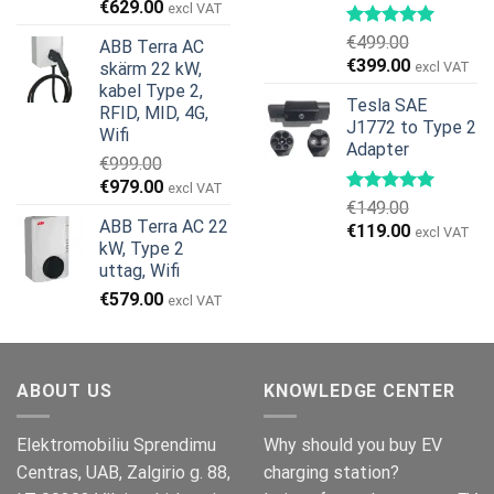
Det
Det
€
629.00
excl VAT
ursprungliga
nuvarande
€
499.00
ABB Terra AC
priset
priset
Det
Det
€
399.00
skärm 22 kW,
excl VAT
var:
är:
ursprungliga
nuvarande
kabel Type 2,
€799.00.
€629.00.
Tesla SAE
priset
priset
RFID, MID, 4G,
J1772 to Type 2
var:
är:
Wifi
Adapter
€499.00.
€399.00.
€
999.00
Det
Det
€
979.00
excl VAT
€
149.00
ursprungliga
nuvarande
ABB Terra AC 22
Det
Det
€
119.00
priset
priset
excl VAT
kW, Type 2
ursprungliga
nuvarande
var:
är:
uttag, Wifi
priset
priset
€999.00.
€979.00.
€
579.00
var:
är:
excl VAT
€149.00.
€119.00.
ABOUT US
KNOWLEDGE CENTER
Elektromobiliu Sprendimu
Why should you buy EV
Centras, UAB, Zalgirio g. 88,
charging station?