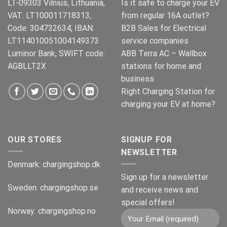
LT-09303 Vilnius, Lithuania,
Is it safe to charge your EV
VAT: LT100011718313,
from regular 16A outlet?
Code: 304732634, IBAN:
B2B Sales for Electrical
LT114010051004149373
service companies
Luminor Bank, SWIFT code:
ABB Terra AC – Wallbox
AGBLLT2X
stations for home and
business
Right Charging Station for
charging your EV at home?
OUR STORES
SIGNUP FOR
NEWSLETTER
Denmark:
chargingshop.dk
Sign up for a newsletter
Sweden:
chargingshop.se
and receive news and
special offers!
Norway:
chargingshop.no