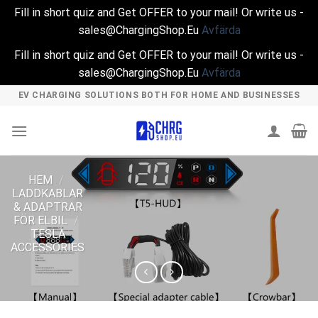
Fill in short quiz and Get OFFER to your mail! Or write us -
sales@ChargingShop.Eu
Avfärda
Fill in short quiz and Get OFFER to your mail! Or write us -
sales@ChargingShop.Eu
Avfärda
Skip
EV CHARGING SOLUTIONS BOTH FOR HOME AND BUSINESSES
to
content
HEM
/
LADDKABLAR
& ADAPTRAR
FÖR ELBIL
/
TESLA
ACCESSORIES