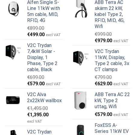
Alfen Single S-
ABB Terra AC
Line 11kW with
skärm 22 kW,
5m cable, MID,
kabel Type 2,
RFID, 4G
RFID, MID, 4G,
Wifi
€
899.00
Det
Det
€
999.00
€
499.00
excl VAT
Det
Det
ursprungliga
nuvarande
€
979.00
excl VAT
V2C Trydan
ursprungliga
nuvarande
priset
priset
7,4kW Solar -
V2C Trydan
priset
priset
var:
är:
Display, 1
11kW, Display,
var:
är:
€899.00.
€499.00.
Phase, Type 2
Type 2 cable, 3x
€999.00.
€979.00.
cable, Black
CT clamps
€
699.00
€
799.00
Det
Det
Det
Det
€
579.00
€
629.00
excl VAT
excl VAT
ursprungliga
nuvarande
ursprungliga
nuvarande
V2C Alva
ABB Terra AC 22
priset
priset
priset
priset
2x22kW wallbox
kW, Type 2
var:
är:
var:
är:
uttag, Wifi
€
1,495.00
€699.00.
€579.00.
€799.00.
€629.00.
Det
Det
€
579.00
€
1,395.00
excl VAT
ursprungliga
nuvarande
excl VAT
FoxESS A-
priset
priset
Series 11kW EV
V2C Trydan
var:
är: