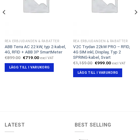
REA ERBJUDANDEN & RABATTER
REA ERBJUDANDEN & RABATTER
ABB Terra AC 22 kW, typ 2-kabel,
V2C Trydan 22kW PRO – RFID,
4G, RFID + ABB 3P SmartMeter
4G SIM inkl, Display, Typ 2
SPRING-kabel, Svart
Det
Det
€
899.00
€
719.00
excl VAT
ursprungliga
nuvarande
Det
Det
€
1,159.00
€
999.00
excl VAT
priset
priset
ursprungliga
nuvarande
LÄGG TILL I VARUKORG
var:
är:
priset
priset
LÄGG TILL I VARUKORG
€899.00.
€719.00.
var:
är:
€1,159.00.
€999.00.
LATEST
BEST SELLING