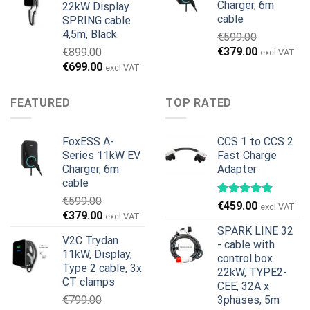
Charger, 6m
22kW Display
€1,495.00.
€1,395.00.
cable
SPRING cable
4,5m, Black
€
599.00
Det
Det
€
379.00
€
899.00
excl VAT
ursprungliga
nuvarande
Det
Det
€
699.00
excl VAT
priset
priset
ursprungliga
nuvarande
var:
är:
priset
priset
FEATURED
TOP RATED
€599.00.
€379.00.
var:
är:
€899.00.
€699.00.
FoxESS A-
CCS 1 to CCS 2
Series 11kW EV
Fast Charge
Charger, 6m
Adapter
cable
€
599.00
€
459.00
excl VAT
Det
Det
€
379.00
excl VAT
ursprungliga
nuvarande
SPARK LINE 32
V2C Trydan
priset
priset
- cable with
11kW, Display,
var:
är:
control box
Type 2 cable, 3x
22kW, TYPE2-
€599.00.
€379.00.
CT clamps
CEE, 32A x
€
799.00
3phases, 5m