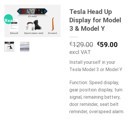
Tesla Head Up
Display for Model
Rea!
3 & Model Y
Det
Det
€
129.00
€
59.00
ursprungli
nuv
excl VAT
priset
pris
Install yourself in your
var:
är:
Tesla Model 3 or Model Y
€129.00.
€59
Function: Speed display,
gear position display, turn
signal, remaining battery,
door reminder, seat belt
reminder, overspeed alarm.