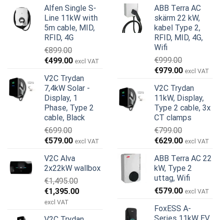
Alfen Single S-
ABB Terra AC
Line 11kW with
skärm 22 kW,
5m cable, MID,
kabel Type 2,
RFID, 4G
RFID, MID, 4G,
Wifi
€
899.00
Det
Det
€
999.00
€
499.00
excl VAT
Det
Det
ursprungliga
nuvarande
€
979.00
excl VAT
V2C Trydan
ursprungliga
nuvarande
priset
priset
7,4kW Solar -
V2C Trydan
priset
priset
var:
är:
Display, 1
11kW, Display,
var:
är:
€899.00.
€499.00.
Phase, Type 2
Type 2 cable, 3x
€999.00.
€979.00.
cable, Black
CT clamps
€
699.00
€
799.00
Det
Det
Det
Det
€
579.00
€
629.00
excl VAT
excl VAT
ursprungliga
nuvarande
ursprungliga
nuvarande
V2C Alva
ABB Terra AC 22
priset
priset
priset
priset
2x22kW wallbox
kW, Type 2
var:
är:
var:
är:
uttag, Wifi
€
1,495.00
€699.00.
€579.00.
€799.00.
€629.00.
Det
Det
€
579.00
€
1,395.00
excl VAT
ursprungliga
nuvarande
excl VAT
FoxESS A-
priset
priset
Series 11kW EV
V2C Trydan