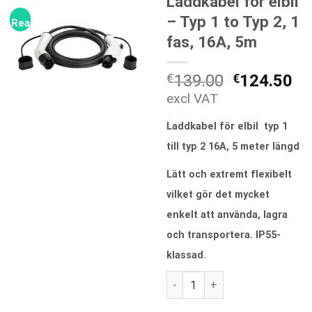
Laddkabel för elbil
– Typ 1 to Typ 2, 1
Rea!
fas, 16A, 5m
Det
De
€
139.00
€
124.50
ursprungli
nu
excl VAT
priset
pr
Laddkabel för elbil typ 1
var:
är:
€139.00.
€1
till typ 2 16A, 5 meter längd
Lätt och extremt flexibelt
vilket gör det mycket
enkelt att använda, lagra
och transportera. IP55-
klassad.
Laddkabel för elbil - Typ 1 to