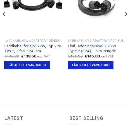
LADDKABLAR & ADAPTRAR FÖR ELBIL
LADDKABLAR & ADAPTRAR FÖR ELBIL
Laddkabel för elbil 7kW, Typ 2 to
Elbil Laddningskabel 7.2 kW
Typ 2, 1 fas, 32A, 5m
Type 2 (32A) – 5 m længde
Det
Det
Det
Det
€
149.00
€
138.50
€
155.00
€
145.00
excl VAT
excl VAT
ursprungliga
nuvarande
ursprungliga
nuvarande
priset
priset
priset
priset
LÄGG TILL I VARUKORG
LÄGG TILL I VARUKORG
var:
är:
var:
är:
€149.00.
€138.50.
€155.00.
€145.00.
LATEST
BEST SELLING