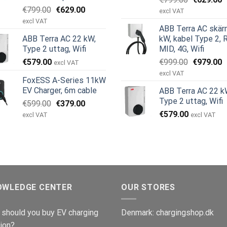
Det
Det
€
799.00
€
629.00
ursprungl
n
excl VAT
ursprungliga
nuvarande
priset
p
excl VAT
ABB Terra AC skär
priset
priset
var:
är
ABB Terra AC 22 kW,
kW, kabel Type 2, 
var:
är:
€799.00.
€
Type 2 uttag, Wifi
MID, 4G, Wifi
€799.00.
€629.00.
Det
D
€
579.00
€
999.00
€
979.00
excl VAT
ursprungl
n
excl VAT
FoxESS A-Series 11kW
priset
p
EV Charger, 6m cable
ABB Terra AC 22 k
var:
är
Type 2 uttag, Wifi
Det
Det
€
599.00
€
379.00
€999.00.
€
ursprungliga
nuvarande
€
579.00
excl VAT
excl VAT
priset
priset
var:
är:
€599.00.
€379.00.
OWLEDGE CENTER
OUR STORES
should you buy EV charging
Denmark:
chargingshop.dk
ion?