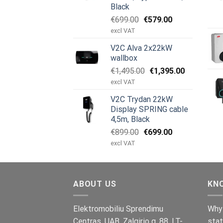
Black
Det
Det
€
699.00
€
579.00
ursprungliga
nuvarande
excl VAT
priset
priset
V2C Alva 2x22kW
var:
är:
wallbox
€699.00.
€579.00.
Det
Det
€
1,495.00
€
1,395.00
ursprungliga
nuvarande
excl VAT
priset
priset
V2C Trydan 22kW
var:
är:
Display SPRING cable
€1,495.00.
€1,395.00.
4,5m, Black
Det
Det
€
899.00
€
699.00
ursprungliga
nuvarande
excl VAT
priset
priset
var:
är:
€899.00.
€699.00.
ABOUT US
KN
Elektromobiliu Sprendimu
Why 
Centras, UAB, Zalgirio g. 88, LT-
stat