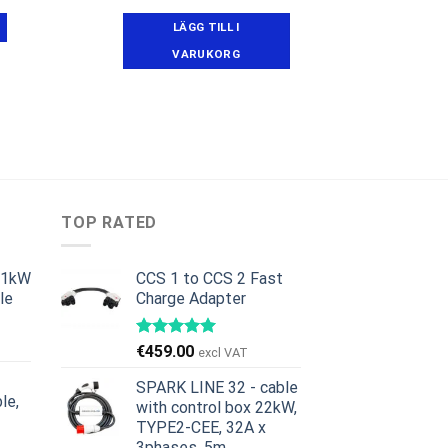
sprungliga
nuvarande
iset
priset
LÄGG TILL I
r:
är:
49.00.
€528.00.
VARUKORG
TOP RATED
11kW
CCS 1 to CCS 2 Fast
le
Charge Adapter
et
iga
uvarande
€
459.00
excl VAT
riset
:
SPARK LINE 32 - cable
le,
379.00.
with control box 22kW,
TYPE2-CEE, 32A x
et
3phases, 5m