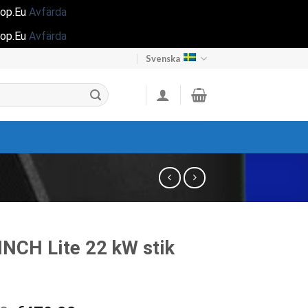
hop.Eu
Avfärda
hop.Eu
Avfärda
Svenska
 INCH Lite 22 kW stik