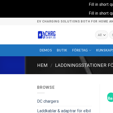
Fill in short
Fill in short
Skip
EV CHARGING SOLUTIONS BOTH FOR HOME A
to
content
Sö
ef
DEMOS
BUTIK
FÖRETAG
KUNSKAP
HEM
/
LADDNINGSSTATIONER F
BROWSE
Re
DC chargers
Laddkablar & adaptrar för elbil