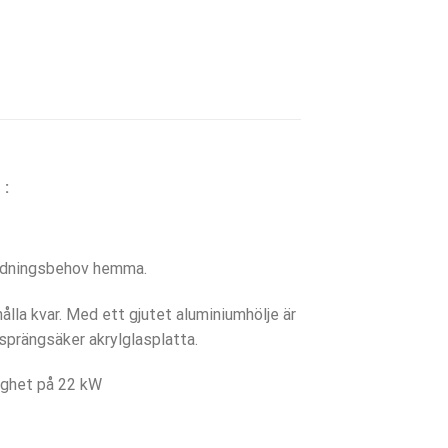
 :
laddningsbehov hemma.
lla kvar. Med ett gjutet aluminiumhölje är
 sprängsäker akrylglasplatta.
tighet på 22 kW