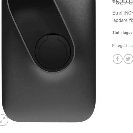
€
529.
Etrel INC
laddare f
Slut i lager
Kategori:
La