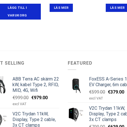
ursprungliga
nuvarande
ur
priset
priset
pr
LÄGG TILL I
LÄS MER
LÄS MER
var:
är:
va
€249.00.
€149.00.
€5
VARUKORG
T SELLING
FEATURED
ABB Terra AC skärm 22
FoxESS A-Series 
kW, kabel Type 2, RFID,
EV Charger, 6m cab
MID, 4G, Wifi
Det
D
€
599.00
€
379.00
Det
Det
€
999.00
€
979.00
ursprungl
n
excl VAT
ursprungliga
nuvarande
priset
p
excl VAT
V2C Trydan 11kW,
priset
priset
var:
är
V2C Trydan 11kW,
Display, Type 2 cab
var:
är:
€599.00.
€
Display, Type 2 cable,
3x CT clamps
€999.00.
€979.00.
3x CT clamps
Det
D
€
799.00
€
629.00