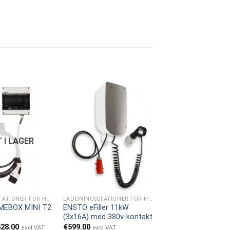
 I LAGER
LADDNINGSSTATIONER FÖR HEMMET
LADDNINGSSTATIONER FÖR HEMMET
MEBOX MINI T2
ENSTO eFiller 11kW
(3x16A) med 380v-kontakt
t
Det
528.00
€
599.00
excl VAT
excl VAT