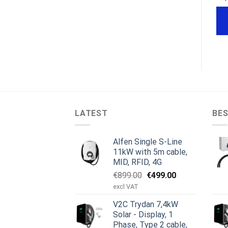
de
ursprungliga
nuvarande
priset
priset
LÄGG TILL I
LÄGG TILL I
var:
är:
€699.00.
€649.00.
VARUKORG
VARUKORG
LATEST
BES
Alfen Single S-Line
11kW with 5m cable,
MID, RFID, 4G
Det
Det
€
899.00
€
499.00
ursprungliga
nuvarande
excl VAT
priset
priset
V2C Trydan 7,4kW
var:
är:
Solar - Display, 1
€899.00.
€499.00.
Phase, Type 2 cable,