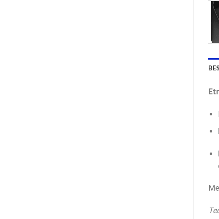
BE
Et
Med
Tec