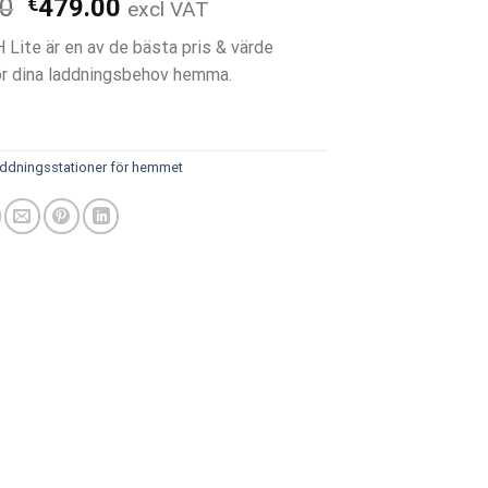
Det
Det
00
€
479.00
excl VAT
ursprungliga
nuvarande
H Lite är en av de bästa pris & värde
priset
priset
ör dina laddningsbehov hemma.
var:
är:
€529.00.
€479.00.
ddningsstationer för hemmet