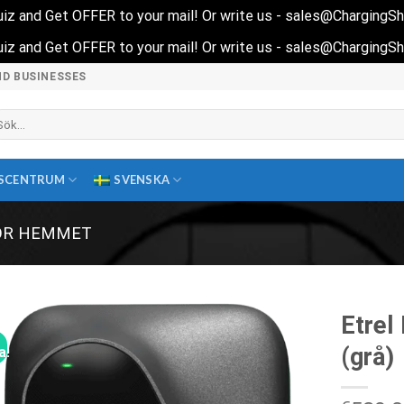
 quiz and Get OFFER to your mail! Or write us - sales@ChargingS
 quiz and Get OFFER to your mail! Or write us - sales@ChargingS
ND BUSINESSES
k
ter:
SCENTRUM
SVENSKA
ÖR HEMMET
Etrel
(grå)
a!