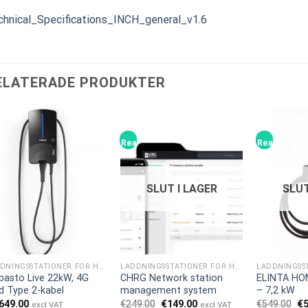
chnical_Specifications_INCH_general_v1.6
ELATERADE PRODUKTER
Rea!
Rea!
SLUT I LAGER
SLUT
LADDNINGSSTATIONER FÖR HEMMET
LADDNINGSSTATIONER FÖR HEMMET
asto Live 22kW, 4G
CHRG Network station
ELINTA HO
 Type 2-kabel
management system
– 7,2 kW
Det
Det
De
,649.00
€
249.00
€
149.00
€
549.00
€
excl VAT
excl VAT