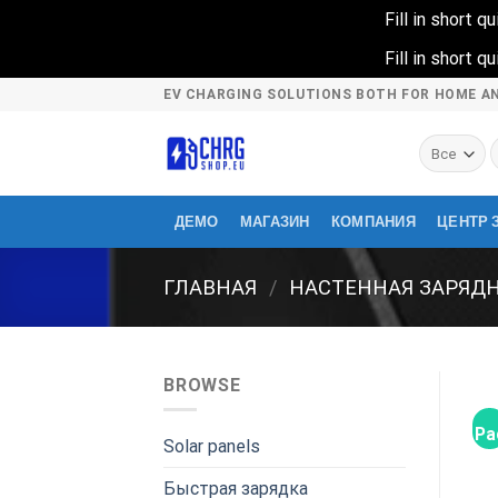
Fill in short 
Fill in short 
Skip
EV CHARGING SOLUTIONS BOTH FOR HOME A
to
content
И
ДЕМО
МАГАЗИН
КОМПАНИЯ
ЦЕНТР 
ГЛАВНАЯ
/
НАСТЕННАЯ ЗАРЯД
BROWSE
Ра
Solar panels
Быстрая зарядка