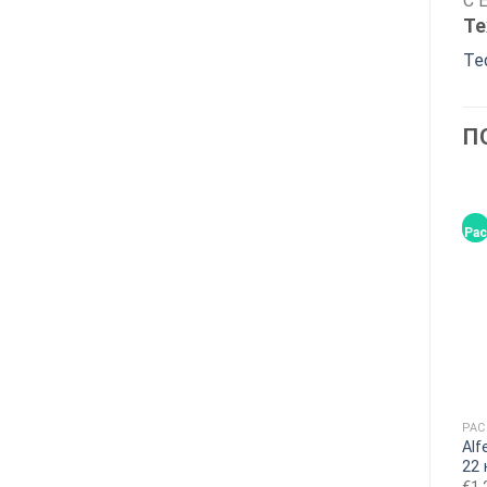
С 
Те
Te
П
Распродажа!
Рас
НЕТ В НАЛИЧИИ
НАСТЕННАЯ ЗАРЯДНАЯ СТАНЦИЯ
НАСТЕННАЯ ЗАРЯДНАЯ СТАНЦИЯ
ЗАРЯДНОЕ УСТРОЙСТВО
Webasto Live 22кВт, 4G с
Alf
ДЛЯ СОКА me, 11 кВт,
кабелем Type 2
22 
кабель 5 м, RFID