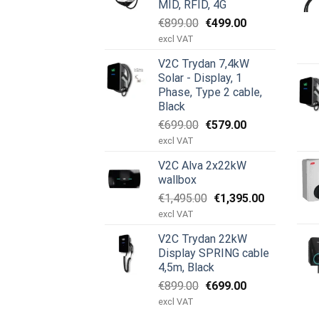
MID, RFID, 4G
Первоначальная
Текущая
€
899.00
€
499.00
цена
цена:
excl VAT
составляла
€499.00.
V2C Trydan 7,4kW
€899.00.
Solar - Display, 1
Phase, Type 2 cable,
Black
Первоначальная
Текущая
€
699.00
€
579.00
цена
цена:
excl VAT
составляла
€579.00.
V2C Alva 2x22kW
€699.00.
wallbox
Первоначальная
Текущая
€
1,495.00
€
1,395.00
цена
цена:
excl VAT
составляла
€1,395.00.
V2C Trydan 22kW
€1,495.00.
Display SPRING cable
4,5m, Black
Первоначальная
Текущая
€
899.00
€
699.00
цена
цена:
excl VAT
составляла
€699.00.