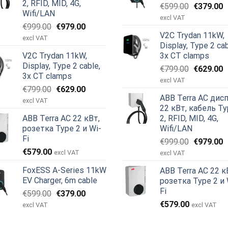
2, RFID, MID, 4G,
Первона
Т
€
599.00
€
379.00
Wifi/LAN
цена
ц
excl VAT
Первоначальная
Текущая
€
999.00
€
979.00
составля
€
V2C Trydan 11kW,
цена
цена:
€599.00.
excl VAT
Display, Type 2 cab
составляла
€979.00.
V2C Trydan 11kW,
3x CT clamps
€999.00.
Display, Type 2 cable,
Первона
Т
€
799.00
€
629.00
3x CT clamps
цена
ц
excl VAT
Первоначальная
Текущая
€
799.00
€
629.00
составля
€
ABB Terra AC дис
цена
цена:
€799.00.
excl VAT
22 кВт, кабель T
составляла
€629.00.
ABB Terra AC 22 кВт,
2, RFID, MID, 4G,
€799.00.
розетка Type 2 и Wi-
Wifi/LAN
Fi
Первона
Т
€
999.00
€
979.00
€
579.00
цена
ц
excl VAT
excl VAT
составля
€
FoxESS A-Series 11kW
ABB Terra AC 22 к
€999.00.
EV Charger, 6m cable
розетка Type 2 и 
Fi
Первоначальная
Текущая
€
599.00
€
379.00
цена
цена:
€
579.00
excl VAT
excl VAT
составляла
€379.00.
€599.00.