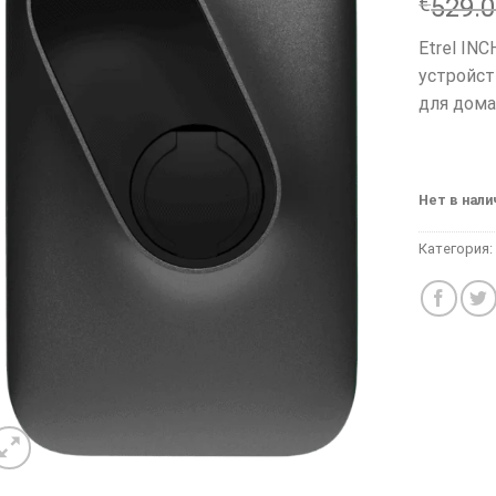
€
529.
Etrel IN
устройст
для дом
Нет в нали
Категория