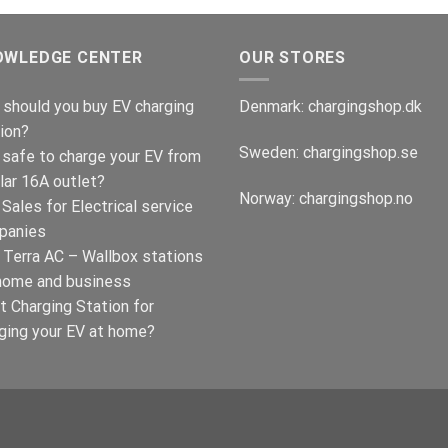
OWLEDGE CENTER
OUR STORES
should you buy EV charging
Denmark:
chargingshop.dk
ion?
Sweden:
chargingshop.se
t safe to charge your EV from
lar 16A outlet?
Norway:
chargingshop.no
Sales for Electrical service
panies
Terra AC – Wallbox stations
home and business
t Charging Station for
ging your EV at home?