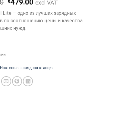
Первоначальная
Текущая
00
€
479.00
excl VAT
цена
цена:
CH Lite — одно из лучших зарядных
составляла
€479.00.
в по соотношению цены и качества
€529.00.
ашних нужд.
чии
:
Настенная зарядная станция