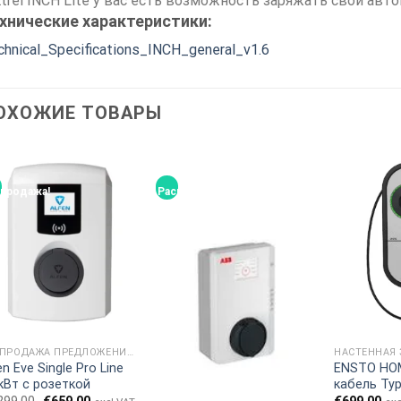
Etrel INCH Lite у вас есть возможность заряжать свой авто
хнические характеристики:
chnical_Specifications_INCH_general_v1.6
ОХОЖИЕ ТОВАРЫ
продажа!
Распродажа!
РАСПРОДАЖА ПРЕДЛОЖЕНИЯ И СКИДКИ
en Eve Single Pro Line
ENSTO HOM
кВт с розеткой
кабель Type
Первоначальная
Текущая