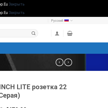
hop.Eu
Закрыть
hop.Eu
Закрыть
Русский
 INCH LITE розетка 22
Серая)