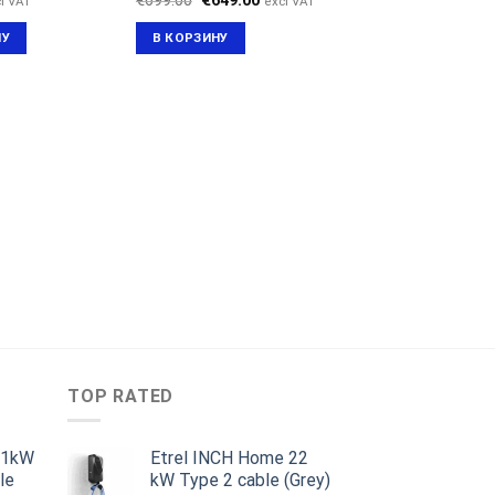
€
699.00
€
649.00
l VAT
excl VAT
цена
цена:
составляла
€649.00.
НУ
В КОРЗИНУ
€699.00.
TOP RATED
11kW
Etrel INCH Home 22
le
kW Type 2 cable (Grey)