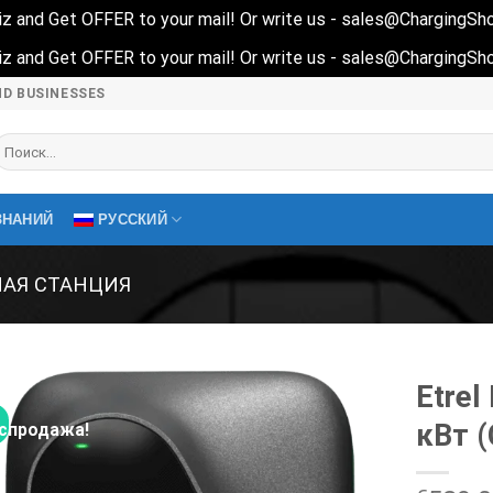
quiz and Get OFFER to your mail! Or write us - sales@ChargingS
quiz and Get OFFER to your mail! Or write us - sales@ChargingS
ND BUSINESSES
скать:
ЗНАНИЙ
РУССКИЙ
НАЯ СТАНЦИЯ
Etrel
кВт (
спродажа!