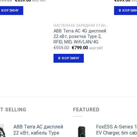
299.00
€
659.00
€
699.00
excl VAT
exc
цена
цена:
составляла
€659.00.
 КОРЗИНУ
В КОРЗИ
€1,299.00.
НАСТЕННАЯ ЗАРЯДНАЯ СТАНЦИЯ
ABB Terra AC 4G дисплей
22 кВт, розетка Type 2,
RFID, MID, Wifi/LAN/4G
Первоначальная
Текущая
€
959.00
€
799.00
excl VAT
цена
цена:
составляла
€799.00.
В КОРЗИНУ
€959.00.
T SELLING
FEATURED
ABB Terra AC дисплей
FoxESS A-Series 
22 кВт, кабель Type
EV Charger, 6m cab