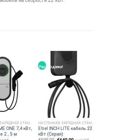
мобиль на скорости 22 кВт.
Распродажа!
НАСТЕННАЯ ЗАРЯДНАЯ СТАНЦИЯ
НАСТЕННАЯ ЗАРЯДНАЯ СТАНЦИЯ
E ONE 7,4 кВт,
Etrel INCH LITE кабель 22
 2 , 5 м
кВт (Серая)
Первоначальная
Текущая