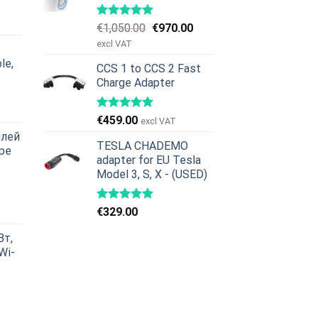
чальная
екущая
ена:
Первоначальная
Текущая
€
1,050.00
€
970.00
ла
379.00.
цена
цена:
excl VAT
составляла
€970.00.
le,
CCS 1 to CCS 2 Fast
€1,050.00.
Charge Adapter
чальная
екущая
ена:
€
459.00
excl VAT
ла
629.00.
плей
TESLA CHADEMO
ype
adapter for EU Tesla
Model 3, S, X - (USED)
чальная
екущая
ена:
€
329.00
ла
979.00.
Вт,
Wi-