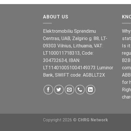
€899.00.
ABOUT US
KN
Elektromobiliu Sprendimu
Why 
Centras, UAB, Zalgirio g. 88, LT-
stat
09303 Vilnius, Lithuania, VAT:
Is i
LT100011718313, Code:
regu
304732634, IBAN:
B2B 
LT114010051004149373 Luminor
com
Bank, SWIFT code: AGBLLT2X
ABB 
for 
Righ
char
Copyright 2026 ©
CHRG Network