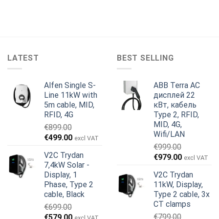
LATEST
BEST SELLING
Alfen Single S-
ABB Terra AC
Line 11kW with
дисплей 22
5m cable, MID,
кВт, кабель
RFID, 4G
Type 2, RFID,
MID, 4G,
€
899.00
Wifi/LAN
Первоначальная
Текущая
€
499.00
excl VAT
€
999.00
цена
цена:
V2C Trydan
Первоначальная
Текущая
€
979.00
составляла
€499.00.
excl VAT
7,4kW Solar -
цена
цена:
€899.00.
Display, 1
V2C Trydan
составляла
€979.00.
Phase, Type 2
11kW, Display,
€999.00.
cable, Black
Type 2 cable, 3x
CT clamps
€
699.00
Первоначальная
Текущая
€
799.00
€
579.00
excl VAT