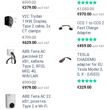
€
599.00
Первоначальная
Текущая
€
379.00
excl VAT
€
1,050.00
цена
цена:
Первоначальная
Текущая
€
970.00
excl VAT
V2C Trydan
составляла
€379.00.
цена
цена:
11kW, Display,
€599.00.
CCS 1 to CCS 2
составляла
€970.00.
Type 2 cable, 3x
Fast Charge
€1,050.00.
CT clamps
Adapter
€
799.00
Первоначальная
Текущая
€
629.00
excl VAT
€
459.00
excl VAT
цена
цена:
ABB Terra AC
составляла
€629.00.
TESLA
дисплей 22
€799.00.
CHADEMO
кВт, кабель
adapter for EU
Type 2, RFID,
Tesla Model 3,
MID, 4G,
S, X - (USED)
Wifi/LAN
€
999.00
Первоначальная
Текущая
€
329.00
€
979.00
excl VAT
цена
цена:
ABB Terra AC 22
составляла
€979.00.
кВт, розетка
€999.00.
Type 2 и Wi-Fi