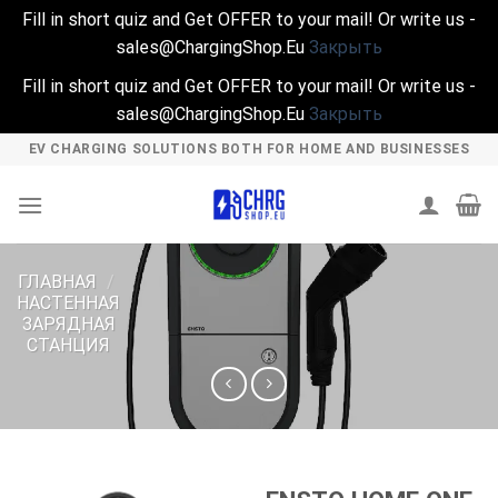
Fill in short quiz and Get OFFER to your mail! Or write us -
sales@ChargingShop.Eu
Закрыть
Fill in short quiz and Get OFFER to your mail! Or write us -
sales@ChargingShop.Eu
Закрыть
Skip
EV CHARGING SOLUTIONS BOTH FOR HOME AND BUSINESSES
to
content
ГЛАВНАЯ
/
НАСТЕННАЯ
ЗАРЯДНАЯ
СТАНЦИЯ