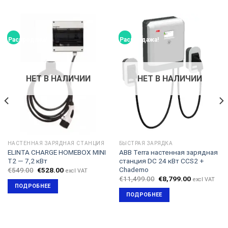
Распродажа!
Распродажа!
НЕТ В НАЛИЧИИ
НЕТ В НАЛИЧИИ
НАСТЕННАЯ ЗАРЯДНАЯ СТАНЦИЯ
БЫСТРАЯ ЗАРЯДКА
ELINTA CHARGE HOMEBOX MINI
ABB Terra настенная зарядная
T2 — 7,2 кВт
станция DC 24 кВт CCS2 +
Chademo
Первоначальная
Текущая
€
549.00
€
528.00
excl VAT
цена
цена:
Первоначальная
Текущая
€
11,499.00
€
8,799.00
excl VAT
составляла
€528.00.
цена
цена:
ПОДРОБНЕЕ
€549.00.
составляла
€8,799.00.
ПОДРОБНЕЕ
€11,499.00.