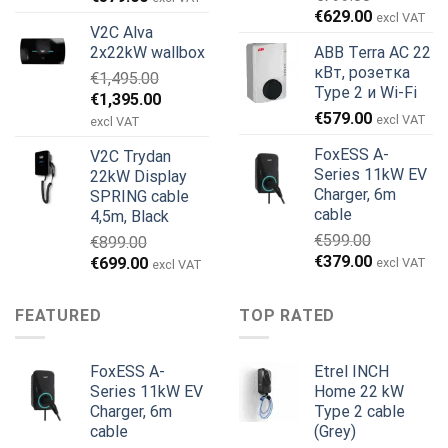
Первоначальная
Текущая
цена
цена:
€
629.00
excl VAT
V2C Alva
цена
цена:
составляла
€579.00.
2x22kW wallbox
ABB Terra AC 22
составляла
€629.00.
€699.00.
кВт, розетка
€
1,495.00
€799.00.
Type 2 и Wi-Fi
Первоначальная
Текущая
€
1,395.00
€
579.00
цена
цена:
excl VAT
excl VAT
составляла
€1,395.00.
FoxESS A-
V2C Trydan
€1,495.00.
Series 11kW EV
22kW Display
Charger, 6m
SPRING cable
cable
4,5m, Black
€
599.00
€
899.00
Первоначальная
Текущая
€
379.00
Первоначальная
Текущая
€
699.00
excl VAT
excl VAT
цена
цена:
цена
цена:
составляла
€379.00.
составляла
€699.00.
FEATURED
TOP RATED
€599.00.
€899.00.
FoxESS A-
Etrel INCH
Series 11kW EV
Home 22 kW
Charger, 6m
Type 2 cable
cable
(Grey)