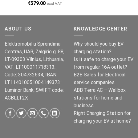
€
579.00
excl VAT
ABOUT US
KNOWLEDGE CENTER
Elektromobiliu Sprendimu
Why should you buy EV
Centras, UAB, Zalgirio g. 88,
charging station?
LT-09303 Vilnius, Lithuania,
Is it safe to charge your EV
VAT: LT100011718313,
from regular 16A outlet?
Code: 304732634, IBAN:
B2B Sales for Electrical
LT114010051004149373
service companies
Luminor Bank, SWIFT code:
ABB Terra AC – Wallbox
AGBLLT2X
stations for home and
business
Right Charging Station for
charging your EV at home?